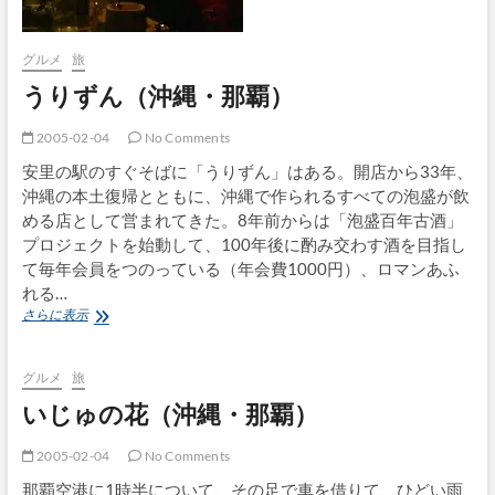
グルメ
旅
うりずん（沖縄・那覇）
2005-02-04
No Comments
安里の駅のすぐそばに「うりずん」はある。開店から33年、
沖縄の本土復帰とともに、沖縄で作られるすべての泡盛が飲
める店として営まれてきた。8年前からは「泡盛百年古酒」
プロジェクトを始動して、100年後に酌み交わす酒を目指し
て毎年会員をつのっている（年会費1000円）、ロマンあふ
れる…
う
さらに表示
り
ず
ん
グルメ
旅
（沖
いじゅの花（沖縄・那覇）
縄・
那
覇）
2005-02-04
No Comments
那覇空港に1時半について、その足で車を借りて、ひどい雨