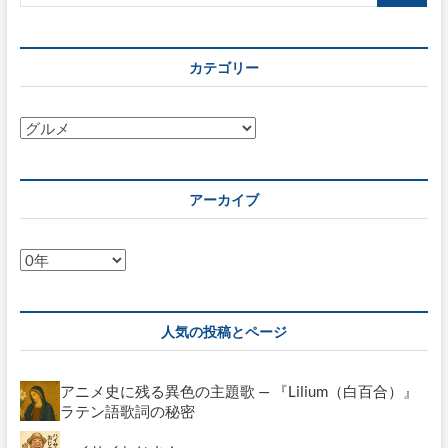
ジ
送
り
カテゴリー
カ
テ
ゴ
リ
アーカイブ
ー
ア
ー
カ
イ
人気の投稿とページ
ブ
アニメ史に残る異色の主題歌 — 『Lilium（白百合）』
ラテン語歌詞の秘密