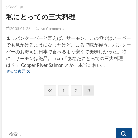
（国
グルメ
旅
立
私にとっての三大料理
駅
前）
2005-01-26
No Comments
１．バンクーバーと言えば、サーモン。この頃ではスーパー
でも見かけるようになったけど、まるで味が違う。バンクー
バーのお寿司は日本で食べるより安くて美味しかった。特
に、サーモンは絶品。 from「あなたにとっての三大料理
は？」 Copper River Salmon とか、本当におい…
私
さらに表示
に
と
投
っ
前
固
固
固
1
2
3
て
の
定
定
定
稿
の
ペ
ペ
ペ
ペ
三
の
大
ー
ー
ー
ー
料
ペ
ジ
ジ
ジ
ジ
理
ー
検
索…