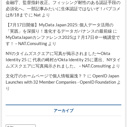
金融庁、監督指針改正。フィッシング耐性のある認証手段の
必須化へ。一部記事みたいに生体認証ではないぞ！パブコメ
は8/18まで
に
Nat
より
【7月17日開催】MyData Japan 2025: 個人データ活用の
「実践」を深掘り！進化するデータガバナンスの最前線
に
MyDataJapanカンファレンス2025は７月17日＠一橋講堂で
す！ – NAT.Consulting
より
NYのタイムズスクエアに写真が掲示されました〜Okta
Identity 25
に
代表の崎村がOkta Identity 25に選出、NYタイ
ムズスクエアに写真掲示されました。 – NAT.Consulting
より
文化庁のホームページで個人情報漏洩？？
に
OpenID Japan
Launches with 32 Member Companies - OpenID Foundation
よ
り
アーカイブ