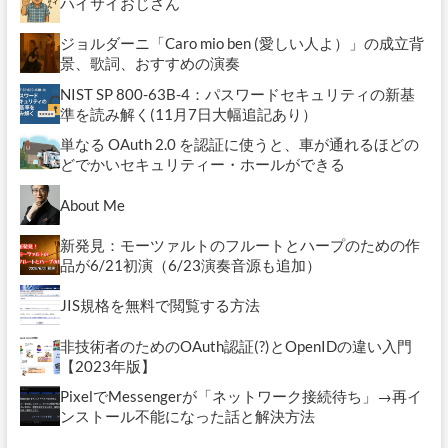
ハイサイおじさん
ジョルダーニ「Caro mio ben (愛しい人よ）」の成立背
景、歌詞、おすすめの演奏
NIST SP 800-63B-4：パスワードセキュリティの新基
準を読み解く(11月7日大幅追記あり）
単なる OAuth 2.0 を認証に使うと、車が通れるほどの
どでかいセキュリティー・ホールができる
About Me
新発見：モーツァルトのフルートとハープのための作
品が6/21初演（6/23演奏音源も追加）
JIS規格を無料で閲覧する方法
非技術者のためのOAuth認証(?)とOpenIDの違い入門
【2023年版】
PixelでMessengerが「ネットワーク接続待ち」→再イ
ンストール不能になった話と解決方法