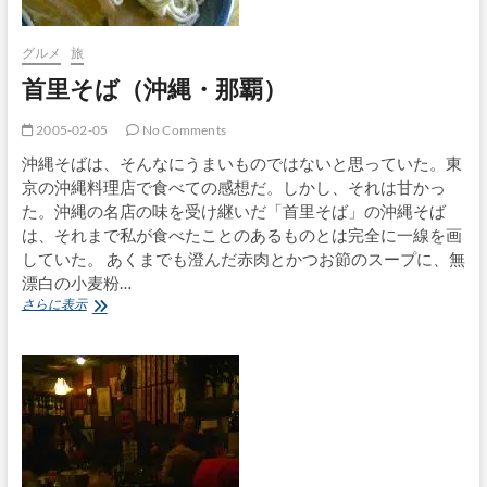
グルメ
旅
首里そば（沖縄・那覇）
2005-02-05
No Comments
沖縄そばは、そんなにうまいものではないと思っていた。東
京の沖縄料理店で食べての感想だ。しかし、それは甘かっ
た。沖縄の名店の味を受け継いだ「首里そば」の沖縄そば
は、それまで私が食べたことのあるものとは完全に一線を画
していた。 あくまでも澄んだ赤肉とかつお節のスープに、無
漂白の小麦粉…
首
さらに表示
里
そ
ば
（沖
縄・
那
覇）