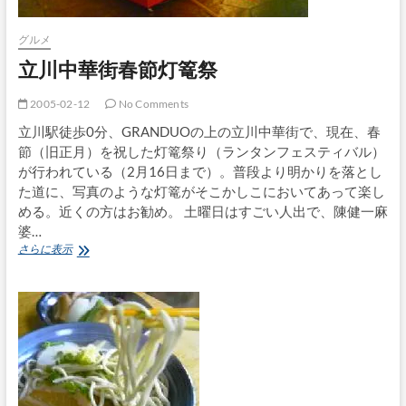
グルメ
立川中華街春節灯篭祭
2005-02-12
No Comments
立川駅徒歩0分、GRANDUOの上の立川中華街で、現在、春
節（旧正月）を祝した灯篭祭り（ランタンフェスティバル）
が行われている（2月16日まで）。普段より明かりを落とし
た道に、写真のような灯篭がそこかしこにおいてあって楽し
める。近くの方はお勧め。 土曜日はすごい人出で、陳健一麻
婆…
立
さらに表示
川
中
華
街
春
節
灯
篭
祭