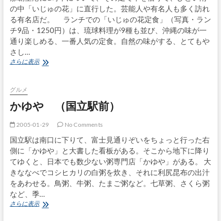
の中「いじゅの花」に直行した。芸能人や有名人も多く訪れ
る有名店だ。 ランチでの「いじゅの花定食」（写真・ラン
チ9品・1250円）は、琉球料理が9種も並び、沖縄の味が一
通り楽しめる、一番人気の定食。自然の味がする、とてもや
さし…
い
さらに表示
じ
ゅ
の
グルメ
花
かゆや （国立駅前）
（沖
縄・
那
2005-01-29
No Comments
覇）
国立駅は南口に下りて、富士見通りぞいをちょっと行った右
側に「かゆや」と大書した看板がある。そこから地下に降り
てゆくと、日本でも数少ない粥専門店「かゆや」がある。 大
きななべでコシヒカリの白粥を炊き、それに利尻昆布の出汁
をあわせる。鳥粥、牛粥、たまご粥など。七草粥、さくら粥
など、季…
か
さらに表示
ゆ
や