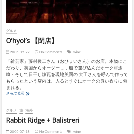
グルメ
O’hyoi’s 【閉店】
2005-09-22
No Comments
wine
「雑芸家」藤村俊二さん（おひょいさん）のお店。本物にこ
だわり、英国からオーダーし，船で運び込んだオーク材漆
喰・そして日干し煉瓦を現地英国の 大工さんを呼んで作って
もらったという店内は、入るとすぐにオークの良い香りに包
まれる。
O’hyoi’s
さらに表示
【閉
店】
グルメ
旅
海外
Rabbit Ridge + Balistreri
2005-07-18
No Comments
wine