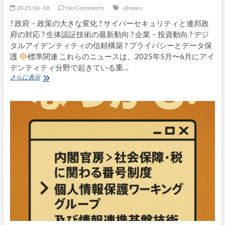
監
2025-06-18
No Comments
idnews
視
問
?
政府・政策の大きな変化 ? サイバーセキュリティと連邦政
題
府の対応 ? 生体認証技術の最新動向 ? 企業・投資動向 ? デジ
–
タルアイデンティティの信頼構築 ? プライバシーとデータ保
米
国
護
標準関連 これらのニュースは、2025年5月〜6月にアイ
会
デンティティ分野で起きている重…
計
2025
さらに表示
検
年
査
5
院
月〜
報
6
告
月
書
の
が
最
明
重
か
要
す
ア
実
イ
態
デ
ン
テ
ィ
テ