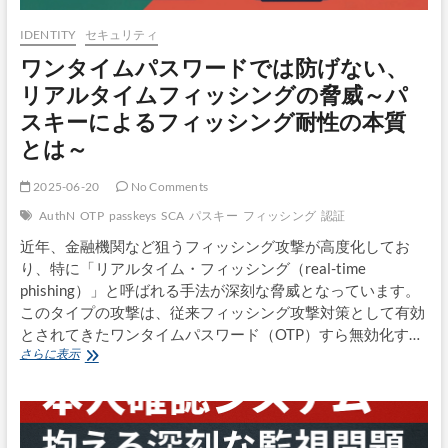
王
が
IDENTITY
セキュリティ
裁
ワンタイムパスワードでは防げない、
可：
デ
リアルタイムフィッシングの脅威～パ
ジ
スキーによるフィッシング耐性の本質
タ
ル
とは～
ア
イ
2025-06-20
No Comments
デ
ン
AuthN
OTP
passkeys
SCA
パスキー
フィッシング
認証
テ
ィ
近年、金融機関など狙うフィッシング攻撃が高度化してお
テ
り、特に「リアルタイム・フィッシング（real-time
ィ
phishing）」と呼ばれる手法が深刻な脅威となっています。
の
このタイプの攻撃は、従来フィッシング攻撃対策として有効
大
とされてきたワンタイムパスワード（OTP）すら無効化す…
き
な
ワ
さらに表示
節
ン
目
タ
イ
ム
パ