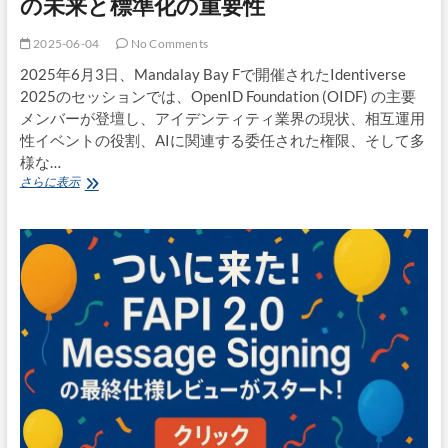
の未来と標準化の重要性
さ
れ
ま
2025-06-04
No Comments
し
2025年6月3日、Mandalay Bay Fで開催されたIdentiverse
た〜
ア
2025のセッションでは、OpenID Foundation (OIDF) の主要
イ
メンバーが登壇し、アイデンティティ業界の現状、相互運用
デ
性イベントの役割、AIに関連する委任された権限、そして多
ン
様な…
テ
Identiverse
さらに表示
ィ
2025
テ
レ
ィ
ポ
管
ー
理
ト：
に
OpenID
関
Foundation
す
が
る
語
言
る、
及
ア
も
イ
多
デ
数
ン
【更