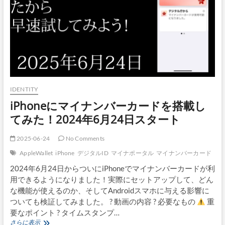
2025:
個
人
デ
ー
タ
活
用
の
「実
IDENTITY
践」
iPhoneにマイナンバーカードを搭載し
を
深
てみた！2024年6月24日スタート
掘
り！
2025-06-24
No Comments
進
化
AppleWallet
iPhone
デジタルID
マイナポータル
マイナンバーカード
す
る
2024年6月24日からついにiPhoneでマイナンバーカードが利
デ
用できるようになりました！実際にセットアップして、どん
ー
な機能が使えるのか、そしてAndroidスマホに与える影響に
タ
ついても検証してみました。 ? 動画の内容 ? 必要なもの
重
ガ
要なポイント ? タイムスタンプ…
バ
ナ
iPhone
さらに表示