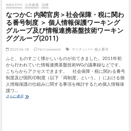
ィ
IDENTITY
公共政策
法律
関
なつかC: 内閣官房＞社会保障・税に関わ
連
ニ
る番号制度 ＞ 個人情報保護ワーキング
ュ
グループ及び情報連携基盤技術ワーキン
ー
ス
ググループ(2011)
（6
月
2025-06-18
No Comments
マイナンバー
個人番号
18
日
ふと、ものすごく懐かしいものが出てきました。2011年初
版）
から行われていた情報連携基盤技術WGの議事録などです。
こちらからアクセスできます。 社会保障・税に関わる番号
制度及び国民ID制度（以下「両制度」という。）における個
人情報保護の仕組みに関する事項を検討するため個人情報保
護ワ…
な
さらに表示
つ
か
C:
内
閣
官