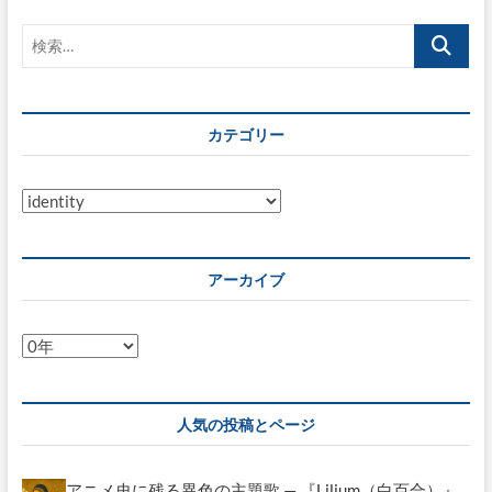
の
ー
検
最
ジ
終
索…
仕
送
様
レ
り
カテゴリー
ビ
ュ
ー
が
カ
ス
テ
タ
ゴ
ー
リ
ト！
アーカイブ
ー
ア
ー
カ
イ
人気の投稿とページ
ブ
アニメ史に残る異色の主題歌 — 『Lilium（白百合）』