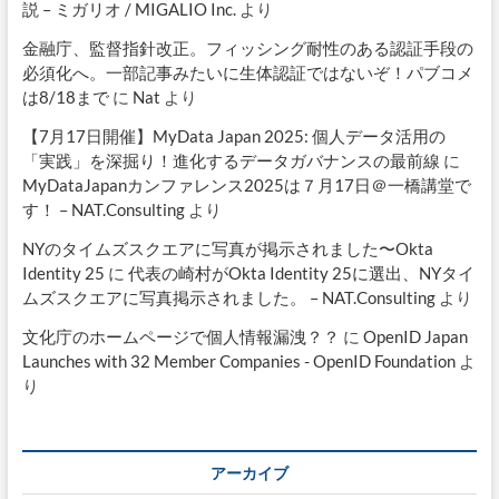
説 – ミガリオ / MIGALIO Inc.
より
金融庁、監督指針改正。フィッシング耐性のある認証手段の
必須化へ。一部記事みたいに生体認証ではないぞ！パブコメ
は8/18まで
に
Nat
より
【7月17日開催】MyData Japan 2025: 個人データ活用の
「実践」を深掘り！進化するデータガバナンスの最前線
に
MyDataJapanカンファレンス2025は７月17日＠一橋講堂で
す！ – NAT.Consulting
より
NYのタイムズスクエアに写真が掲示されました〜Okta
Identity 25
に
代表の崎村がOkta Identity 25に選出、NYタイ
ムズスクエアに写真掲示されました。 – NAT.Consulting
より
文化庁のホームページで個人情報漏洩？？
に
OpenID Japan
Launches with 32 Member Companies - OpenID Foundation
よ
り
アーカイブ