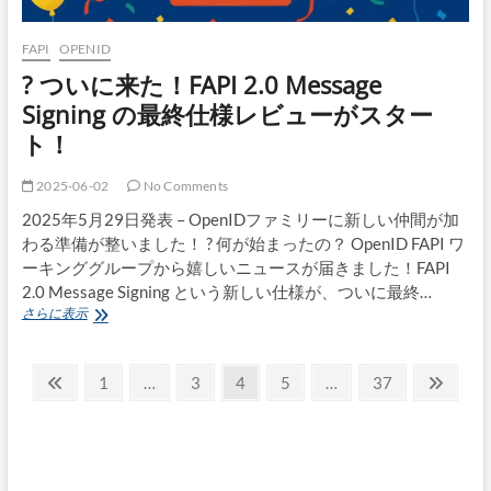
テ
新
ィ
中】
テ
FAPI
OPENID
ィ
? ついに来た！FAPI 2.0 Message
の
未
Signing の最終仕様レビューがスター
来
ト！
と
標
準
2025-06-02
No Comments
化
2025年5月29日発表 – OpenIDファミリーに新しい仲間が加
の
重
わる準備が整いました！ ? 何が始まったの？ OpenID FAPI ワ
要
ーキンググループから嬉しいニュースが届きました！FAPI
性
2.0 Message Signing という新しい仕様が、ついに最終…
?
さらに表示
つ
い
投
に
前
固
固
固
固
固
次
1
…
3
4
5
…
37
来
の
定
定
定
定
定
の
稿
た！
ペ
ペ
ペ
ペ
ペ
ペ
ペ
FAPI
の
2.0
ー
ー
ー
ー
ー
ー
ー
Message
ペ
ジ
ジ
ジ
ジ
ジ
ジ
ジ
Signing