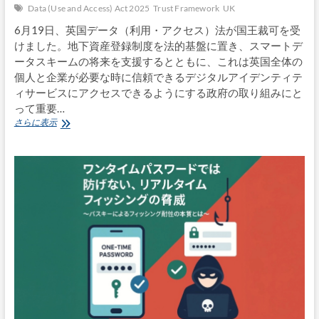
Data (Use and Access) Act 2025
Trust Framework
UK
ー
ト
6月19日、英国データ（利用・アクセス）法が国王裁可を受
けました。地下資産登録制度を法的基盤に置き、スマートデ
ータスキームの将来を支援するとともに、これは英国全体の
個人と企業が必要な時に信頼できるデジタルアイデンティテ
ィサービスにアクセスできるようにする政府の取り組みにと
って重要…
英
さらに表示
国
デ
ー
タ
利
用・
ア
ク
セ
ス
法
2025
に
英
国