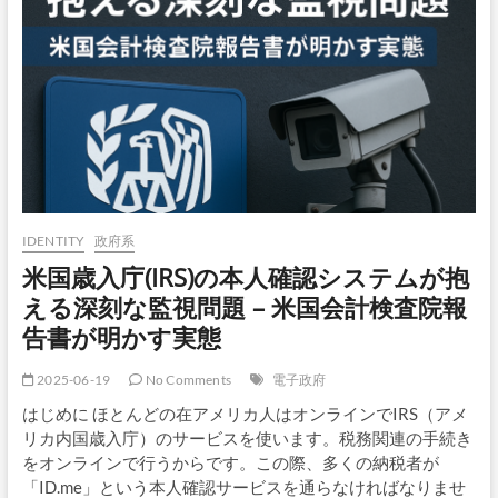
ス
ワ
ー
ド
で
は
防
げ
な
い、
リ
ア
IDENTITY
政府系
ル
米国歳入庁(IRS)の本人確認システムが抱
タ
イ
える深刻な監視問題 – 米国会計検査院報
ム
告書が明かす実態
フ
ィ
ッ
2025-06-19
No Comments
電子政府
シ
はじめに ほとんどの在アメリカ人はオンラインでIRS（アメ
ン
グ
リカ内国歳入庁）のサービスを使います。税務関連の手続き
の
をオンラインで行うからです。この際、多くの納税者が
脅
「ID.me」という本人確認サービスを通らなければなりませ
威