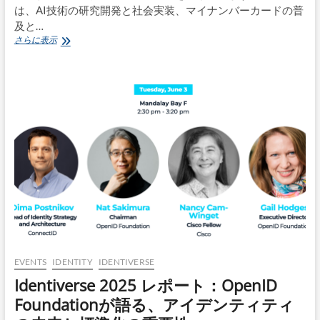
グ
は、AI技術の研究開発と社会実装、マイナンバーカードの普
グ
及と…
ル
「デ
さらに表示
ー
ジ
プ
タ
及
ル
び
社
情
会
報
の
連
実
携
現
基
に
盤
向
技
け
術
た
ワ
重
ー
点
キ
計
ン
画」
グ
が
EVENTS
IDENTITY
IDENTIVERSE
グ
閣
ル
Identiverse 2025 レポート：OpenID
議
ー
決
Foundationが語る、アイデンティティ
プ
定
(2011)