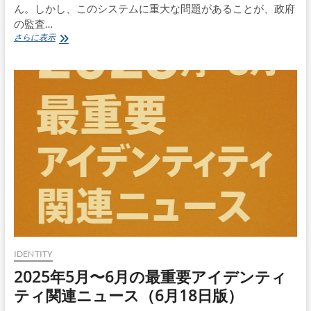
ん。しかし、このシステムに重大な問題があることが、政府
～
パ
の監査…
ス
米
さらに表示
キ
国
ー
歳
に
入
よ
庁
る
(IRS)
フ
の
ィ
本
ッ
人
シ
確
ン
認
グ
シ
耐
ス
性
テ
の
ム
本
が
質
抱
と
え
IDENTITY
は
る
2025年5月〜6月の最重要アイデンティ
～
深
刻
ティ関連ニュース（6月18日版）
な