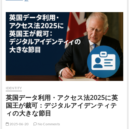
ン
に
ス
マ
の
イ
最
ナ
前
ン
線
バ
ー
カ
ー
ド
を
搭
載
し
て
み
た！
IDENTITY
2024
英国データ利用・アクセス法2025に英
年
6
国王が裁可：デジタルアイデンティテ
月
ィの大きな節目
24
日
ス
2025-06-20
No Comments
タ