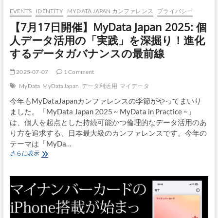
EVENTS
IDENTITY
MYDATA JAPAN カンファレンス
プライバシー
【7月17日開催】MyData Japan 2025: 個
人データ活用の「実践」を深掘り！進化
するデータガバナンスの最前線
2025-07-07
1 Comment
MyData
MyDataJapan
データ利活用
マイデータ
今年もMyDataJapanカンファレンスの季節がやってまいり
ました。「MyData Japan 2025 ~ MyData in Practice ~」
は、個人を起点とした持続可能かつ倫理的なデータ活用のあ
り方を追求する、日本最大級のカンファレンスです。今年の
テーマは「MyDa…
【7
さらに表示
月
17
日
開
催】
MyData
Japan