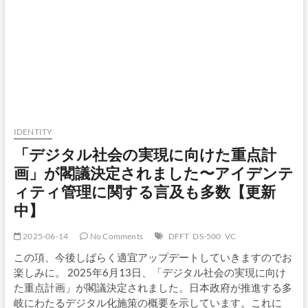
房
＞
社
会
保
障・
税
に
関
わ
る
IDENTITY
番
「デジタル社会の実現に向けた重点計
号
制
画」が閣議決定されました〜アイデンテ
度 ＞
ィティ管理に関する言及も多数【更新
個
人
中】
情
報
2025-06-14
No Comments
DFFT
DS-500
VC
保
護
この項、今後しばらく適宜アップデートしていきますのでお
ワ
楽しみに。 2025年6月13日、「デジタル社会の実現に向け
ー
た重点計画」が閣議決定されました。日本政府が推進する多
キ
ン
岐にわたるデジタル化施策の概要を示しています。これに