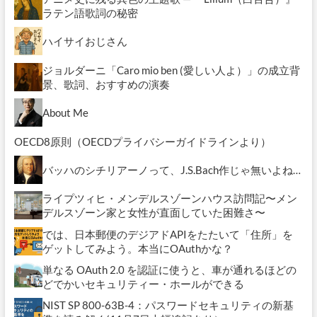
ラテン語歌詞の秘密
ハイサイおじさん
ジョルダーニ「Caro mio ben (愛しい人よ）」の成立背
景、歌詞、おすすめの演奏
About Me
OECD8原則（OECDプライバシーガイドラインより）
バッハのシチリアーノって、J.S.Bach作じゃ無いよね…
ライプツィヒ・メンデルスゾーンハウス訪問記〜メン
デルスゾーン家と女性が直面していた困難さ〜
では、日本郵便のデジアドAPIをたたいて「住所」を
ゲットしてみよう。本当にOAuthかな？
単なる OAuth 2.0 を認証に使うと、車が通れるほどの
どでかいセキュリティー・ホールができる
NIST SP 800-63B-4：パスワードセキュリティの新基