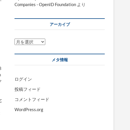
手
Companies - OpenID Foundation
より
ま
アーカイブ
ア
ー
カ
メタ情報
イ
ブ
B
n
ログイン
ク
。
投稿フィード
コメントフィード
と
WordPress.org
２