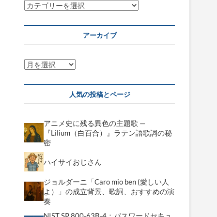
カ
テ
ゴ
アーカイブ
リ
ー
ア
ー
カ
人気の投稿とページ
イ
ブ
アニメ史に残る異色の主題歌 —
『Lilium（白百合）』ラテン語歌詞の秘
密
ハイサイおじさん
ジョルダーニ「Caro mio ben (愛しい人
よ）」の成立背景、歌詞、おすすめの演
奏
NIST SP 800-63B-4：パスワードセキュ