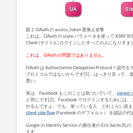
図２ OAuth の access_token 置換え攻撃
これは、OAuth の state パラメータを使って XSRF 
Client (サイト)にログインしたすべての人になり
これは、OAuth の問題ではありません。
OAuth は Authorization Delegation P
プロトコルではないからです[5]。はっきり言って
悪い。
実は、Facebook もこのことは気づいていて、
signed_
と同じです[2]。Facebook でログインするためには、こ
やるんですよ。でも、使っている人、どれくらい居ますか？
client side flow
(Facebook のデフォルト） を認証
Google の Identity Service の責任者の Eric
ます。