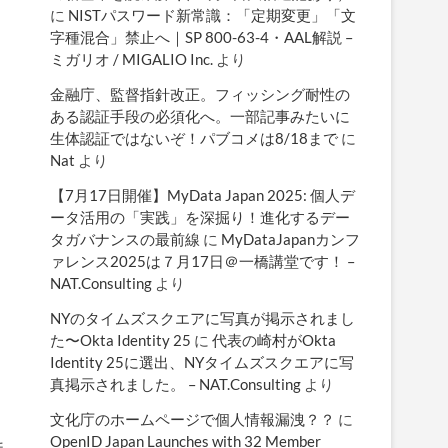
に
NISTパスワード新常識：「定期変更」「文
字種混合」禁止へ｜SP 800-63-4・AAL解説 –
ミガリオ / MIGALIO Inc.
より
金融庁、監督指針改正。フィッシング耐性の
ある認証手段の必須化へ。一部記事みたいに
生体認証ではないぞ！パブコメは8/18まで
に
Nat
より
【7月17日開催】MyData Japan 2025: 個人デ
ータ活用の「実践」を深掘り！進化するデー
タガバナンスの最前線
に
MyDataJapanカンフ
ァレンス2025は７月17日＠一橋講堂です！ –
NAT.Consulting
より
NYのタイムズスクエアに写真が掲示されまし
た〜Okta Identity 25
に
代表の崎村がOkta
Identity 25に選出、NYタイムズスクエアに写
真掲示されました。 – NAT.Consulting
より
文化庁のホームページで個人情報漏洩？？
に
OpenID Japan Launches with 32 Member