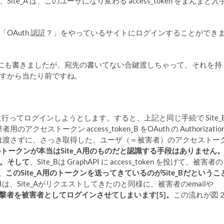
te_A は、このユーザになり変わる access_token をまんまと入
の「OAuth 認証？」をやっているサイトにログインすることができ
にも書きましたが、宛先の書いてない合鍵渡しちゃって、それを持
すから当たり前ですね。
Site_B に行ってログインしようとします。すると、上記と同じ手続で Site_
セストークン access_token_B をOAuth の Authorizatio
Site_Bには渡さずに、さっき取得した、ユーザ（＝被害者）のアクセストー
がこのトークンが本当はSite_A用のものだと認識する手段はありません
。そして
、Site_Bは GraphAPI に access_token を投げて、被害者の
I が、このSite_A用のトークンを送ってきているのがSite_Bだというこ
PIは、Site_Aがリクエストしてきたのと同様に、被害者のemailや
、攻撃者を被害者としてログインさせてしまいます[5]。
この流れが図