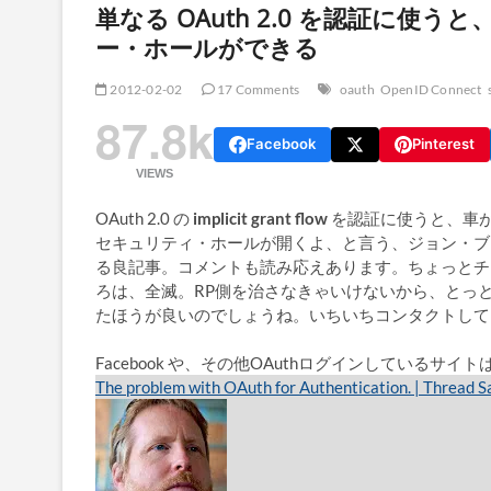
単なる OAuth 2.0 を認証に
ー・ホールができる
2012-02-02
17 Comments
oauth
OpenID Connect
87.8k
Facebook
Pinterest
VIEWS
OAuth 2.0 の
implicit grant flow
を認証に使うと、車
セキュリティ・ホールが開くよ、と言う、ジョン・ブラ
る良記事。コメントも読み応えあります。ちょっとチ
ろは、全滅。RP側を治さなきゃいけないから、とっ
たほうが良いのでしょうね。いちいちコンタクトして
Facebook や、その他OAuthログインしているサイ
The problem with OAuth for Authentication. | Thread S