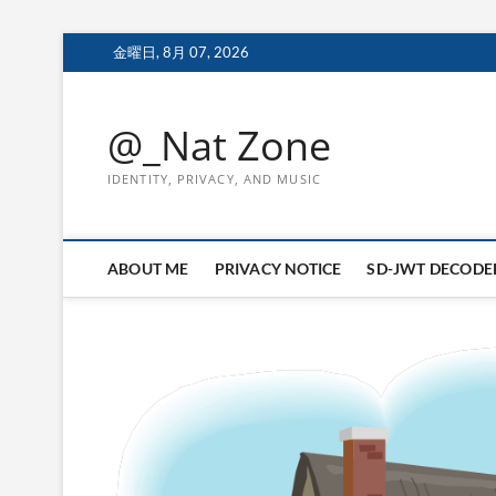
Skip
金曜日, 8月 07, 2026
to
content
@_Nat Zone
IDENTITY, PRIVACY, AND MUSIC
ABOUT ME
PRIVACY NOTICE
SD-JWT DECODE