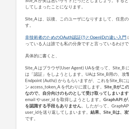
Site_A が実は悪いサイトだったとしましょう。すると、Si
してしまったことになります。
Site_A は、以後、このユーザになりすまして、任意
す。
非技術者のためのOAuth認証(?)とOpenIDの違い入門
っている人は誰でも私の分身ですと言っているわけで
具体的に書くと、
Site_A はブラウザ(User Agent) UAを使って、
は「認証」をしようとします。UAは Site_B用の、攻撃者用のアク
Endpoint (Authz) からもらいますが、これを
ン access_token_A を代わりに渡します。
Site_B
なので、自分向けのものとして受け取ってしまいます
email や user_id を取得しようとします。
GraphAP
を認識する手段もありません
。したがって、GraphA
user_idを送り返してしまいます。
結果、Site_Bは
です。