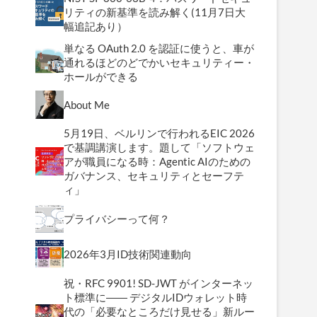
リティの新基準を読み解く(11月7日大
幅追記あり）
単なる OAuth 2.0 を認証に使うと、車が
通れるほどのどでかいセキュリティー・
ホールができる
About Me
5月19日、ベルリンで行われるEIC 2026
で基調講演します。題して「ソフトウェ
アが職員になる時：Agentic AIのための
ガバナンス、セキュリティとセーフテ
ィ」
プライバシーって何？
2026年3月ID技術関連動向
祝・RFC 9901! SD-JWT がインターネッ
ト標準に―― デジタルIDウォレット時
代の「必要なところだけ見せる」新ルー