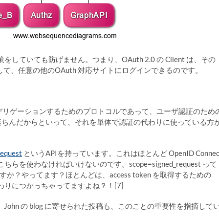
対策をしていても防げません。つまり、OAuth 2.0 の Client は、その
すまして、任意の他のOAuth 対応サイトにログインできるのです。
rotocol = 認可をデリゲーションするためのプロトコルであって、ユーザ認証のため
、楽ちんだからといって、それを単体で認証の代わりに使っている方
request
というAPIを持っています。これはほとんど OpenID Connec
ちらを使わなければいけないのです。scope=signed_request って
やってます？ほとんどは、access token を取得するための
の代わりにつかっちゃってますよね？！[7]
 Sachs 氏の、John の blog に寄せられた投稿も、このことの重要性を指摘して