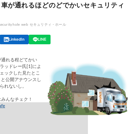
使うと、車が通れるほどのどでかいセキュリティ
security hole
web
セキュリティ・ホール
LinkedIn
LINE
が通れる程どてかい
ッドレー氏[1]によ
ェックした見たとこ
とと公開アナウンスし
られないし。
トはみんなチェク！
afe