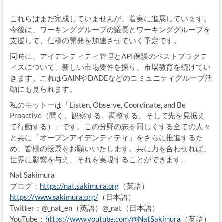
これらはまだ完成していませんが、着実に進展しています。
今後は、ワーキンググループの議長とワーキンググループを
支援して、仕様の開発を加速させていく予定です。
同時に、アイデンティティ管理とAPI保護のベストプラクテ
ィスについて、新しい市場要件を探り、市場教育を続けてい
きます。これはGAINやDADEなどのコミュニティグループ活
動にも見られます。
私のモットーは「Listen, Observe, Coordinate, and Be
Proactive（聞く、観察する、調整する、そして先を見据え
て行動する）」です。この分野の志を同じくする全ての人々
と共に「オープンアイデンティティ」をさらに推進するた
め、皆様の投票をお願いいたします。共に力を合わせれば、
世界に影響を与え、それを実現することができます。
Nat Sakimura
ブログ：
https://nat.sakimura.org
（英語）
https://www.sakimura.org/
（日本語）
Twitter：@_nat_en（英語）@_nat（日本語）
YouTube：
https://www.youtube.com/@NatSakimura
（英語）