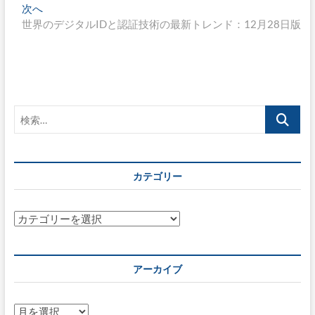
ナ
投
次
次へ
稿:
の
世界のデジタルIDと認証技術の最新トレンド：12月28日版
ビ
投
ゲ
稿:
ー
シ
検
ョ
索…
ン
カテゴリー
カ
テ
ゴ
リ
アーカイブ
ー
ア