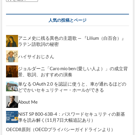
ー
カ
イ
人気の投稿とページ
ブ
アニメ史に残る異色の主題歌 — 『Lilium（白百合）』
ラテン語歌詞の秘密
ハイサイおじさん
ジョルダーニ「Caro mio ben (愛しい人よ）」の成立背
景、歌詞、おすすめの演奏
単なる OAuth 2.0 を認証に使うと、車が通れるほどの
どでかいセキュリティー・ホールができる
About Me
NIST SP 800-63B-4：パスワードセキュリティの新基
準を読み解く(11月7日大幅追記あり）
OECD8原則（OECDプライバシーガイドラインより）