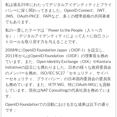
私は過去25年にわたってデジタルアイデンティティとプライ
バシーに深く関わってきました。OpenID Connect、JWT、
JWS、OAuth PKCE、FAPIなど、多くの標準規格の共同著者
でもあります。
私の一貫したテーマは「Power to the People（人々へ力
を）」- デジタルアイデンティティによって人々に自己コン
トロールを取り戻す力を与えることです。
2008年にOpenID Foundation Japan（OIDF-J）を設立し、
2011年からはOpenID Foundation（OIDF）の理事長を務め
ています。また、Open Identity Exchange（OIX）やKantara
Initiativeの設立にも携わりました。日本の様々な政府委員会
のメンバーを務め、ISO/IEC SC27「セキュリティ、サイバ
ーセキュリティ、プライバシー」の日本国内委員会の委員長
も務めています。また、IETF WG、特にOAuth WGにも貢献
しています。現在はNAT Consultingの代表社員を務めていま
す。
OpenID Foundationでの活動における主な成果は以下の通り
です：