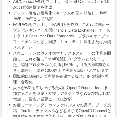
AB/Connect WGを立ち上げ、OpenID Connect Core 1.0
および関連標準を作成
デジタル署名と暗号化スキームの作業を開始し、JWS、
JWE、JWTとして結実
FAPI WGを立ち上げ、FAPI 1.0を作成。これは英国オー
プンバンキング、米国Financial Data Exchange、オース
トラリアConsumer Data Standards、ブラジルオープン
ファイナンスなど、国際コミュニティに採用または推奨
されました
スウェーデンのウメオ大学とテストスイートの作業を開
始し、これが後にOpenID認証プログラムとなりまし
た。認証プログラムの採用はFAPIにより過去4年間で大
きく加速し、現在1000以上の実装が認証されています
国際的にOpenID(R)商標を確保するなど、IPR体制を整
理・合理化
人々がWGを立ち上げるためにOpenID Foundationに参
加することを奨励・支援：アクティブなWGの数は13に
増加し、幅広い業界ニーズに対応
対面ミーティング、カンファレンスでの講演、ブログ投
稿、YouTubeチャンネルなどを通じてOpenID Connectと
関連技術を国際的に普及させ、主流プロトコルとしまし