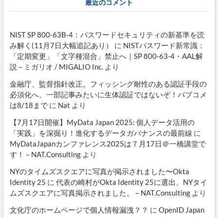
最近のコメント
NIST SP 800-63B-4：パスワードセキュリティの新基準を読
み解く(11月7日大幅追記あり）
に
NISTパスワード新常識：
「定期変更」「文字種混合」禁止へ｜SP 800-63-4・AAL解
説 – ミガリオ / MIGALIO Inc.
より
金融庁、監督指針改正。フィッシング耐性のある認証手段の
必須化へ。一部記事みたいに生体認証ではないぞ！パブコメ
は8/18まで
に
Nat
より
【7月17日開催】MyData Japan 2025: 個人データ活用の
「実践」を深掘り！進化するデータガバナンスの最前線
に
MyDataJapanカンファレンス2025は７月17日＠一橋講堂で
す！ – NAT.Consulting
より
NYのタイムズスクエアに写真が掲示されました〜Okta
Identity 25
に
代表の崎村がOkta Identity 25に選出、NYタイ
ムズスクエアに写真掲示されました。 – NAT.Consulting
より
文化庁のホームページで個人情報漏洩？？
に
OpenID Japan