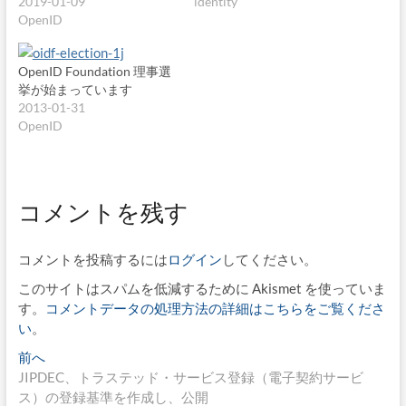
2019-01-09
identity
OpenID
OpenID Foundation 理事選
挙が始まっています
2013-01-31
OpenID
コメントを残す
コメントを投稿するには
ログイン
してください。
このサイトはスパムを低減するために Akismet を使っていま
す。
コメントデータの処理方法の詳細はこちらをご覧くださ
い
。
投
過
前へ
去
JIPDEC、トラステッド・サービス登録（電子契約サービ
稿
の
ス）の登録基準を作成し、公開