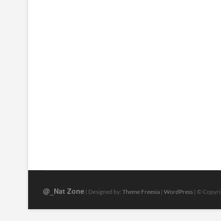
@_Nat Zone
| Designed by:
Theme Freesia
|
WordPress
| © Copyrig