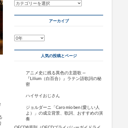
カ
テ
ゴ
アーカイブ
リ
ー
ア
ー
カ
人気の投稿とページ
イ
ブ
アニメ史に残る異色の主題歌 —
『Lilium（白百合）』ラテン語歌詞の秘
密
ハイサイおじさん
律
ジョルダーニ「Caro mio ben (愛しい人
。
よ）」の成立背景、歌詞、おすすめの演
る
奏
音
OECD8原則（OECDプライバシーガイドライ