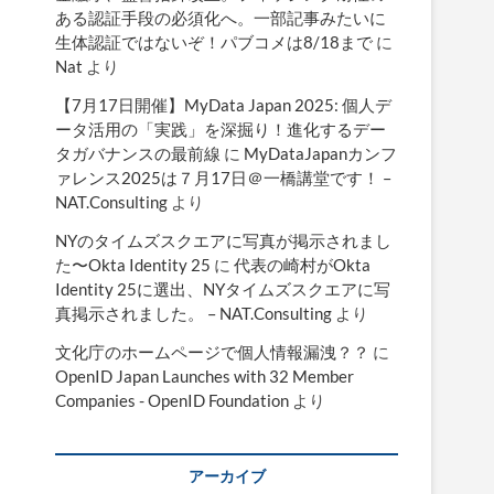
ある認証手段の必須化へ。一部記事みたいに
生体認証ではないぞ！パブコメは8/18まで
に
Nat
より
【7月17日開催】MyData Japan 2025: 個人デ
ータ活用の「実践」を深掘り！進化するデー
タガバナンスの最前線
に
MyDataJapanカンフ
ァレンス2025は７月17日＠一橋講堂です！ –
NAT.Consulting
より
NYのタイムズスクエアに写真が掲示されまし
た〜Okta Identity 25
に
代表の崎村がOkta
Identity 25に選出、NYタイムズスクエアに写
真掲示されました。 – NAT.Consulting
より
文化庁のホームページで個人情報漏洩？？
に
OpenID Japan Launches with 32 Member
Companies - OpenID Foundation
より
アーカイブ