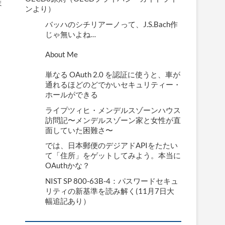
ま
ンより）
バッハのシチリアーノって、J.S.Bach作
じゃ無いよね…
About Me
単なる OAuth 2.0 を認証に使うと、車が
通れるほどのどでかいセキュリティー・
ホールができる
ライプツィヒ・メンデルスゾーンハウス
訪問記〜メンデルスゾーン家と女性が直
面していた困難さ〜
では、日本郵便のデジアドAPIをたたい
て「住所」をゲットしてみよう。本当に
OAuthかな？
NIST SP 800-63B-4：パスワードセキュ
リティの新基準を読み解く(11月7日大
幅追記あり）