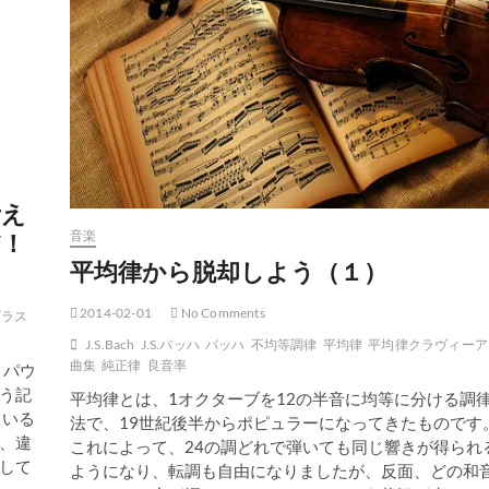
考え
だ！
音楽
平均律から脱却しよう（１）
2014-02-01
No Comments
ゴラス
J.S.Bach
J.S.バッハ
バッハ
不均等調律
平均律
平均律クラヴィーア
曲集
純正律
良音率
・パウ
う記
平均律とは、1オクターブを12の半音に均等に分ける調
ている
法で、19世紀後半からポピュラーになってきたものです
、違
これによって、24の調どれで弾いても同じ響きが得られ
して
ようになり、転調も自由になりましたが、反面、どの和