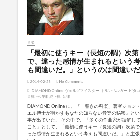
音楽
「最初に使うキー（長短の調）次第
で、違った感情が生まれるという
も間違いだ。」というのは間違い
2014-02-23
No Comments
DIAMOND Online
ヴェルグマイスター
キルンベルガー
ピタ
音律
平均律
純正律
音律
DIAMOND Online に、『「響きの科楽」著者ジョン
エル博士が明かすあなたの知らない音楽の秘密』とい
事が出ていた。 その中で、「多くの作曲家が誤解し
こと」として、「最初に使うキー（長短の調）次第で
った感情が生まれるという考えも間違いだ。」と主張