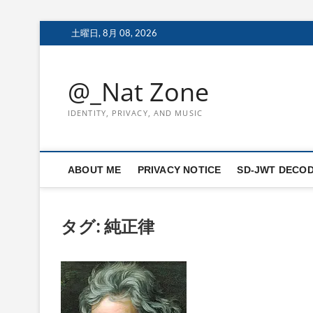
Skip
土曜日, 8月 08, 2026
to
content
@_Nat Zone
IDENTITY, PRIVACY, AND MUSIC
ABOUT ME
PRIVACY NOTICE
SD-JWT DECO
タグ:
純正律