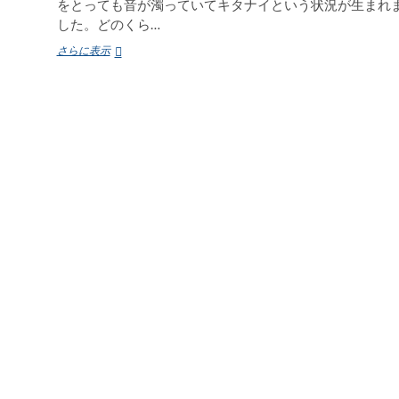
をとっても音が濁っていてキタナイという状況が生まれ
した。どのくら…
平
さらに表示
均
律
か
ら
脱
却
し
よ
う
（１）