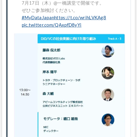
7月17日（木）@一橋講堂で開催です。
ぜひご参加検討ください。
#MyDataJapan
https://t.co/wrihLVKAg8
pic.twitter.com/QAxpfD8yYi