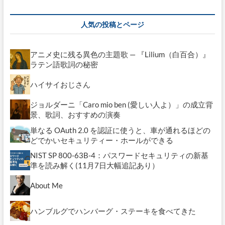
カ
イ
人気の投稿とページ
ブ
アニメ史に残る異色の主題歌 — 『Lilium（白百合）』
ラテン語歌詞の秘密
ハイサイおじさん
ジョルダーニ「Caro mio ben (愛しい人よ）」の成立背
景、歌詞、おすすめの演奏
単なる OAuth 2.0 を認証に使うと、車が通れるほどの
どでかいセキュリティー・ホールができる
NIST SP 800-63B-4：パスワードセキュリティの新基
準を読み解く(11月7日大幅追記あり）
About Me
ハンブルグでハンバーグ・ステーキを食べてきた