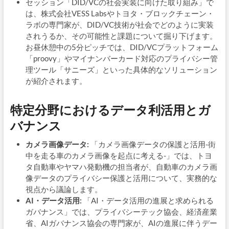
セッション「DID/VCの社会実装に向けた取り組み」で
は、株式会社VESS Labsやトヨタ・ブロックチェーン・
ラボの専門家が、DID/VC技術が社会でどのように実装
されうるか、その可能性と課題について掘り下げます。
お昼休憩中の5分ピッチでは、DID/VCプラットフォーム
「proovy」やマイナンバーカード対応のプライバシー管
理ツール「サニーズ」といった具体的なソリューション
が紹介されます。
特定分野におけるデータ利活用とガ
バナンス
カメラ画像データ:
「カメラ画像データの保護と活用-街
中を走る車のカメラ画像を起点に考える-」では、トヨ
タ自動車やヤマハ発動機の担当者が、自動車のカメラ画
像データのプライバシー保護と活用について、実務的な
視点から議論します。
AI・データ活用:
「AI・データ活用の進展と求められる
ガバナンス」では、プライバシーテック協会、経済産業
省、AIガバナンス協会の専門家が、AIの進展に伴うデー