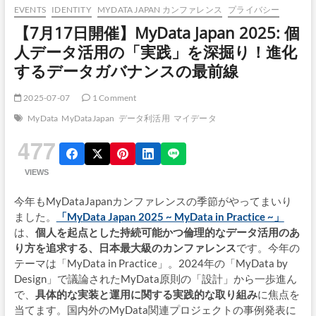
EVENTS
IDENTITY
MYDATA JAPAN カンファレンス
プライバシー
【7月17日開催】MyData Japan 2025: 個
人データ活用の「実践」を深掘り！進化
するデータガバナンスの最前線
2025-07-07
1 Comment
MyData
MyDataJapan
データ利活用
マイデータ
477
VIEWS
今年もMyDataJapanカンファレンスの季節がやってまいり
ました。
「MyData Japan 2025 ~ MyData in Practice ~」
は、
個人を起点とした持続可能かつ倫理的なデータ活用のあ
り方を追求する、日本最大級のカンファレンス
です。今年の
テーマは「MyData in Practice」。2024年の「MyData by
Design」で議論されたMyData原則の「設計」から一歩進ん
で、
具体的な実装と運用に関する実践的な取り組み
に焦点を
当てます。国内外のMyData関連プロジェクトの事例発表に