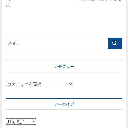
ビ
投
た。
ゲ
稿:
ー
シ
ョ
検
ン
索…
カテゴリー
カ
テ
ゴ
リ
アーカイブ
ー
ア
ー