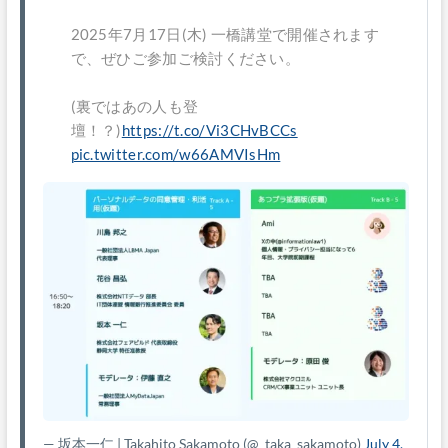
2025年7月17日(木) 一橋講堂で開催されます
で、ぜひご参加ご検討ください。
(裏ではあの人も登
壇！？)
https://t.co/Vi3CHvBCCs
pic.twitter.com/w66AMVIsHm
— 坂本一仁 | Takahito Sakamoto
(@_taka_sakamoto)
July 4,