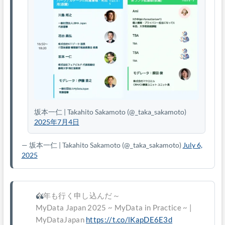
坂本一仁 | Takahito Sakamoto
(@_taka_sakamoto)
2025年7月4日
— 坂本一仁 | Takahito Sakamoto
(@_taka_sakamoto)
July 6,
2025
今年も行く申し込んだ～
MyData Japan 2025 ~ MyData in Practice ~ |
MyDataJapan
https://t.co/lKapDE6E3d