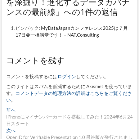
を深掘り！進化するデータガバナ
ンスの最前線」への1件の返信
ピンバック:
MyDataJapanカンファレンス2025は７月
17日＠一橋講堂です！ – NAT.Consulting
コメントを残す
コメントを投稿するには
ログイン
してください。
このサイトはスパムを低減するために Akismet を使っていま
す。
コメントデータの処理方法の詳細はこちらをご覧くださ
い
。
投
過
前へ
去
iPhoneにマイナンバーカードを搭載してみた！2024年6月24
稿
の
日スタート
ナ
投
次
次へ
稿:
の
OpenID for Verifiable Presentation 1.0 最終版が発行されまし