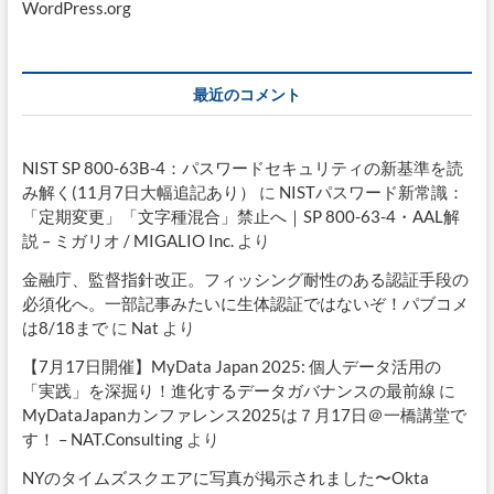
WordPress.org
最近のコメント
NIST SP 800-63B-4：パスワードセキュリティの新基準を読
み解く(11月7日大幅追記あり）
に
NISTパスワード新常識：
「定期変更」「文字種混合」禁止へ｜SP 800-63-4・AAL解
説 – ミガリオ / MIGALIO Inc.
より
金融庁、監督指針改正。フィッシング耐性のある認証手段の
必須化へ。一部記事みたいに生体認証ではないぞ！パブコメ
は8/18まで
に
Nat
より
【7月17日開催】MyData Japan 2025: 個人データ活用の
「実践」を深掘り！進化するデータガバナンスの最前線
に
MyDataJapanカンファレンス2025は７月17日＠一橋講堂で
す！ – NAT.Consulting
より
NYのタイムズスクエアに写真が掲示されました〜Okta