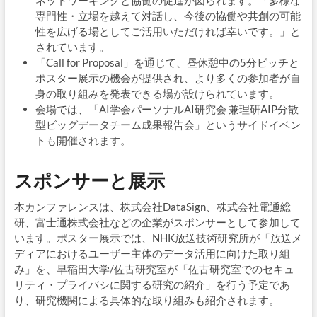
ネットワーキングと協働の促進が図られます。「多様な
専門性・立場を越えて対話し、今後の協働や共創の可能
性を広げる場としてご活用いただければ幸いです。」と
されています。
「Call for Proposal」を通じて、昼休憩中の5分ピッチと
ポスター展示の機会が提供され、より多くの参加者が自
身の取り組みを発表できる場が設けられています。
会場では、「AI学会パーソナルAI研究会 兼理研AIP分散
型ビッグデータチーム成果報告会」というサイドイベン
トも開催されます。
スポンサーと展示
本カンファレンスは、株式会社DataSign、株式会社電通総
研、富士通株式会社などの企業がスポンサーとして参加して
います。ポスター展示では、NHK放送技術研究所が「放送メ
ディアにおけるユーザー主体のデータ活用に向けた取り組
み」を、早稲田大学/佐古研究室が「佐古研究室でのセキュ
リティ・プライバシに関する研究の紹介」を行う予定であ
り、研究機関による具体的な取り組みも紹介されます。