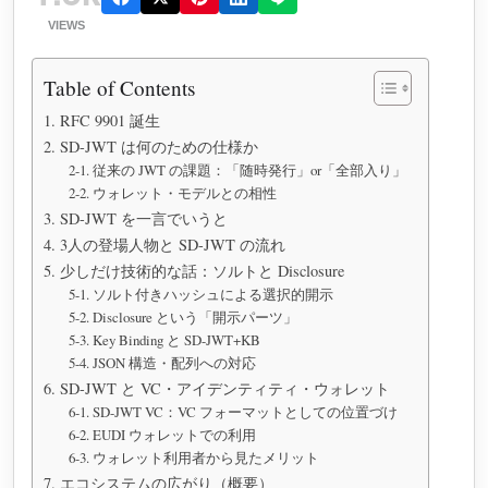
VIEWS
Table of Contents
1. RFC 9901 誕生
2. SD-JWT は何のための仕様か
2-1. 従来の JWT の課題：「随時発行」or「全部入り」
2-2. ウォレット・モデルとの相性
3. SD-JWT を一言でいうと
4. 3人の登場人物と SD-JWT の流れ
5. 少しだけ技術的な話：ソルトと Disclosure
5-1. ソルト付きハッシュによる選択的開示
5-2. Disclosure という「開示パーツ」
5-3. Key Binding と SD-JWT+KB
5-4. JSON 構造・配列への対応
6. SD-JWT と VC・アイデンティティ・ウォレット
6-1. SD-JWT VC：VC フォーマットとしての位置づけ
6-2. EUDI ウォレットでの利用
6-3. ウォレット利用者から見たメリット
7. エコシステムの広がり（概要）