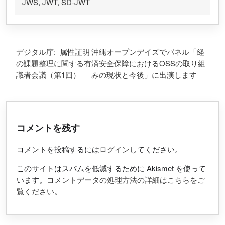
JWS
,
JWT
,
SD-JWT
投稿ナビゲーション
デジタル庁: 属性証明
沖縄オープンデイズでパネル「経
の課題整理に関する有
済安全保障におけるOSSの取り組
識者会議（第1回）
みの現状と今後」に出演します
コメントを残す
コメントを投稿するには
ログイン
してください。
このサイトはスパムを低減するために Akismet を使って
います。
コメントデータの処理方法の詳細はこちらをご
覧ください
。