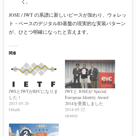
く。
JOSE / JWT の系譜に新しいピースが加わり、ウォレッ
ト・ベースのデジタルID基盤の現実的な実装パターン
が、ひとつ明確になったと言えます。
関連
JWSとJWTがRFCになりま
JWTと JOSEが Special
した！
European Identity Award
2015-05-20
2014を受賞しました
OAuth
2014-05-22
identity