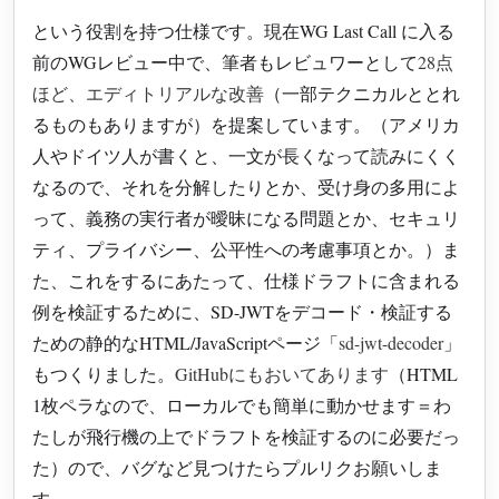
という役割を持つ仕様です。現在WG Last Call に入る
前のWGレビュー中で、筆者もレビュワーとして
28点
ほど、エディトリアルな改善
（一部テクニカルととれ
るものもありますが）を提案しています。（アメリカ
人やドイツ人が書くと、一文が長くなって読みにくく
なるので、それを分解したりとか、受け身の多用によ
って、義務の実行者が曖昧になる問題とか、セキュリ
ティ、プライバシー、公平性への考慮事項とか。）ま
た、これをするにあたって、仕様ドラフトに含まれる
例を検証するために、SD-JWTをデコード・検証する
ための静的なHTML/JavaScriptページ「
sd-jwt-decoder
」
もつくりました。
GitHubにもおいてあります
（HTML
1枚ペラなので、ローカルでも簡単に動かせます＝わ
たしが飛行機の上でドラフトを検証するのに必要だっ
た）ので、バグなど見つけたらプルリクお願いしま
す。