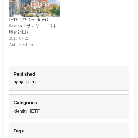
IETF 123: OAuth WG
Session 1 サマリー（日本
時間24日）
2025-07-25
Authorization
Published
2025-11-21
Categories
identity
,
IETF
Tags