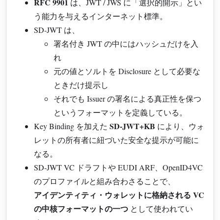
RFC 9901
は、JWT / JWS に「選択的開示」とい
う能力を与えるインターネット標準。
SD-JWT は、
署名付き JWT の中にはハッシュだけを入
れ
元の値とソルトを Disclosure として必要な
ときだけ提示し
それでも Issuer の署名による真正性を保つ
というフォーマットを定義している。
SD-JWT+KB
Key Binding を加えた
により、ウォ
レットの所有者に紐づいた安全な提示が可能に
なる。
SD-JWT VC ドラフトや EUDI ARF、OpenID4VC
のプロファイルと組み合わさることで、
アイデンティティ・ウォレットに格納される VC
の中核フォーマットの一つ
として使われてい