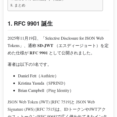
8. まとめ
1. RFC 9901 誕生
2025年11月19日、「Selective Disclosure for JSON Web
SD-JWT
Tokens」、通称
（エスディージョート）を定
RFC 9901
めた仕様が
として公開されました。
著者は以下の3名です。
Daniel Fett（
Authlete
）
Kristina Yasuda（
SPRIND
）
Brian Campbell（
Ping Identity
）
JSON Web Token (JWT) [RFC 7519]
と
JSON Web
Signature (JWS) [RFC 7515]
は、
IDトークン
や
JWTアク
セス・トークン[RFC 9068]
で広く使われてきたインタ