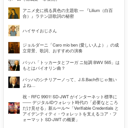
アニメ史に残る異色の主題歌 — 『Lilium（白百
合）』ラテン語歌詞の秘密
ハイサイおじさん
ジョルダーニ「Caro mio ben (愛しい人よ）」の成
立背景、歌詞、おすすめの演奏
バッハ「トッカータとフーガ ニ短調 BWV 565」は
もとはバイオリン曲？
バッハのシチリアーノって、J.S.Bach作じゃ無い
よね…
祝・RFC 9901! SD-JWT がインターネット標準に
―― デジタルIDウォレット時代の「必要なところ
だけ見せる」新ルール〜「Verifiable Credentials と
アイデンティティ・ウォレットを支えるコア・フ
ォーマット SD-JWT の概要」