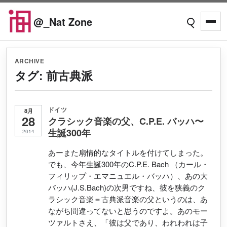
Skip to content
@_Nat Zone
Open searc
Open
ARCHIVE
タグ:
前古典派
ドイツ
8月
28
クラシック音楽の父、C.P.E. バッハ〜
生誕300年
2014
あーまた扇情的なタイトルを付けてしまった。
でも、今年生誕300年のC.P.E. Bach （カール・
フィリップ・エマニュエル・バッハ）、あの大
バッハ(J.S.Bach)の次男ですね、彼を狭義のク
ラシック音楽＝古典派音楽の父というのは、あ
ながち間違ってないと思うのですよ。あのモー
ツァルトさえ、「彼は父であり、われわれは子