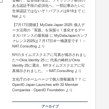
ある認証手段の必須化へ。一部記事みたいに
生体認証ではないぞ！パブコメは8/18まで
に
Nat
より
【7月17日開催】MyData Japan 2025: 個人デ
ータ活用の「実践」を深掘り！進化するデー
タガバナンスの最前線
に
MyDataJapanカンフ
ァレンス2025は７月17日＠一橋講堂です！ –
NAT.Consulting
より
NYのタイムズスクエアに写真が掲示されまし
た〜Okta Identity 25
に
代表の崎村がOkta
Identity 25に選出、NYタイムズスクエアに写
真掲示されました。 – NAT.Consulting
より
文化庁のホームページで個人情報漏洩？？
に
OpenID Japan Launches with 32 Member
Companies - OpenID Foundation
より
さ
アーカイブ