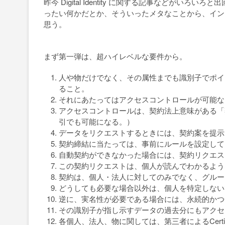
昨今 Digital Identity に関する記事などがいろいろと出
ったい何かだとか、そういったメタなことから、イン
思う。
まず第一弾は、超ハイレベルな要件から。
人や物だけでなく、その属性までも識別子でポイ
ること。
それにあたってはアクセスコントロールが可能な
アクセスコントロールは、契約法上意味がある「
引でも可能になる。）
データをリクエストするときには、契約案を提示
契約締結に当たっては、事前にルールを設定して
自動契約ができなかった場合には、契約リクエス
この契約リクエストは、個人が読んでわかるよう
契約は、個人・法人に対してのみでなく、グループに対して
どうしても必要な場合以外は、個人を特定しない
逆に、実名性が必要である場合には、永続的かつ
その識別子が指し示すデータの過去分にもアクセ
各個人、法人、物に関しては、第三者によるCertif