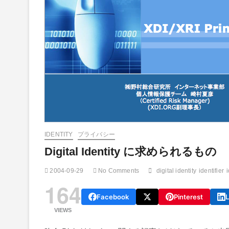
IDENTITY
プライバシー
Digital Identity に求められるもの
2004-09-29
No Comments
digital identity
identifier
164
Facebook
Pinterest
L
VIEWS