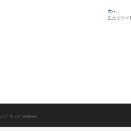
次
次へ
の
血液型の神
投
稿:
yright All right reserved