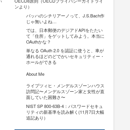
OECD8原則（OECDプライバシーガイドライ
い
ンより）
と
バッハのシチリアーノって、J.S.Bach作
じゃ無いよね…
では、日本郵便のデジアドAPIをたたい
て「住所」をゲットしてみよう。本当に
OAuthかな？
単なる OAuth 2.0 を認証に使うと、車が
通れるほどのどでかいセキュリティー・
ホールができる
取
About Me
ライプツィヒ・メンデルスゾーンハウス
訪問記〜メンデルスゾーン家と女性が直
面していた困難さ〜
NIST SP 800-63B-4：パスワードセキュ
リティの新基準を読み解く(11月7日大幅
追記あり）