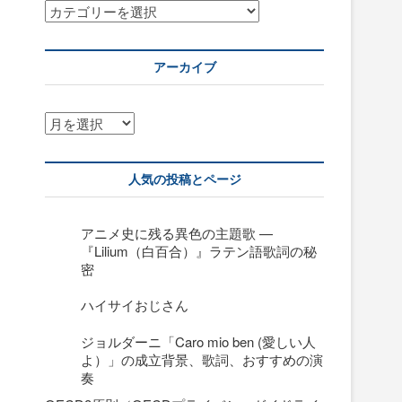
カ
テ
ゴ
リ
アーカイブ
ー
ア
ー
カ
イ
人気の投稿とページ
ブ
アニメ史に残る異色の主題歌 —
『Lilium（白百合）』ラテン語歌詞の秘
密
ハイサイおじさん
ジョルダーニ「Caro mio ben (愛しい人
よ）」の成立背景、歌詞、おすすめの演
奏