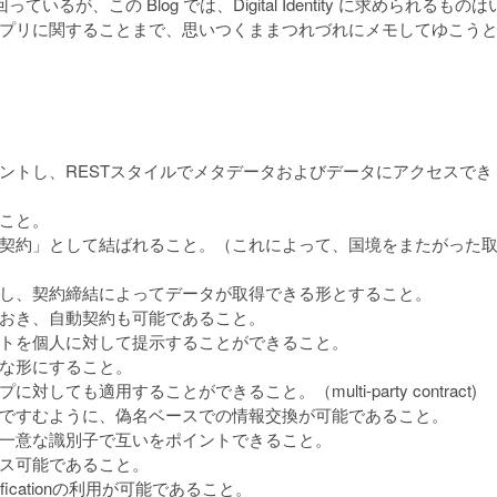
回っているが、この Blog では、Digital Identity に求められるものは
プリに関することまで、思いつくままつれづれにメモしてゆこう
ントし、RESTスタイルでメタデータおよびデータにアクセスでき
こと。
契約」として結ばれること。（これによって、国境をまたがった
し、契約締結によってデータが取得できる形とすること。
おき、自動契約も可能であること。
トを個人に対して提示することができること。
な形にすること。
も適用することができること。（multi-party contract)
ですむように、偽名ベースでの情報交換が可能であること。
一意な識別子で互いをポイントできること。
ス可能であること。
icationの利用が可能であること。