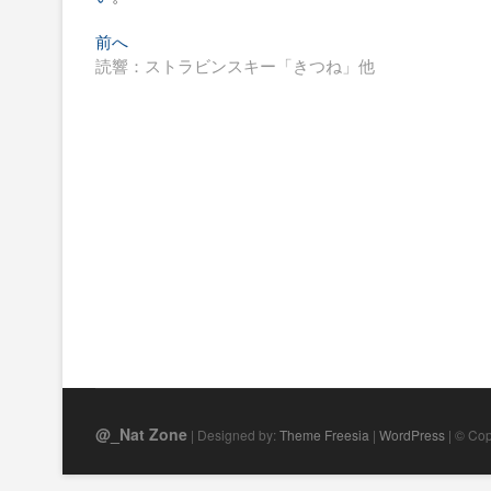
過
投
前へ
去
読響：ストラビンスキー「きつね」他
稿
の
ナ
投
稿:
ビ
ゲ
ー
シ
ョ
ン
@_Nat Zone
| Designed by:
Theme Freesia
|
WordPress
| © Cop