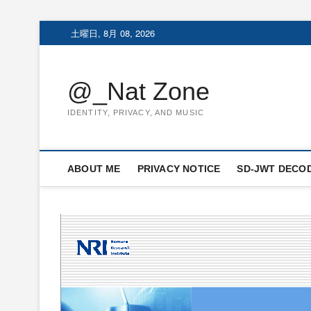
Skip
土曜日, 8月 08, 2026
to
content
@_Nat Zone
IDENTITY, PRIVACY, AND MUSIC
ABOUT ME
PRIVACY NOTICE
SD-JWT DECO