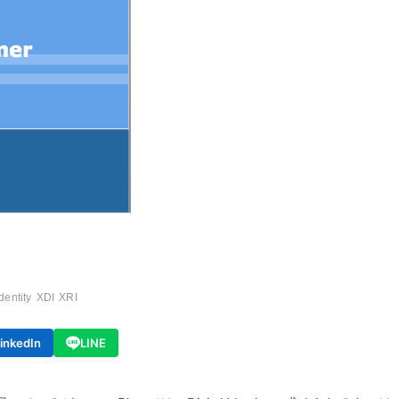
identity
XDI
XRI
inkedIn
LINE