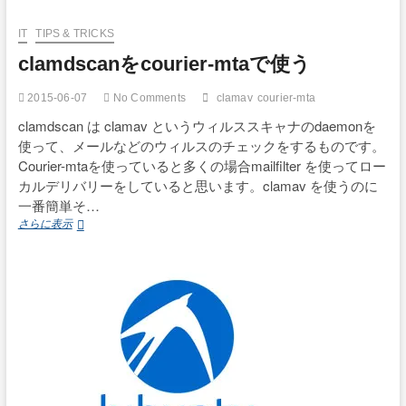
ス
ト
IT
TIPS & TRICKS
(SNI)
を
clamdscanをcourier-mtaで使う
設
定
2015-06-07
No Comments
clamav
courier-mta
し
て
clamdscan は clamav というウィルススキャナのdaemonを
み
使って、メールなどのウィルスのチェックをするものです。
る
Courier-mtaを使っていると多くの場合mailfilter を使ってロー
カルデリバリーをしていると思います。clamav を使うのに
一番簡単そ…
clamdscan
さらに表示
を
courier-
mta
で
使
う