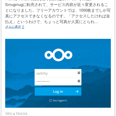
Smugmugに転売されて、サービス内容が近々変更されるこ
とになりました。フリーアカウントでは、1000枚までしか写
真にアクセスできなくなるのです。「アクセスしたければ金
払え」というわけで、ちょっと写真が人質にとられ…
Flickr
さらに表示
か
ら
の
写
真
の
一
括
ダ
ウ
ン
ロ
ー
ド
の
し
か
た
TIPS & TRICKS