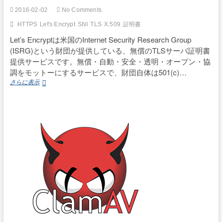
2016-02-02
No Comments
HTTPS
Let's Encrypt
SNI
TLS
X.509
証明書
Let’s Encryptは米国のInternet Security Research Group
(ISRG)という財団が提供している、無償のTLSサーバ証明書
提供サービスです。無償・自動・安全・透明・オープン・協
調をモットーにするサービスで、財団自体は501(c)…
Let’s
さらに表示
Encrypt
で
名
前
ベ
ー
ス
の
HTTPS
バ
ー
チ
ャ
ル
ホ