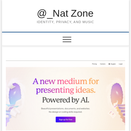
Skip
to
@_Nat Zone
content
IDENTITY, PRIVACY, AND MUSIC