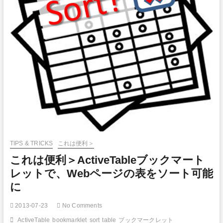
TIPS & TRICKS
これは便利＞
これは便利＞ActiveTableブックマート
レットで、Webページの表をソート可能
に
2013-07-23
No Comments
ActiveTable
bookmarklet
sort
table
ブックマークレット