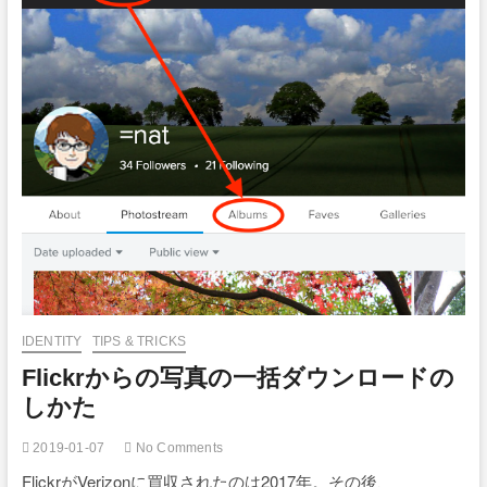
指
定
し
て
も
反
映
さ
れ
な
い？！
IDENTITY
TIPS & TRICKS
Flickrからの写真の一括ダウンロードの
しかた
2019-01-07
No Comments
FlickrがVerizonに買収されたのは2017年。その後、