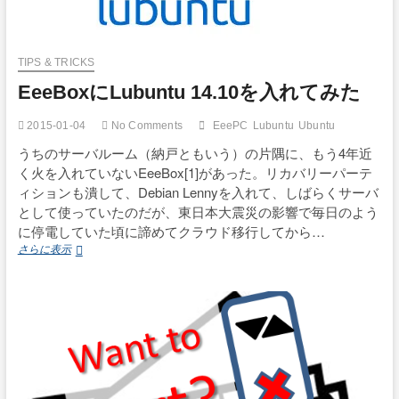
TIPS & TRICKS
EeeBoxにLubuntu 14.10を入れてみた
2015-01-04
No Comments
EeePC
Lubuntu
Ubuntu
うちのサーバルーム（納戸ともいう）の片隅に、もう4年近
く火を入れていないEeeBox[1]があった。リカバリーパーテ
ィションも潰して、Debian Lennyを入れて、しばらくサーバ
として使っていたのだが、東日本大震災の影響で毎日のよう
に停電していた頃に諦めてクラウド移行してから…
EeeBox
さらに表示
に
Lubuntu
14.10
を
入
れ
て
み
た