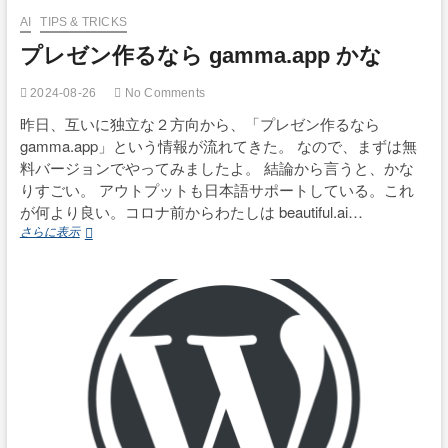
AI
TIPS & TRICKS
プレゼン作るなら gamma.app かな
2024-08-26
No Comments
昨日、互いに独立な２方向から、「プレゼン作るなら
gamma.app」という情報が流れてきた。 なので、まずは無
料バージョンでやってみましたよ。 結論から言うと、かな
りすごい。 アウトプットも日本語サポートしている。これ
が何より良い。コロナ前からわたしは beautiful.ai…
プ
さらに表示
レ
ゼ
ン
作
る
な
ら
gamma.app
か
な