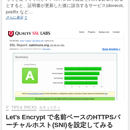
とすると、証明書が更新した後に該当するサービス(dovecot,
postfix など…
Let’s
さらに表示
Encrypt
あ
ら
た
め
certbot
で
SSL
証
明
書
イ
ン
ス
ト
ー
ル
IT
TIPS & TRICKS
セキュリティ
Let’s Encrypt で名前ベースのHTTPSバ
ーチャルホスト(SNI)を設定してみる