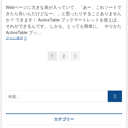
Webページに大きな表が入っていて、「あー、これソートで
きたら良いんだけどなー。」と思ったりすることありません
か？ できます！ ActiveTable ブックマートレットを使えば、
それができるんです。 しかも、とっても簡単に。 やりかた
ActiveTable ブッ…
こ
さらに表示
れ
は
便
投
固
固
次
1
2
利
定
定
の
稿
＞
ペ
ペ
ペ
ActiveTable
の
ー
ー
ー
ブ
ッ
ジ
ジ
ジ
ペ
ク
マ
ー
検
ー
索…
ジ
ト
レ
送
ッ
ト
り
カテゴリー
で、
Web