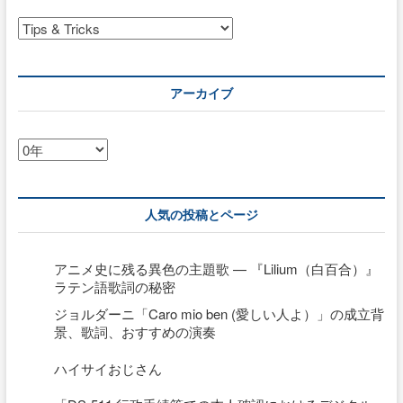
ペ
カ
ー
ジ
テ
の
ゴ
表
リ
を
アーカイブ
ー
ソ
ー
ト
ア
可
ー
能
カ
に
イ
人気の投稿とページ
ブ
アニメ史に残る異色の主題歌 — 『Lilium（白百合）』
ラテン語歌詞の秘密
ジョルダーニ「Caro mio ben (愛しい人よ）」の成立背
景、歌詞、おすすめの演奏
ハイサイおじさん