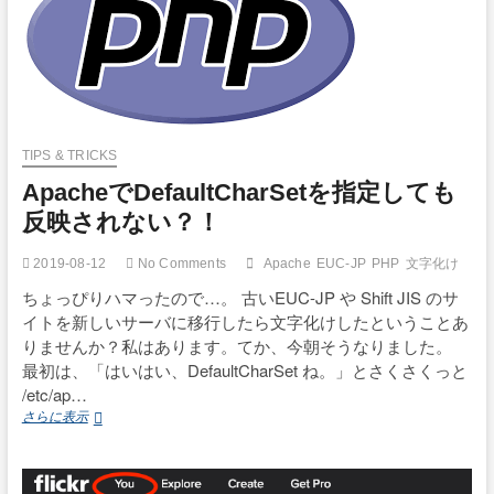
ら、
恐
怖
の
イ
ン
ス
ト
TIPS & TRICKS
ー
ApacheでDefaultCharSetを指定しても
ル
画
反映されない？！
面
に
2019-08-12
No Comments
Apache
EUC-JP
PHP
文字化け
な
っ
ちょっぴりハマったので…。 古いEUC-JP や Shift JIS のサ
て
イトを新しいサーバに移行したら文字化けしたということあ
し
りませんか？私はあります。てか、今朝そうなりました。
ま
最初は、「はいはい、DefaultCharSet ね。」とさくさくっと
っ
/etc/ap…
た
Apache
さらに表示
で
DefaultCharSet
を