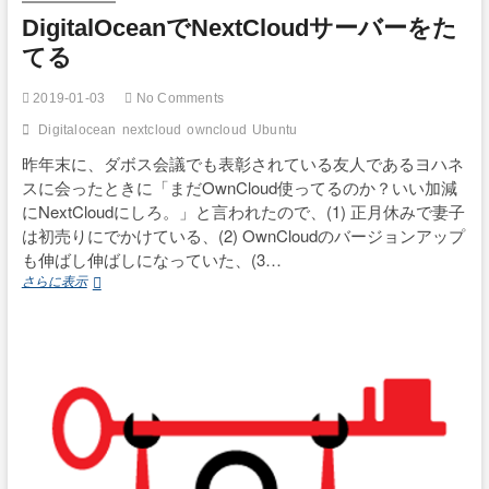
DigitalOceanでNextCloudサーバーをた
てる
2019-01-03
No Comments
Digitalocean
nextcloud
owncloud
Ubuntu
昨年末に、ダボス会議でも表彰されている友人であるヨハネ
スに会ったときに「まだOwnCloud使ってるのか？いい加減
にNextCloudにしろ。」と言われたので、(1) 正月休みで妻子
は初売りにでかけている、(2) OwnCloudのバージョンアップ
も伸ばし伸ばしになっていた、(3…
DigitalOcean
さらに表示
で
NextCloud
サ
ー
バ
ー
を
た
て
る