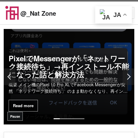
Skip to content
@_Nat Zone
JA
Open searc
Open
Featured articles
これは便利＞
PixelでMessengerが「ネットワー
ク接続待ち」→再インストール不能
になった話と解決方法
概要 メイン機のPixel 10 Pro XLでFacebook Messengerが突
然 「ネットワーク接続待ち」 のまま動かなくなり、再インス
トールしようとしたところ、 インストールすらできない とい
う状態に陥りました。 Chatgptに聞いたら、Play Services を
Read more
初期化せよ（ウォレ…
Pause