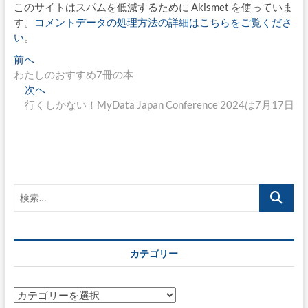
このサイトはスパムを低減するために Akismet を使っていま
す。
コメントデータの処理方法の詳細はこちらをご覧くださ
い
。
投
過
前へ
去
わたしのおすすめ7冊の本
稿
の
次
次へ
ナ
投
の
行くしかない！MyData Japan Conference 2024は7月17日
稿:
投
ビ
稿:
ゲ
ー
シ
検
索…
ョ
ン
カテゴリー
カ