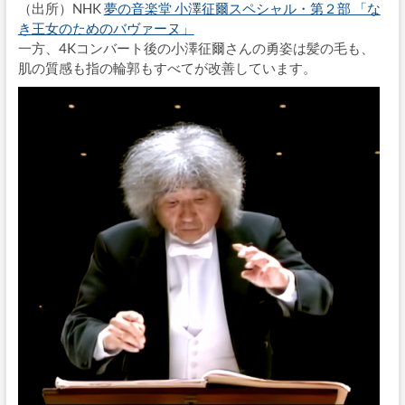
（出所）NHK
夢の音楽堂 小澤征爾スペシャル・第２部 「な
き王女のためのバヴァーヌ」
一方、4Kコンバート後の小澤征爾さんの勇姿は髪の毛も、
肌の質感も指の輪郭もすべてが改善しています。