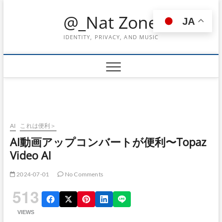
Skip
@_Nat Zone
to
JA
content
IDENTITY, PRIVACY, AND MUSIC
AI
これは便利＞
AI動画アップコンバートが便利〜Topaz
Video AI
2024-07-01
No Comments
513
VIEWS