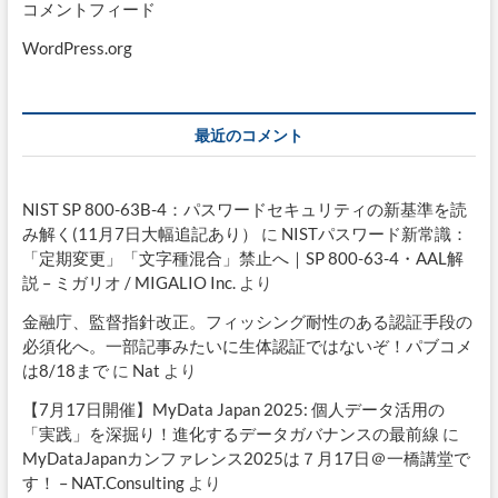
コメントフィード
WordPress.org
最近のコメント
NIST SP 800-63B-4：パスワードセキュリティの新基準を読
み解く(11月7日大幅追記あり）
に
NISTパスワード新常識：
「定期変更」「文字種混合」禁止へ｜SP 800-63-4・AAL解
説 – ミガリオ / MIGALIO Inc.
より
金融庁、監督指針改正。フィッシング耐性のある認証手段の
必須化へ。一部記事みたいに生体認証ではないぞ！パブコメ
は8/18まで
に
Nat
より
【7月17日開催】MyData Japan 2025: 個人データ活用の
「実践」を深掘り！進化するデータガバナンスの最前線
に
MyDataJapanカンファレンス2025は７月17日＠一橋講堂で
す！ – NAT.Consulting
より