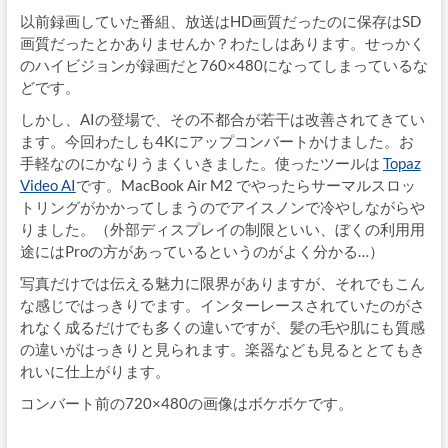
以前録画していた番組、放送はHD画質だったのに保存はSD
画質だったとかありませんか？わたしはあります。せっかく
のハイビジョンが録画だと760×480になってしまっているな
どです。
しかし、AIの登場で、その不都合が若干は改善されてきてい
ます。今回わたしも4Kにアップコンバートかけました。お
手軽なのにかなりうまくいきました。使ったツールは
Topaz
Video AI
です。MacBook Air M2 でやったらサーマルスロッ
トリングがかかってしまうのでアイスノンで冷やしながらや
りました。（外部ディスプレイの制限といい、ぼくの利用用
途にはProの方があっているというのがよく分かる…）
写真だけでは伝える魅力に限界がありますが、それでもこん
な感じではっきりでます。インターレースされていたのがさ
れなく成るだけでも多くの違いですが、髪の毛や肌にも質感
の違いがはっきりと見られます。楽器なども見るととてもき
れいに仕上がります。
コンバート前の720×480の画像はボケボケです。