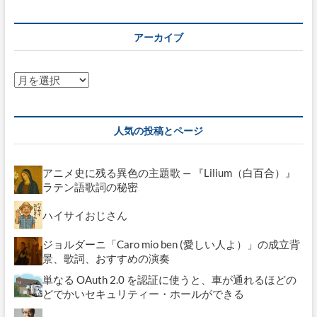
テ
ゴ
リ
アーカイブ
ー
ア
ー
カ
イ
人気の投稿とページ
ブ
アニメ史に残る異色の主題歌 — 『Lilium（白百合）』
ラテン語歌詞の秘密
ハイサイおじさん
ジョルダーニ「Caro mio ben (愛しい人よ）」の成立背
景、歌詞、おすすめの演奏
単なる OAuth 2.0 を認証に使うと、車が通れるほどの
どでかいセキュリティー・ホールができる