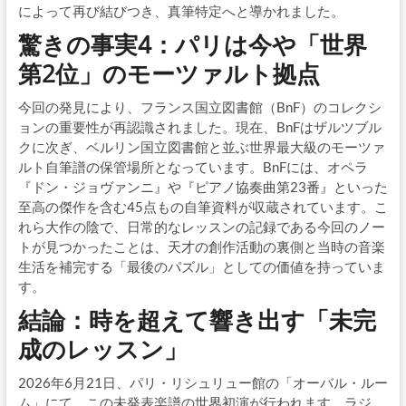
によって再び結びつき、真筆特定へと導かれました。
驚きの事実4：パリは今や「世界
第2位」のモーツァルト拠点
今回の発見により、フランス国立図書館（BnF）のコレクシ
ョンの重要性が再認識されました。現在、BnFはザルツブル
クに次ぎ、ベルリン国立図書館と並ぶ世界最大級のモーツァ
ルト自筆譜の保管場所となっています。BnFには、オペラ
『ドン・ジョヴァンニ』や『ピアノ協奏曲第23番』といった
至高の傑作を含む45点もの自筆資料が収蔵されています。こ
れら大作の陰で、日常的なレッスンの記録である今回のノー
トが見つかったことは、天才の創作活動の裏側と当時の音楽
生活を補完する「最後のパズル」としての価値を持っていま
す。
結論：時を超えて響き出す「未完
成のレッスン」
2026年6月21日、パリ・リシュリュー館の「オーバル・ルー
ム」にて、この未発表楽譜の世界初演が行われます。ラジ