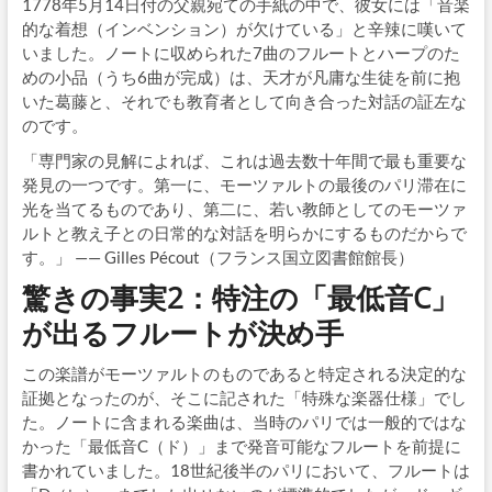
1778年5月14日付の父親宛ての手紙の中で、彼女には「音楽
的な着想（インベンション）が欠けている」と辛辣に嘆いて
いました。ノートに収められた7曲のフルートとハープのた
めの小品（うち6曲が完成）は、天才が凡庸な生徒を前に抱
いた葛藤と、それでも教育者として向き合った対話の証左な
のです。
「専門家の見解によれば、これは過去数十年間で最も重要な
発見の一つです。第一に、モーツァルトの最後のパリ滞在に
光を当てるものであり、第二に、若い教師としてのモーツァ
ルトと教え子との日常的な対話を明らかにするものだからで
す。」 —— Gilles Pécout（フランス国立図書館館長）
驚きの事実2：特注の「最低音C」
が出るフルート
が決め手
この楽譜がモーツァルトのものであると特定される決定的な
証拠となったのが、そこに記された「特殊な楽器仕様」でし
た。ノートに含まれる楽曲は、当時のパリでは一般的ではな
かった「最低音C（ド）」まで発音可能なフルートを前提に
書かれていました。18世紀後半のパリにおいて、フルートは