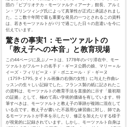
団の「ビブリオテカ・モーツァルティアーナ」館長、アルミ
ン・ブリンツィング氏によって真筆性が正式に承認されまし
た。ここ数十年間で最も重要な発見の一つとされるこの資料
は、若きモーツァルトがパリで過ごした日々の息遣いを今に
伝えています。
驚きの事実1：モーツァルトの
「教え子への本音」と教育現場
この44ページに及ぶノートは、1778年のパリ滞在中、モー
ツァルトがフルートの名手ド・ギーヌ公爵の娘、マリー＝ル
イーズ・フィリピーヌ・ド・ボニエール・ド・ギーヌ
（1759–1795, タイトル画像の右側の女性）に与えた作曲レ
ッスンの生々しい記録でした。フランス製の紙に記されたこ
の資料は、モーツァルトの教育手法を直接的に示す「最初期
の証拠」として、極めて高い学術的価値を有しています。特
筆すべきは、モーツァルトと教え子の筆跡が複雑に混在して
いる点です。教え子が書いた不器用な練習曲に対し、師であ
るモーツァルトが手本を示したり、修正を加えたりする様子
が視覚的に記録されています。しかし、モーツァルト自身は