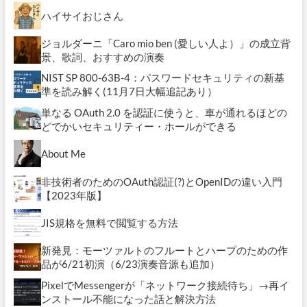
ハイサイおじさん
ジョルダーニ「Caro mio ben (愛しい人よ）」の成立背
景、歌詞、おすすめの演奏
NIST SP 800-63B-4：パスワードセキュリティの新基
準を読み解く(11月7日大幅追記あり）
単なる OAuth 2.0 を認証に使うと、車が通れるほどの
どでかいセキュリティー・ホールができる
About Me
非技術者のためのOAuth認証(?)とOpenIDの違い入門
【2023年版】
JIS規格を無料で閲覧する方法
新発見：モーツァルトのフルートとハープのための作
品が6/21初演（6/23演奏音源も追加）
PixelでMessengerが「ネットワーク接続待ち」→再イ
ンストール不能になった話と解決方法