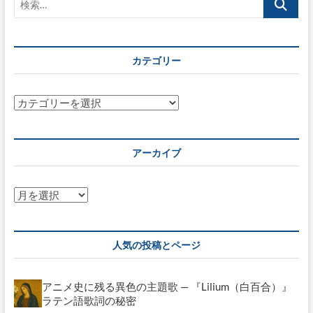
索…
カテゴリー
カ
テ
ゴ
リ
アーカイブ
ー
ア
ー
カ
イ
人気の投稿とページ
ブ
アニメ史に残る異色の主題歌 — 『Lilium（白百合）』
ラテン語歌詞の秘密