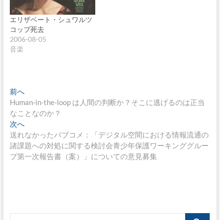
エリザベート・シュワルツ
コップ死去
2006-08-05
音楽
投
過
前へ
去
Human-in-the-loop は人間の判断か？そこに逃げるのは正当
稿
の
なことなのか？
ナ
投
次
次へ
稿:
の
送れなかったパブコメ：「デジタル空間における情報流通の
ビ
投
諸課題への対処に関する検討会青少年保護ワーキンググルー
ゲ
稿:
プ第一次報告書（案）」についての意見募集
ー
シ
ョ
ン
検