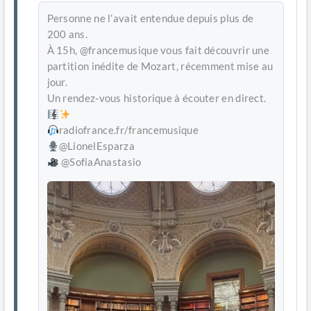
Personne ne l’avait entendue depuis plus de
200 ans.
À 15h, @francemusique vous fait découvrir une
partition inédite de Mozart, récemment mise au
jour.
Un rendez-vous historique à écouter en direct.
radiofrance.fr/francemusique
@LionelEsparza
@SofiaAnastasio