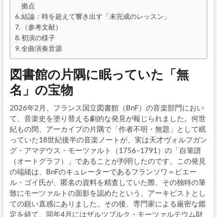
拠点
結論：時を超えて響き出す「未完成のレッスン」
（参考文献）
初演の様子
全曲演奏音源
図書館の片隅に眠っていた「無
名」の宝物
2026年2月、フランス国立図書館（BnF）の音楽部門におい
て、音楽史を塗り替える劇的な発見が報じられました。何世
紀もの間、アーカイブの片隅で「作者不明・無題」として眠
っていた18世紀後半の音楽ノートが、実は天才ヴォルフガン
グ・アマデウス・モーツァルト（1756–1791）の「自筆譜
（オートグラフ）」であることが判明したのです。この発見
の端緒は、BnFのキュレーターであるフランソワ＝ピエー
ル・ゴイ氏が、匿名の資料を精査していた際、その独特の筆
致にモーツァルトの面影を認めたという、アーキビストとし
ての鋭い直感にありました。その後、専門家による厳密な鑑
定を経て、同年4月にはザルツブルク・モーツァルテウム財