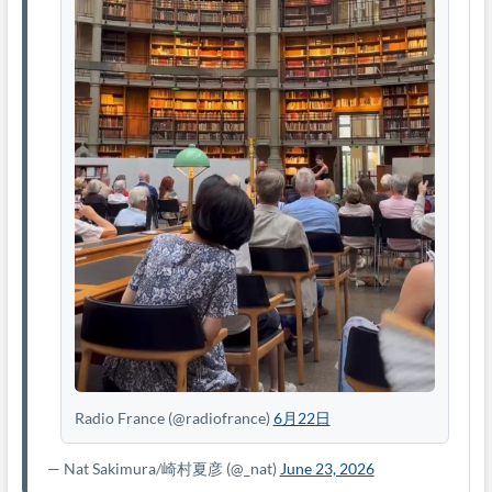
Radio France
(@radiofrance)
6月22日
— Nat Sakimura/崎村夏彦
(@_nat)
June 23, 2026