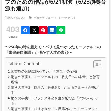
プのための作品が6/21初演（6/23演奏音
源も追加）
2026-06-20
Mozart
フルート
モーツァルト
403
VIEWS
〜250年の時を超えて：パリで見つかったモーツァルトの
「未発表自筆譜」が明かす天才の素顔〜
Table of Contents
図書館の片隅に眠っていた「無名」の宝物
驚きの事実1：モーツァルトの「教え子への本音」と教育
現場
驚きの事実2：特注の「最低音C」が出るフルートが決め
手
驚きの事実3：フランス革命を生き延びた「2つのパケッ
ト」
驚きの事実4：パリは今や「世界第2位」のモーツァルト