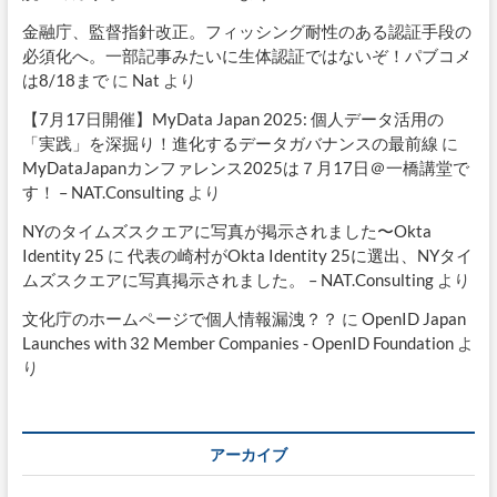
金融庁、監督指針改正。フィッシング耐性のある認証手段の
必須化へ。一部記事みたいに生体認証ではないぞ！パブコメ
は8/18まで
に
Nat
より
【7月17日開催】MyData Japan 2025: 個人データ活用の
「実践」を深掘り！進化するデータガバナンスの最前線
に
MyDataJapanカンファレンス2025は７月17日＠一橋講堂で
す！ – NAT.Consulting
より
NYのタイムズスクエアに写真が掲示されました〜Okta
Identity 25
に
代表の崎村がOkta Identity 25に選出、NYタイ
ムズスクエアに写真掲示されました。 – NAT.Consulting
より
文化庁のホームページで個人情報漏洩？？
に
OpenID Japan
Launches with 32 Member Companies - OpenID Foundation
よ
り
アーカイブ