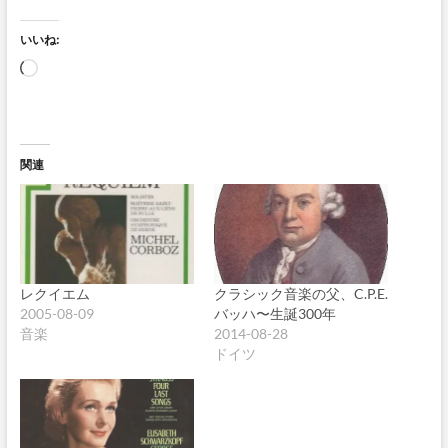
いいね:
読
み
込
み
中…
関連
レクイエム
クラシック音楽の父、C.P.E.
2005-08-09
バッハ〜生誕300年
音楽
2014-08-28
ドイツ