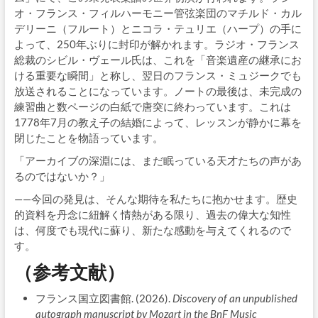
オ・フランス・フィルハーモニー管弦楽団のマチルド・カル
デリーニ（フルート）とニコラ・テュリエ（ハープ）の手に
よって、250年ぶりに封印が解かれます。ラジオ・フランス
総裁のシビル・ヴェール氏は、これを「音楽遺産の継承にお
ける重要な瞬間」と称し、翌日のフランス・ミュジークでも
放送されることになっています。ノートの最後は、未完成の
練習曲と数ページの白紙で唐突に終わっています。これは
1778年7月の教え子の結婚によって、レッスンが静かに幕を
閉じたことを物語っています。
「アーカイブの深淵には、まだ眠っている天才たちの声があ
るのではないか？」
——今回の発見は、そんな期待を私たちに抱かせます。歴史
的資料を丹念に紐解く情熱がある限り、過去の偉大な知性
は、何度でも現代に蘇り、新たな感動を与えてくれるので
す。
（参考文献）
フランス国立図書館. (2026).
Discovery of an unpublished
autograph manuscript by Mozart in the BnF Music