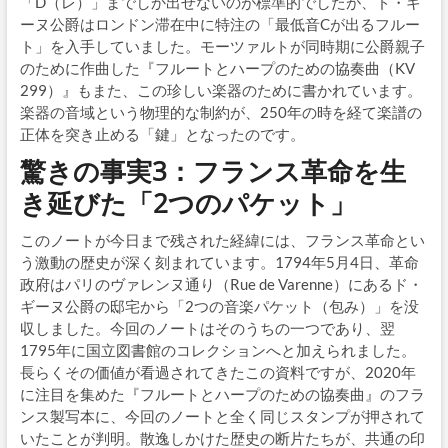
「D（レ）」までしか出せないのが標準的でしたが、ド・ギ
ーヌ公爵はロンドン滞在中に特注の「最低音Cが出るフルー
ト」を入手していました。モーツァルトが同時期に公爵親子
のために作曲した『フルートとハープのための協奏曲（KV
299）』もまた、この珍しい楽器のために書かれています。
楽器の音域という物理的な制約が、250年の時を経て楽譜の
正体を突き止める「鍵」となったのです。
驚きの事実3：フランス革命を生
き延びた「2つのパケット」
このノートが今日まで残された経緯には、フランス革命とい
う激動の歴史が深く刻まれています。1794年5月4日、革命
政府はパリのヴァレンヌ通り（Rue de Varenne）にあるド・
ギーヌ公爵の邸宅から「2つの音楽パケット（包み）」を没
収しました。今回のノートはそのうちの一つであり、翌
1795年に国立図書館のコレクションへと加えられました。
長らくその価値が看過されてきたこの資料ですが、2020年
に注目を集めた『フルートとハープのための協奏曲』のフラ
ンス製写本に、今回のノートと全く同じスタンプが押されて
いたことが判明。散逸しかけた歴史の断片たちが、共通の印