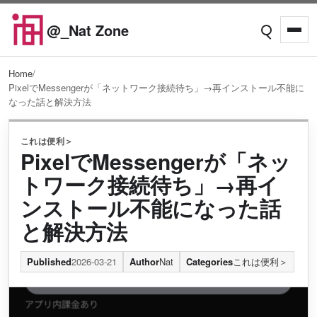
Skip to content
@_Nat Zone
Open searc
Open
Home
/
PixelでMessengerが「ネットワーク接続待ち」→再インストール不能に
なった話と解決方法
これは便利＞
PixelでMessengerが「ネッ
トワーク接続待ち」→再イ
ンストール不能になった話
と解決方法
Published
2026-03-21
Author
Nat
Categories
これは便利＞