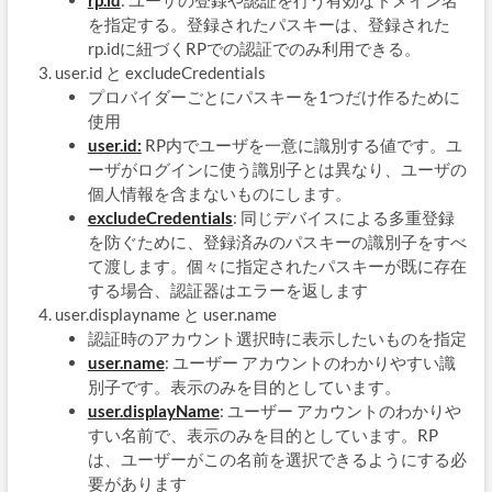
を指定する。登録されたパスキーは、登録された
rp.idに紐づくRPでの認証でのみ利用できる。
user.id と excludeCredentials
プロバイダーごとにパスキーを1つだけ作るために
使用
user.id:
RP内でユーザを一意に識別する値です。ユ
ーザがログインに使う識別子とは異なり、ユーザの
個人情報を含まないものにします。
excludeCredentials
: 同じデバイスによる多重登録
を防ぐために、登録済みのパスキーの識別子をすべ
て渡します。個々に指定されたパスキーが既に存在
する場合、認証器はエラーを返します
user.displayname と user.name
認証時のアカウント選択時に表示したいものを指定
user.name
: ユーザー アカウントのわかりやすい識
別子です。表示のみを目的としています。
user.displayName
: ユーザー アカウントのわかりや
すい名前で、表示のみを目的としています。RP
は、ユーザーがこの名前を選択できるようにする必
要があります