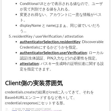
Conditional UIとかで表示される値なので、ユーザ
が見て判別できる値を入れる。
変更され得ない、アカウントに一意な情報がベス
ト。
displayName と nameはまぁ、同じ値でいいだろ
う…
residentKey / userVerification / attestation
authenticatorSelection.residentKey
: Discoverable
Credentialsにするかどうかを指定。
authenticatorSelection.userVerification
: ローカル
認証(生体認証、PIN入力など)の必要性を指定。
attestation
: パスキー生成時の証明伝達に関する設
定を指定できます。
Client側の実装雰囲気
credentials.createの結果がcredに入ってきて、それを
Base64URLエンコードするなど色々して、
credential.responseにセットする形。