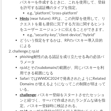
パスキーを作成するときに、これを使用して、登録
を許可する認証機のタイプを指定。
e.g., “platform”, “cross-platform”
Hints
(near future): RPは、この列挙を使用して、リ
クエストを最も適切に完了する方法に関するヒント
をユーザー エージェントに伝えることができます。
e.g., “security-key”, “client-device”, “hybrid”
どういう指定をするかは、RPのパスキー導入目的
による
challengeとrp.id
phishing耐性のある認証を成り立たせる為の必須パ
ラメータ
rp.idとそのsubdomainの範囲が、同じパスキーを利
用できる範囲になる
Safari ではWWDC2024で発表されたようにRelated
Domains が使えるようになってこの制限が弱まって
いる。
challenge
: パスキー登録をスタートさせたセッショ
ンと紐づく、サーバで作成されたランダムな値を指
定。パスキー登録時に検証される。
rp.id
: ユーザの登録や認証を行う有効なドメイン名