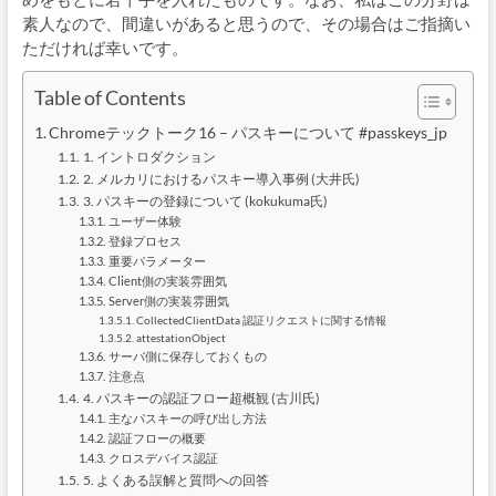
素人なので、間違いがあると思うので、その場合はご指摘い
ただければ幸いです。
Table of Contents
Chromeテックトーク16 – パスキーについて #passkeys_jp
1. イントロダクション
2. メルカリにおけるパスキー導入事例 (大井氏)
3. パスキーの登録について (kokukuma氏)
ユーザー体験
登録プロセス
重要パラメーター
Client側の実装雰囲気
Server側の実装雰囲気
CollectedClientData 認証リクエストに関する情報
attestationObject
サーバ側に保存しておくもの
注意点
4. パスキーの認証フロー超概観 (古川氏)
主なパスキーの呼び出し方法
認証フローの概要
クロスデバイス認証
5. よくある誤解と質問への回答