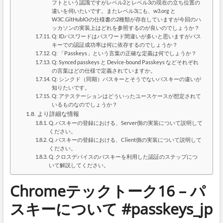
フトという認識ですがレベル2とレベル3の現在の立ち位置の
違いを伺いたいです。またレベル3にも、w3.org と
W3C.GitHubIOの仕様書の2種類が存在していますが今回のハ
ッカソンの実装上はどれを参照するのが良いのでしょうか？
Q: IDパスワードはパスワード間違いが多いと思いますがパス
キーでの認証成功率は何に依存するのでしょうか？
Q: 「Passkeys」という言葉の正確な定義は何でしょうか？
Q: Synced passkeys と Device-bound Passkeys などそれぞれ
の言葉はどの仕様で定義されていますか。
Q: シンクド（同期）パスキーとそうでないパスキーの違いが
知りたいです。
Q: アテステーションはどういったユースケースが想定されて
いるものなのでしょうか？
より詳細な情報
Q. パスキーの登録における、Server側の実装について説明して
ください。
Q. パスキーの登録における、Client側の実装について説明して
ください。
Q. クロスデバイスのパスキーを利用した認証のステップにつ
いて解説してください。
Chromeテックトーク16 – パ
スキーについて #passkeys_jp