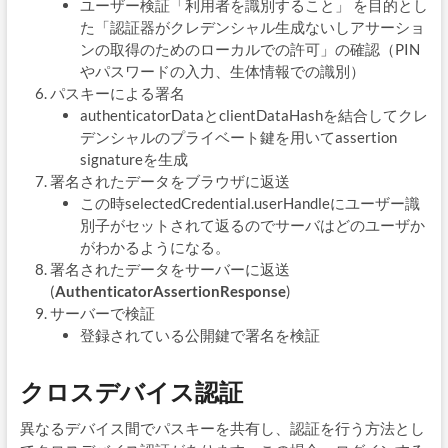
ユーザー検証「利用者を識別すること」 を目的とし
た「認証器がクレデンシャル生成ないしアサーショ
ンの取得のためのローカルでの許可」の確認（PIN
やパスワードの入力、生体情報での識別）
パスキーによる署名
authenticatorDataとclientDataHashを結合してクレ
デンシャルのプライベート鍵を用いてassertion
signatureを生成
署名されたデータをブラウザに返送
この時selectedCredential.userHandleにユーザー識
別子がセットされて返るのでサーバはどのユーザか
がわかるようになる。
署名されたデータをサーバーに返送
(
AuthenticatorAssertionResponse
)
サーバーで検証
登録されている公開鍵で署名を検証
クロスデバイス認証
異なるデバイス間でパスキーを共有し、認証を行う方法とし