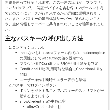
開鍵を使って検証されます。この一連の流れが、ブラウザ、
JavaScriptアプリ、認証デバイスを含む各コンポーネント間
でどのようにデータが行き来するかが詳細に説明されまし
た。また、パスキーの鍵自体はサーバーに送られないこと
や、生体情報もサーバーに共有されないことが強調されまし
た。
主なパスキーの呼び出し方法
コンディショナルUI
inputないしtextareaフォーム内での、autocomplete
の属性としてwebauthnの値を設定する
ブラウザ側でConditional UIが利用可能かを判定
Conditional UIが利用可能な場合にConditional UIを
発動
ユーザー操作中断時のエラー表示も準備
パスキーでログインボタン
ボタンを押下することでパスキーのスクリプトが発
動するようにする
allowCredentialsの中身は空
allowCredentials = [];