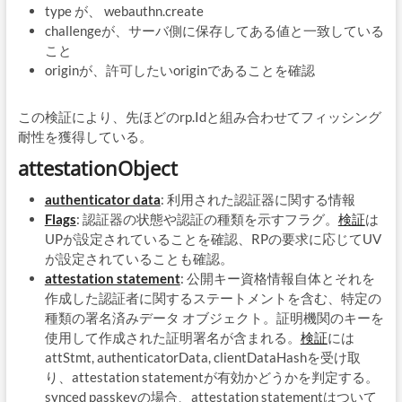
type が、 webauthn.create
challengeが、サーバ側に保存してある値と一致している
こと
originが、許可したいoriginであることを確認
この検証により、先ほどのrp.Idと組み合わせてフィッシング
耐性を獲得している。
attestationObject
authenticator data
: 利用された認証器に関する情報
Flags
: 認証器の状態や認証の種類を示すフラグ。
検証
は
UPが設定されていることを確認、RPの要求に応じてUV
が設定されていることも確認。
attestation statement
: 公開キー資格情報自体とそれを
作成した認証者に関するステートメントを含む、特定の
種類の署名済みデータ オブジェクト。証明機関のキーを
使用して作成された証明署名が含まれる。
検証
には
attStmt, authenticatorData, clientDataHashを受け取
り、attestation statementが有効かどうかを判定する。
synced passkeyの場合、attestation statementはついて