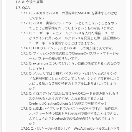
6. 今後の展望
Q&A
Q. メルカリでパスキーの登録時にSMS OTPを要求するのはな
ぜですか？
Q: パスキー実装のアンチパターンとしてこういうことをやっ
てしまうと脆弱性を作ってしまうというものがありますか。
Q: ユーザーネームにメールアドレスを入れた場合、ユーザー
がログインに用いるメールアドレスを変更した際、認証機側の
ユーザーネームを更新することはできますか。
Q: FIDOクレデンシャルとパスキーって何が違うんですか。
Q: フィッシング耐性の観点でChromeのパスワードマネージャ
ーとパスキーの差が知りたいです。
Q: extensionsについてどれくらい自由に指定できるものなので
しょうか？
Q: メルカリでは当初デバイスバウンドだけだったのがシンク
ドも利用可能にしたとのことでしたが、シンクド共有をしたこ
とによる新たな普段や特有のトラブルはありましたでしょう
か？
Q. クロスデバイス認証は背後からQRコードを読み取られるリ
スクがあると思うのですが、これを禁止することは
CredentialCreationOptionsなどの指定で可能ですか？
Q: caBLE, ハイブリッドでのパスキーの利用ですが、操作端末
とパスキーを持つ端末をそれぞれ別で操作することはできない
んでしょうか？Bluetoothでの接続が必須となるのでしょう
か？
Q: パスキーの仕様書として、WebAuthnのレベル3はまだドラ