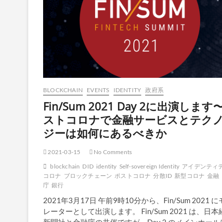
BLOCKCHAIN
EVENTS
IDENTITY
政府系
Fin/Sum 2021 Day 2に出演します
ストコロナで金融サービスとテク
ジーは如何にあるべきか
2021-03-15
No Comments
blockchain
DID
identity
Self-sovereign Identity
アイデンティ
コロナ
ブロックチェーン
ポストコロナ
分散ID
新型コロナ
金融
庁
銀行
2021年3月17日 午前9時10分から、Fin/Sum 2021 
レーターとして出演します。 Fin/Sum 2021 は、日本
新聞社と金融庁の共催ですが、Day 2 のメインホール