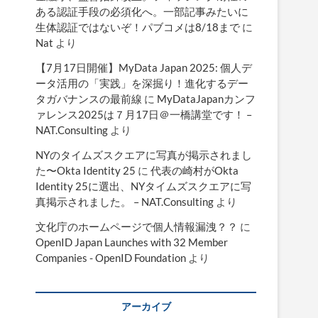
ある認証手段の必須化へ。一部記事みたいに
生体認証ではないぞ！パブコメは8/18まで
に
Nat
より
【7月17日開催】MyData Japan 2025: 個人デ
ータ活用の「実践」を深掘り！進化するデー
タガバナンスの最前線
に
MyDataJapanカンフ
ァレンス2025は７月17日＠一橋講堂です！ –
NAT.Consulting
より
NYのタイムズスクエアに写真が掲示されまし
た〜Okta Identity 25
に
代表の崎村がOkta
Identity 25に選出、NYタイムズスクエアに写
真掲示されました。 – NAT.Consulting
より
文化庁のホームページで個人情報漏洩？？
に
OpenID Japan Launches with 32 Member
Companies - OpenID Foundation
より
アーカイブ