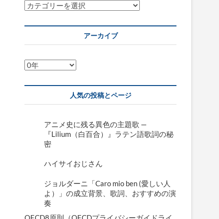
カ
テ
ゴ
アーカイブ
リ
ー
ア
ー
カ
人気の投稿とページ
イ
ブ
アニメ史に残る異色の主題歌 —
『Lilium（白百合）』ラテン語歌詞の秘
密
ハイサイおじさん
ジョルダーニ「Caro mio ben (愛しい人
よ）」の成立背景、歌詞、おすすめの演
奏
OECD8原則（OECDプライバシーガイドライ