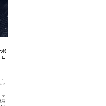
〜ポ
ノロ
ティ
金融
にモデ
経済
は金