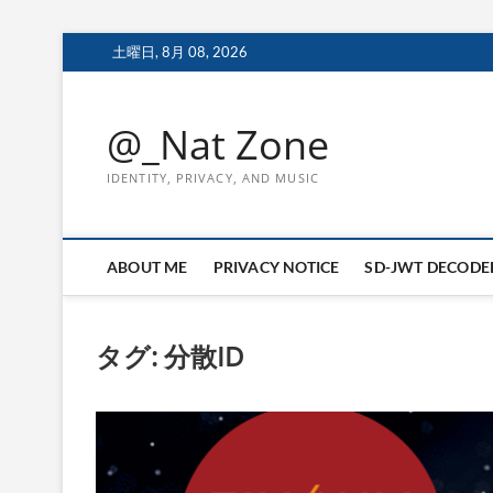
Skip
土曜日, 8月 08, 2026
to
content
@_Nat Zone
IDENTITY, PRIVACY, AND MUSIC
ABOUT ME
PRIVACY NOTICE
SD-JWT DECODE
タグ:
分散ID