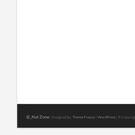
@_Nat Zone
| Designed by:
Theme Freesia
|
WordPress
| © Copyrigh