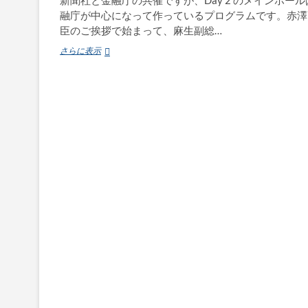
融庁が中心になって作っているプログラムです。赤澤
臣のご挨拶で始まって、麻生副総…
Fin/Sum
さらに表示
2021
Day
2
に
出
演
し
ま
す〜
ポ
ス
ト
コ
ロ
ナ
で
金
融
サ
ー