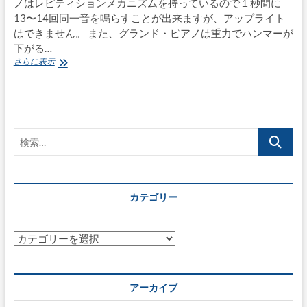
ノはレピティションメカニズムを持っているので１秒間に
13〜14回同一音を鳴らすことが出来ますが、アップライト
はできません。 また、グランド・ピアノは重力でハンマーが
下がる…
「グ
さらに表示
ラ
ン
フ
ィ
ー
検
ル」〜
ア
索…
ッ
プ
ラ
カテゴリー
イ
ト
ピ
ア
カ
ノ
テ
で
ゴ
グ
リ
ラ
アーカイブ
ン
ー