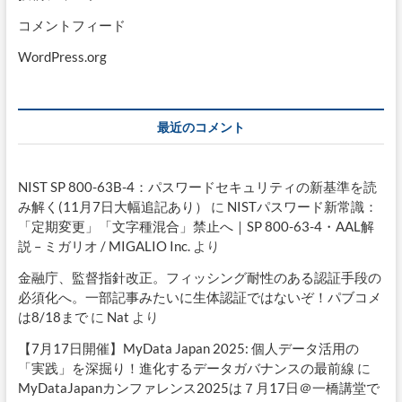
コメントフィード
WordPress.org
最近のコメント
NIST SP 800-63B-4：パスワードセキュリティの新基準を読
み解く(11月7日大幅追記あり）
に
NISTパスワード新常識：
「定期変更」「文字種混合」禁止へ｜SP 800-63-4・AAL解
説 – ミガリオ / MIGALIO Inc.
より
金融庁、監督指針改正。フィッシング耐性のある認証手段の
必須化へ。一部記事みたいに生体認証ではないぞ！パブコメ
は8/18まで
に
Nat
より
【7月17日開催】MyData Japan 2025: 個人データ活用の
「実践」を深掘り！進化するデータガバナンスの最前線
に
MyDataJapanカンファレンス2025は７月17日＠一橋講堂で