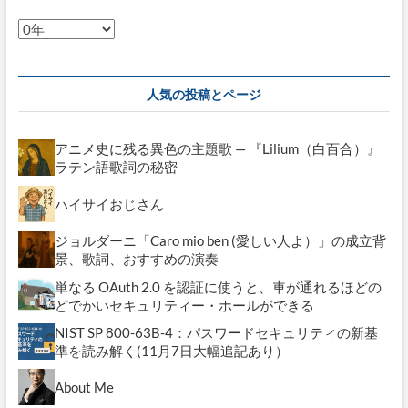
ド
み
ア
た
ー
い
な
カ
音
イ
人気の投稿とページ
を
ブ
出
す
アニメ史に残る異色の主題歌 — 『Lilium（白百合）』
た
め
ラテン語歌詞の秘密
の
メ
ハイサイおじさん
カ
ニ
ジョルダーニ「Caro mio ben (愛しい人よ）」の成立背
ズ
景、歌詞、おすすめの演奏
ム
単なる OAuth 2.0 を認証に使うと、車が通れるほどの
どでかいセキュリティー・ホールができる
NIST SP 800-63B-4：パスワードセキュリティの新基
準を読み解く(11月7日大幅追記あり）
About Me