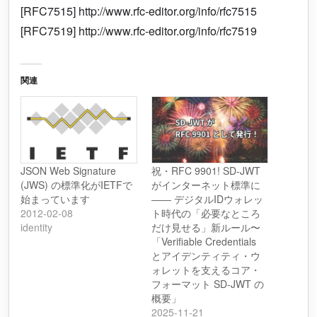
[RFC7515] http://www.rfc-editor.org/info/rfc7515
[RFC7519] http://www.rfc-editor.org/info/rfc7519
関連
JSON Web Signature
祝・RFC 9901! SD-JWT
(JWS) の標準化がIETFで
がインターネット標準に
始まっています
―― デジタルIDウォレッ
2012-02-08
ト時代の「必要なところ
identity
だけ見せる」新ルール〜
「Verifiable Credentials
とアイデンティティ・ウ
ォレットを支えるコア・
フォーマット SD-JWT の
概要」
2025-11-21