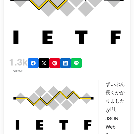
1.3k
VIEWS
ずいぶん
長くかか
りました
[1]
が
、
JSON
Web