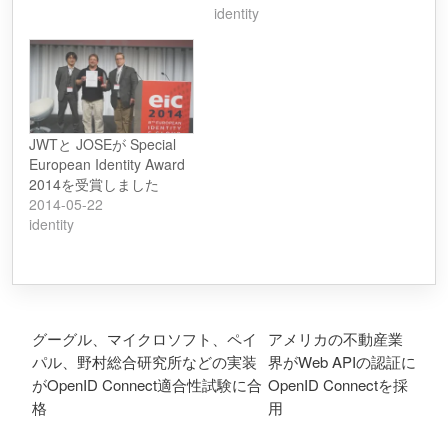
identity
JWTと JOSEが Special
European Identity Award
2014を受賞しました
2014-05-22
identity
投稿ナビゲーション
グーグル、マイクロソフト、ペイ
アメリカの不動産業
パル、野村総合研究所などの実装
界がWeb APIの認証に
がOpenID Connect適合性試験に合
OpenID Connectを採
格
用