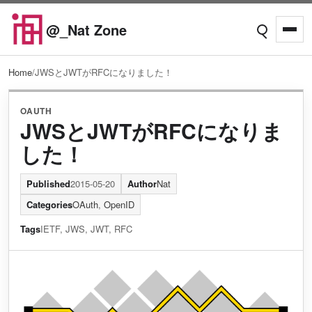
Skip to content
@_Nat Zone
Open searc
Open
Home
/
JWSとJWTがRFCになりました！
OAUTH
JWSとJWTがRFCになりま
した！
Published
2015-05-20
Author
Nat
Categories
OAuth
,
OpenID
Tags
IETF
,
JWS
,
JWT
,
RFC