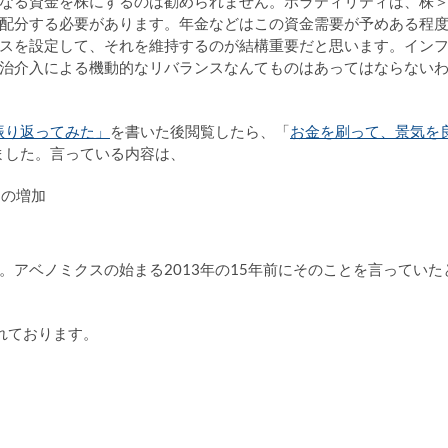
なる資金を株にするのは勧められません。ボラティリティは、株
配分する必要があります。年金などはこの資金需要が予めある程
スを設定して、それを維持するのが結構重要だと思います。イン
治介入による機動的なリバランスなんてものはあってはならない
振り返ってみた」
を書いた後閲覧したら、「
お金を刷って、景気を
ました。言っている内容は、
ーの増加
アベノミクスの始まる2013年の15年前にそのことを言っていた
れております。