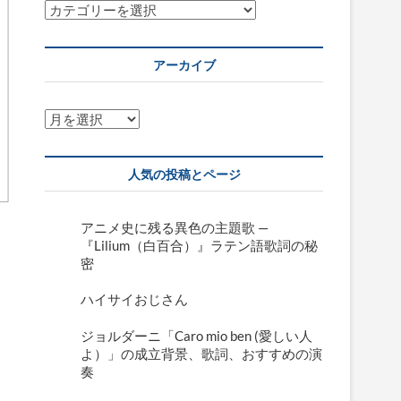
カ
テ
ゴ
アーカイブ
リ
ー
ア
ー
カ
人気の投稿とページ
イ
ブ
アニメ史に残る異色の主題歌 —
『Lilium（白百合）』ラテン語歌詞の秘
密
ハイサイおじさん
ジョルダーニ「Caro mio ben (愛しい人
よ）」の成立背景、歌詞、おすすめの演
奏