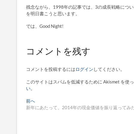
残念ながら、1998年の記事では、3の成長戦略に
を明日書こうと思います。
では、Good Night!
コメントを残す
コメントを投稿するには
ログイン
してください。
このサイトはスパムを低減するために Akismet を使
い
。
投
過
前へ
去
新年にあたって、2014年の現金価値を振り返ってみ
稿
の
ナ
投
稿:
ビ