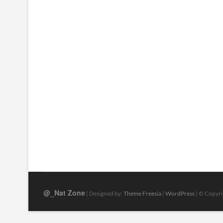
ゲ
ー
シ
ョ
ン
@_Nat Zone
| Designed by:
Theme Freesia
|
WordPress
| © Copyrig