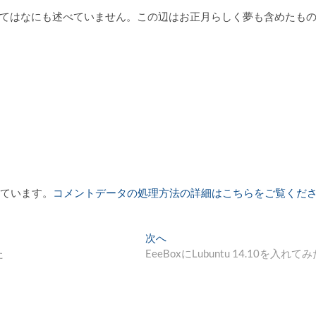
ついてはなにも述べていません。この辺はお正月らしく夢も含めたも
っています。
コメントデータの処理方法の詳細はこちらをご覧くだ
次
次へ
の
た
EeeBoxにLubuntu 14.10を入れて
投
稿: