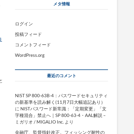
＞
メタ情報
度
フ
わ
ログイン
投稿フィード
良
コメントフィード
WordPress.org
最近のコメント
と
NIST SP 800-63B-4：パスワードセキュリティ
の新基準を読み解く(11月7日大幅追記あり）
に
NISTパスワード新常識：「定期変更」「文
字種混合」禁止へ｜SP 800-63-4・AAL解説 –
ミガリオ / MIGALIO Inc.
より
金融庁、監督指針改正。フィッシング耐性の