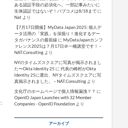
ある認証手段の必須化へ。一部記事みたいに
の
生体認証ではないぞ！パブコメは8/18まで
に
Nat
より
【7月17日開催】MyData Japan 2025: 個人デ
ータ活用の「実践」を深掘り！進化するデー
タガバナンスの最前線
に
MyDataJapanカンフ
ァレンス2025は７月17日＠一橋講堂です！ –
NAT.Consulting
より
NYのタイムズスクエアに写真が掲示されまし
た〜Okta Identity 25
に
代表の崎村がOkta
Identity 25に選出、NYタイムズスクエアに写
さ
真掲示されました。 – NAT.Consulting
より
文化庁のホームページで個人情報漏洩？？
に
OpenID Japan Launches with 32 Member
みた
Companies - OpenID Foundation
より
アーカイブ