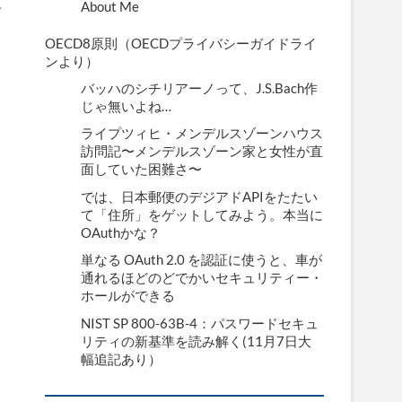
About Me
デ
OECD8原則（OECDプライバシーガイドライ
ンより）
バッハのシチリアーノって、J.S.Bach作
じゃ無いよね…
ライプツィヒ・メンデルスゾーンハウス
訪問記〜メンデルスゾーン家と女性が直
面していた困難さ〜
では、日本郵便のデジアドAPIをたたい
て「住所」をゲットしてみよう。本当に
OAuthかな？
単なる OAuth 2.0 を認証に使うと、車が
通れるほどのどでかいセキュリティー・
ホールができる
NIST SP 800-63B-4：パスワードセキュ
リティの新基準を読み解く(11月7日大
幅追記あり）
う