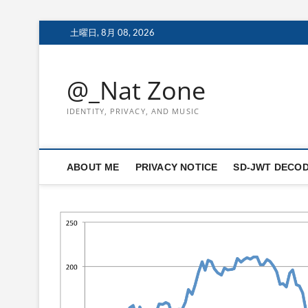
Skip
土曜日, 8月 08, 2026
to
content
@_Nat Zone
IDENTITY, PRIVACY, AND MUSIC
ABOUT ME
PRIVACY NOTICE
SD-JWT DECO