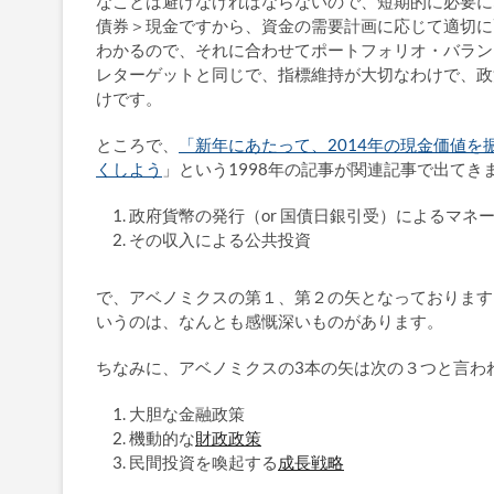
なことは避けなければならないので、短期的に必要に
債券＞現金ですから、資金の需要計画に応じて適切に
わかるので、それに合わせてポートフォリオ・バラン
レターゲットと同じで、指標維持が大切なわけで、政
けです。
ところで、
「新年にあたって、2014年の現金価値を
くしよう
」という1998年の記事が関連記事で出てき
政府貨幣の発行（or 国債日銀引受）によるマネ
その収入による公共投資
で、アベノミクスの第１、第２の矢となっております。
いうのは、なんとも感慨深いものがあります。
ちなみに、アベノミクスの3本の矢は次の３つと言わ
大胆な金融政策
機動的な
財政政策
民間投資を喚起する
成長戦略