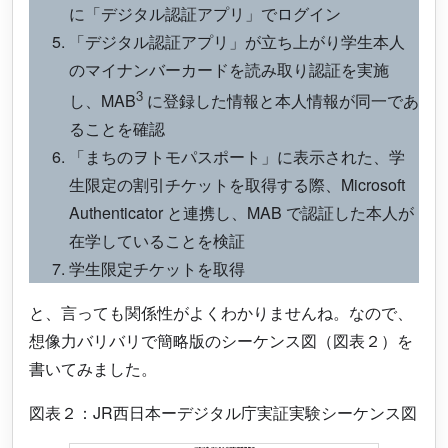
に「デジタル認証アプリ」でログイン
「デジタル認証アプリ」が立ち上がり学生本人
のマイナンバーカードを読み取り認証を実施
3
し、MAB
に登録した情報と本人情報が同一であ
ることを確認
「まちのヲトモパスポート」に表示された、学
生限定の割引チケットを取得する際、Microsoft
Authenticator と連携し、MAB で認証した本人が
在学していることを検証
学生限定チケットを取得
と、言っても関係性がよくわかりませんね。なので、
想像力バリバリで簡略版のシーケンス図（図表２）を
書いてみました。
図表２：JR西日本ーデジタル庁実証実験シーケンス図