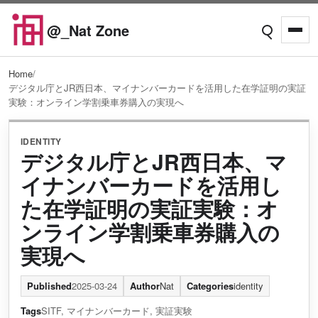
Skip to content
@_Nat Zone
Open searc
Open
Home
/
デジタル庁とJR西日本、マイナンバーカードを活用した在学証明の実証
実験：オンライン学割乗車券購入の実現へ
IDENTITY
デジタル庁とJR西日本、マ
イナンバーカードを活用し
た在学証明の実証実験：オ
ンライン学割乗車券購入の
実現へ
Published
2025-03-24
Author
Nat
Categories
identity
Tags
SITF
,
マイナンバーカード
,
実証実験