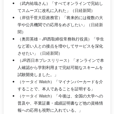
（武内祐哉さん）「すべてオンラインで完結し
てスムーズに改札に入れた」（
日経新聞
）
（岸信千世大臣政務官）「将来的には複数の大
学や公共機関での応用をめざしたい」（
日経新
聞
）
（奥田英雄・JR西取締役常務執行役員）「学生
など若い人との接点を増やしてサービスを深化
させたい」（
日経新聞
）
（
JR西日本プレスリリース
）「オンラインで本
人確認から学割利用まで完結可能なスキームを
試験開発しました。」
（
ケータイ Watch
）「マイナンバーカードを介
することで、本人であることを証明する」
（
ケータイ Watch
）「今後は、全国の大学への
普及や、卒業証書・成績証明書など他の資格情
報への応用も視野に入れている。」