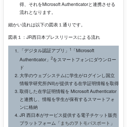
得、それをMicrosoft Authenticatorと連携させる
流れとなります。
細かい流れは以下の図表１通りです。
図表１：JR西日本プレスリリースによる流れ
1
「デジタル認証アプリ」
「Microsoft
2
Authenticator」
をスマートフォンにダウンロー
ド
大学のウェブシステムに学生がログインし国立
情報学研究所(NII)が提供する在学証明情報を取得
取得した在学証明情報を Microsoft Authenticator
と連携し、情報を学生が保有するスマートフォ
ンに格納
JR 西日本がサービス提供する電子チケット販売
プラットフォーム「
まちのヲトモパスポート
」