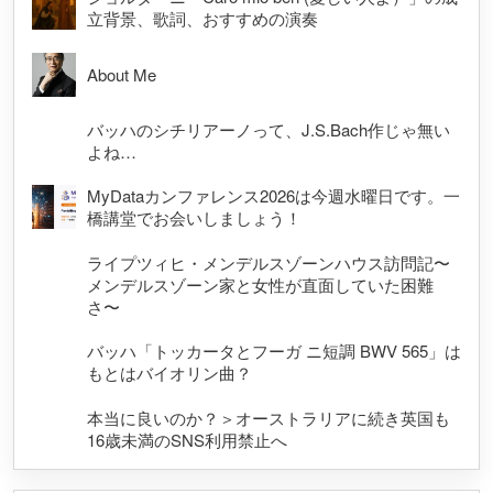
立背景、歌詞、おすすめの演奏
About Me
バッハのシチリアーノって、J.S.Bach作じゃ無い
よね…
MyDataカンファレンス2026は今週水曜日です。一
橋講堂でお会いしましょう！
ライプツィヒ・メンデルスゾーンハウス訪問記〜
メンデルスゾーン家と女性が直面していた困難
さ〜
バッハ「トッカータとフーガ ニ短調 BWV 565」は
もとはバイオリン曲？
本当に良いのか？＞オーストラリアに続き英国も
16歳未満のSNS利用禁止へ