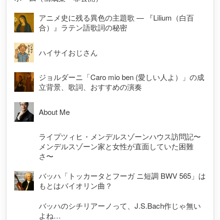
アニメ史に残る異色の主題歌 — 『Lilium（白百
合）』ラテン語歌詞の秘密
ハイサイおじさん
ジョルダーニ「Caro mio ben (愛しい人よ）」の成
立背景、歌詞、おすすめの演奏
About Me
ライプツィヒ・メンデルスゾーンハウス訪問記〜
メンデルスゾーン家と女性が直面していた困難
さ〜
バッハ「トッカータとフーガ ニ短調 BWV 565」は
もとはバイオリン曲？
バッハのシチリアーノって、J.S.Bach作じゃ無い
よね…