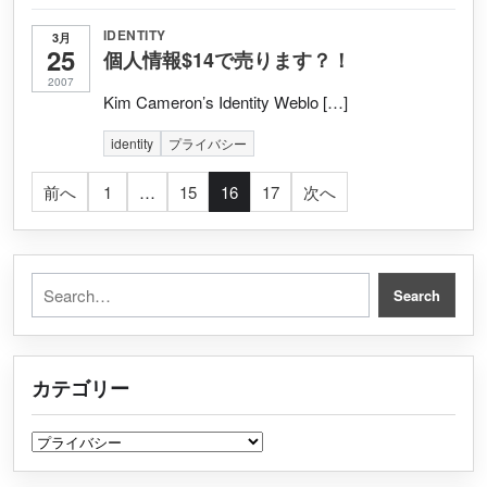
IDENTITY
3月
25
個人情報$14で売ります？！
2007
Kim Cameron’s Identity Weblo […]
identity
プライバシー
投稿のページ送り
前へ
1
…
15
16
17
次へ
Search for:
Search
カテゴリー
カテゴリー