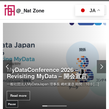
Skip to content
@_Nat Zone
JA
Open searc
Open
Featured articles
IDENTITY
MyDataConference 2026 –
Revisiting MyData – 開会宣言
一般社団法人MyDataJapan 理事長 﨑村夏彦 時間：10:0 […]
Read more
Pause