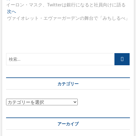
去
イーロン・マスク、Twitterは銀行になると社員向けに語る
稿
の
次
次へ
ナ
投
の
ヴァイオレット・エヴァーガーデンの舞台で「みちしるべ」
稿:
投
ビ
稿:
ゲ
ー
シ
検
索…
ョ
ン
カテゴリー
カ
テ
ゴ
リ
アーカイブ
ー