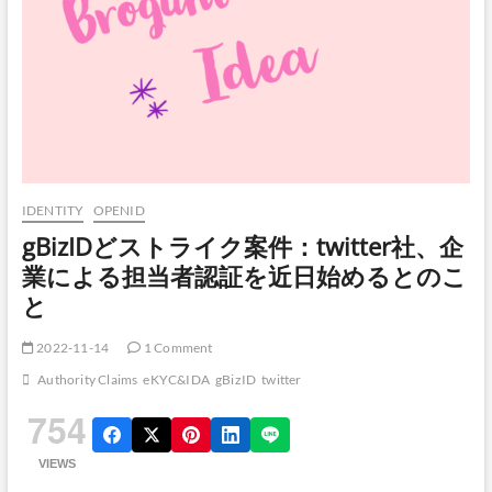
IDENTITY
OPENID
gBizIDどストライク案件：twitter社、企
業による担当者認証を近日始めるとのこ
と
2022-11-14
1 Comment
Authority Claims
eKYC&IDA
gBizID
twitter
754
VIEWS