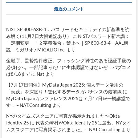
最近のコメント
NIST SP 800-63B-4：パスワードセキュリティの新基準を読
み解く(11月7日大幅追記あり）
に
NISTパスワード新常識：
「定期変更」「文字種混合」禁止へ｜SP 800-63-4・AAL解
説 – ミガリオ / MIGALIO Inc.
より
金融庁、監督指針改正。フィッシング耐性のある認証手段の
必須化へ。一部記事みたいに生体認証ではないぞ！パブコメ
は8/18まで
に
Nat
より
【7月17日開催】MyData Japan 2025: 個人データ活用の
「実践」を深掘り！進化するデータガバナンスの最前線
に
MyDataJapanカンファレンス2025は７月17日＠一橋講堂で
す！ – NAT.Consulting
より
NYのタイムズスクエアに写真が掲示されました〜Okta
Identity 25
に
代表の崎村がOkta Identity 25に選出、NYタイ
ムズスクエアに写真掲示されました。 – NAT.Consulting
より