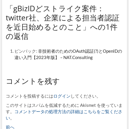
「gBizIDどストライク案件：
twitter社、企業による担当者認証
を近日始めるとのこと」への1件
の返信
ピンバック:
非技術者のためのOAuth認証(?)とOpenIDの
違い入門【2023年版】 – NAT.Consulting
コメントを残す
コメントを投稿するには
ログイン
してください。
このサイトはスパムを低減するために Akismet を使っていま
す。
コメントデータの処理方法の詳細はこちらをご覧くださ
い
。
投
過
前へ