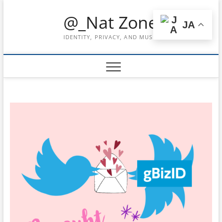
Skip
@_Nat Zone
to
JA
content
IDENTITY, PRIVACY, AND MUSIC