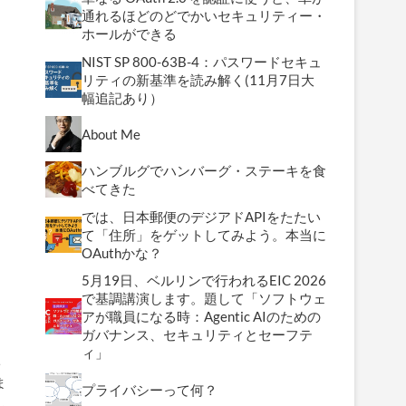
通れるほどのどでかいセキュリティー・
ホールができる
NIST SP 800-63B-4：パスワードセキュ
リティの新基準を読み解く(11月7日大
幅追記あり）
About Me
ハンブルグでハンバーグ・ステーキを食
べてきた
では、日本郵便のデジアドAPIをたたい
て「住所」をゲットしてみよう。本当に
OAuthかな？
5月19日、ベルリンで行われるEIC 2026
で基調講演します。題して「ソフトウェ
アが職員になる時：Agentic AIのための
ガバナンス、セキュリティとセーフテ
ィ」
ト
ま
プライバシーって何？
し