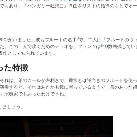
でもあり、『ハンガリー狂詩曲』６曲をリストの指導のもとでオ
3
900)がいました。彼もフルートの名手
で、二人は「フルートのヴ
4
た。この二人で吹くためのデュオを、フランツは
10数曲残してい
代表作として知られています。
った特徴
それは、弟のカールが左利きで、通常とは逆向きのフルートを使
演奏すると、それはあたかも鏡に写っているようで、息のあった
」演奏家でもあったわけですね。
介しましょう。