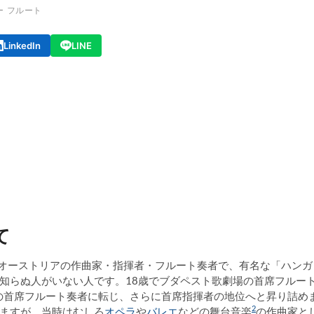
ー
フルート
LinkedIn
LINE
て
リー＝オーストリアの作曲家・指揮者・フルート奏者で、有名な「ハンガ
知らぬ人がいない人です。18歳でブダペスト歌劇場の首席フルー
の首席フルート奏者に転じ、さらに首席指揮者の地位へと昇り詰め
2
ますが、当時はむしろ
オペラ
や
バレエ
などの舞台音楽
の作曲家と