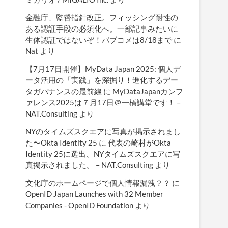
金融庁、監督指針改正。フィッシング耐性の
ある認証手段の必須化へ。一部記事みたいに
生体認証ではないぞ！パブコメは8/18まで
に
Nat
より
【7月17日開催】MyData Japan 2025: 個人デ
ータ活用の「実践」を深掘り！進化するデー
タガバナンスの最前線
に
MyDataJapanカンフ
ァレンス2025は７月17日＠一橋講堂です！ –
NAT.Consulting
より
NYのタイムズスクエアに写真が掲示されまし
た〜Okta Identity 25
に
代表の崎村がOkta
Identity 25に選出、NYタイムズスクエアに写
真掲示されました。 – NAT.Consulting
より
文化庁のホームページで個人情報漏洩？？
に
OpenID Japan Launches with 32 Member
Companies - OpenID Foundation
より