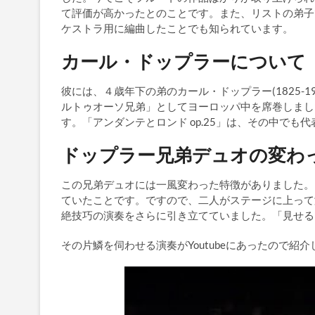
て評価が高かったとのことです。また、リストの弟子
ケストラ用に編曲したことでも知られています。
カール・ドップラーについて
彼には、４歳年下の弟のカール・ドップラー(1825-1
ルトゥオーソ兄弟」としてヨーロッパ中を席巻しまし
す。「アンダンテとロンド op.25」は、その中でも
ドップラー兄弟デュオの変わ
この兄弟デュオには一風変わった特徴がありました。
ていたことです。ですので、二人がステージに上って
絶技巧の演奏をさらに引き立てていました。「見せる
その片鱗を伺わせる演奏がYoutubeにあったので紹