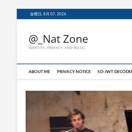
Skip
金曜日, 8月 07, 2026
to
content
@_Nat Zone
IDENTITY, PRIVACY, AND MUSIC
ABOUT ME
PRIVACY NOTICE
SD-JWT DECODE