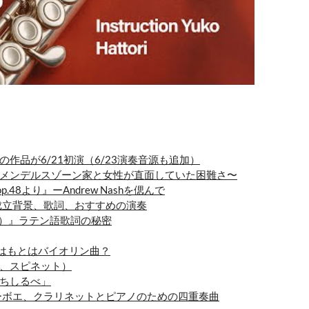
。
作品が6/21初演（6/23演奏音源も追加）
メンデルスゾーン家と女性が直面していた困難さ〜
48より』ーAndrew Nashを偲んで
）」の成立背景、歌詞、おすすめの演奏
百合）』ラテン語歌詞の秘密
5」はもとはバイオリン曲？
、スピネット）
ちしるべ」
ーボエ、クラリネットとピアノのための四重奏曲