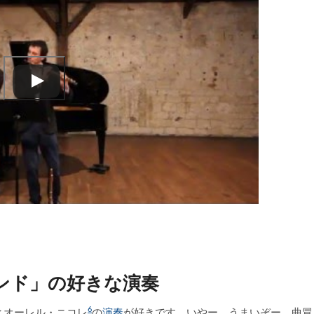
。
ンド」の好きな演奏
6
とオーレル・ニコレ
の
演奏
が好きです。いやー、うまいぞー。曲冒