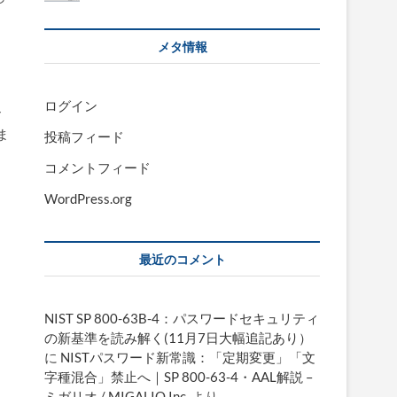
ー
メタ情報
ログイン
ィ
ま
投稿フィード
コメントフィード
WordPress.org
っ
超
最近のコメント
NIST SP 800-63B-4：パスワードセキュリティ
の新基準を読み解く(11月7日大幅追記あり）
に
NISTパスワード新常識：「定期変更」「文
字種混合」禁止へ｜SP 800-63-4・AAL解説 –
ミガリオ / MIGALIO Inc.
より