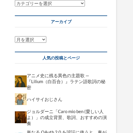
カ
テ
ゴ
アーカイブ
リ
ー
ア
ー
カ
人気の投稿とページ
イ
ブ
アニメ史に残る異色の主題歌 —
『Lilium（白百合）』ラテン語歌詞の秘
密
ハイサイおじさん
ジョルダーニ「Caro mio ben (愛しい人
よ）」の成立背景、歌詞、おすすめの演
奏
単なる OAuth 2.0 を認証に使うと、車が