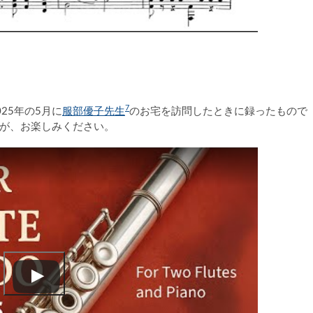
。
7
25年の5月に
服部優子先生
のお宅を訪問したときに録ったもので
が、お楽しみください。