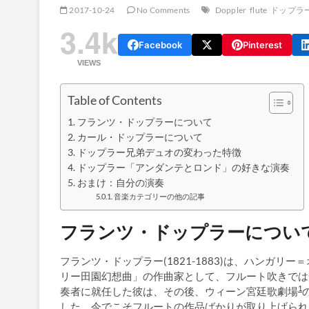
2017-10-24
No Comments
Doppler
flute
ドップラ
3.4k
Facebook
Pinterest
VIEWS
Table of Contents
フランツ・ドップラーについて
カール・ドップラーについて
ドップラー兄弟デュオの変わった特徴
ドップラー「アンダンテとロンド」の好きな演奏
おまけ：自分の演奏
音楽カテゴリーの他の記事
フランツ・ドップラーについ
フランツ・ドップラー(1821-1883)は、ハンガ
リー田園幻想曲」の作曲家として、フルート吹きでは
1
奏者に就任した彼は、その後、ウィーン宮廷歌劇場
した。今でこそフルートの作品ばかりが取り上げられ