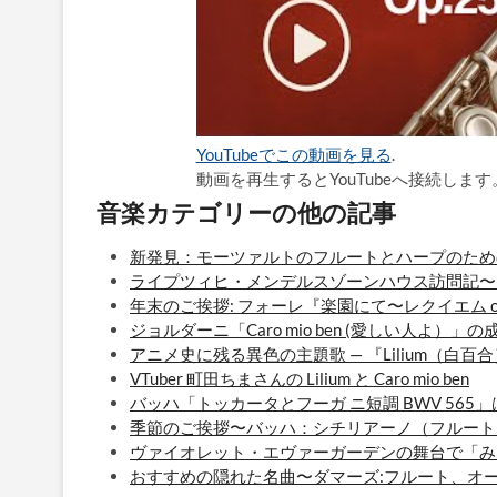
YouTubeでこの動画を見る
.
動画を再生するとYouTubeへ接続します
音楽カテゴリーの他の記事
新発見：モーツァルトのフルートとハープのための
ライプツィヒ・メンデルスゾーンハウス訪問記〜
年末のご挨拶: フォーレ『楽園にて〜レクイエム op.
ジョルダーニ「Caro mio ben (愛しい人よ
アニメ史に残る異色の主題歌 — 『Lilium（白
VTuber 町田ちまさんの Lilium と Caro mio ben
バッハ「トッカータとフーガ ニ短調 BWV 56
季節のご挨拶〜バッハ：シチリアーノ（フルート
ヴァイオレット・エヴァーガーデンの舞台で「み
おすすめの隠れた名曲〜ダマーズ:フルート、オ