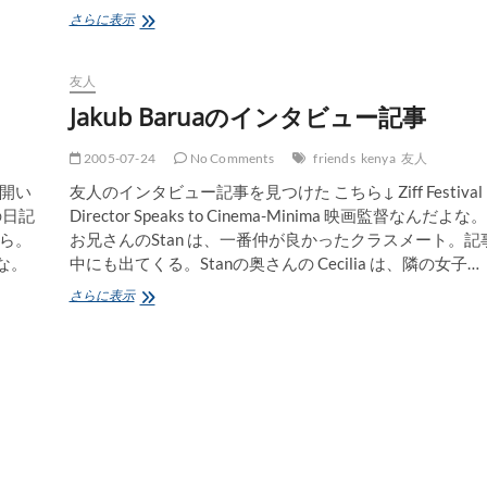
safari.com
さらに表示
M-
PESA
友人
Jakub Baruaのインタビュー記事
2005-07-24
No Comments
friends
kenya
友人
開い
友人のインタビュー記事を見つけた こちら↓ Ziff Festival
の日記
Director Speaks to Cinema-Minima 映画監督なんだよな。
ら。
お兄さんのStan は、一番仲が良かったクラスメート。記
な。
中にも出てくる。Stanの奥さんの Cecilia は、隣の女子…
Jakub
さらに表示
Barua
の
イ
ン
タ
ビ
ュ
ー
記