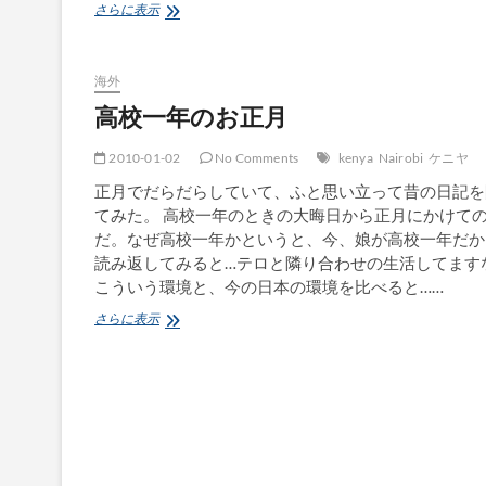
古
さらに表示
い
写
真
海外
（１）〜
マ
高校一年のお正月
ー
ク・
2010-01-02
No Comments
kenya
Nairobi
ケニヤ
オ
バ
正月でだらだらしていて、ふと思い立って昔の日記を
マ・
てみた。 高校一年のときの大晦日から正月にかけて
ン
だ。なぜ高校一年かというと、今、娘が高校一年だか
デ
読み返してみると…テロと隣り合わせの生活してます
サ
ン
こういう環境と、今の日本の環境を比べると……
ジ
高
さらに表示
オ
校
と
一
年
の
お
正
月