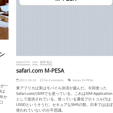
ン
IDENTITY
SIM
携帯電話
safari.com M-PESA
2011-10-10
No Comments
kenya
M-PESA
真が一
東アフリカは実はモバイル決済が盛んだ。今回使った
弾は
Safari.comのSIMでも使っている。これはSIM Application
3年か
として提供されている。使っている通信プロトコル(?)は
C)
USSDというそうだ。セキュアなSMSの類。日本ではほぼ
使われていないのが不思議。