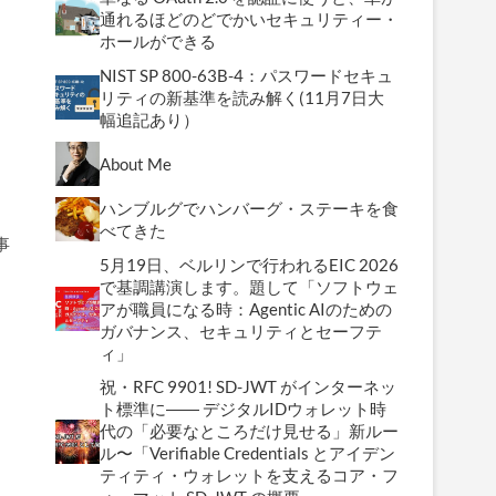
通れるほどのどでかいセキュリティー・
ホールができる
NIST SP 800-63B-4：パスワードセキュ
リティの新基準を読み解く(11月7日大
幅追記あり）
About Me
ハンブルグでハンバーグ・ステーキを食
べてきた
事
5月19日、ベルリンで行われるEIC 2026
で基調講演します。題して「ソフトウェ
アが職員になる時：Agentic AIのための
ガバナンス、セキュリティとセーフテ
ィ」
祝・RFC 9901! SD-JWT がインターネッ
ト標準に―― デジタルIDウォレット時
代の「必要なところだけ見せる」新ルー
ル〜「Verifiable Credentials とアイデン
ティティ・ウォレットを支えるコア・フ