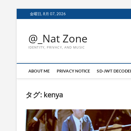
Skip
金曜日, 8月 07, 2026
to
content
@_Nat Zone
IDENTITY, PRIVACY, AND MUSIC
ABOUT ME
PRIVACY NOTICE
SD-JWT DECODE
タグ:
kenya