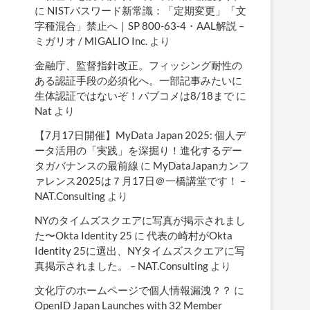
に
NISTパスワード新常識：「定期変更」「文
字種混合」禁止へ｜SP 800-63-4・AAL解説 –
ミガリオ / MIGALIO Inc.
より
金融庁、監督指針改正。フィッシング耐性の
ある認証手段の必須化へ。一部記事みたいに
生体認証ではないぞ！パブコメは8/18まで
に
Nat
より
【7月17日開催】MyData Japan 2025: 個人デ
ータ活用の「実践」を深掘り！進化するデー
タガバナンスの最前線
に
MyDataJapanカンフ
ァレンス2025は７月17日＠一橋講堂です！ –
NAT.Consulting
より
NYのタイムズスクエアに写真が掲示されまし
た〜Okta Identity 25
に
代表の崎村がOkta
Identity 25に選出、NYタイムズスクエアに写
真掲示されました。 – NAT.Consulting
より
文化庁のホームページで個人情報漏洩？？
に
OpenID Japan Launches with 32 Member