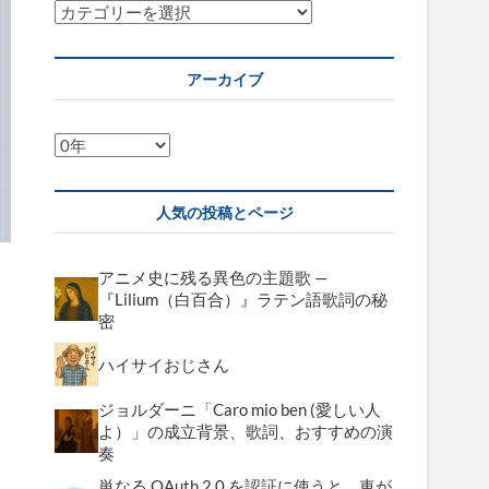
カ
テ
ゴ
アーカイブ
リ
ー
ア
ー
カ
人気の投稿とページ
イ
ブ
アニメ史に残る異色の主題歌 —
『Lilium（白百合）』ラテン語歌詞の秘
密
ハイサイおじさん
ジョルダーニ「Caro mio ben (愛しい人
よ）」の成立背景、歌詞、おすすめの演
奏
単なる OAuth 2.0 を認証に使うと、車が