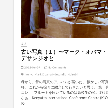
友人
古い写真（１）〜マーク・オバマ・
デサンジオと
2012-06-29
No Comments
kenya
Mark Obama Ndesandjo
Nairobi
母から、昔の写真のアルバムが届いた。 懐かしい写
杯。 これから徐々に紹介して行きたいと思う。 第一
コレ！ フルートを吹いているのは高校生の私。198
なぁ。Kenyatta International Conference Centre (KIC
の…