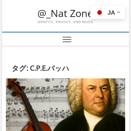
Skip
@_Nat Zone
to
JA
content
IDENTITY, PRIVACY, AND MUSIC
タグ:
C.P.E.バッハ