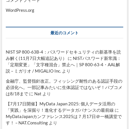
WordPress.org
最近のコメント
NIST SP 800-63B-4：パスワードセキュリティの新基準を読
み解く(11月7日大幅追記あり）
に
NISTパスワード新常識：
「定期変更」「文字種混合」禁止へ｜SP 800-63-4・AAL解
説 – ミガリオ / MIGALIO Inc.
より
金融庁、監督指針改正。フィッシング耐性のある認証手段の
必須化へ。一部記事みたいに生体認証ではないぞ！パブコメ
は8/18まで
に
Nat
より
【7月17日開催】MyData Japan 2025: 個人データ活用の
「実践」を深掘り！進化するデータガバナンスの最前線
に
MyDataJapanカンファレンス2025は７月17日＠一橋講堂で
す！ – NAT.Consulting
より