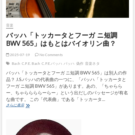
音楽
バッハ「トッカータとフーガ ニ短調
BWV 565」はもとはバイオリン曲？
2025-07-19
No Comments
Bach
C.P.E. Bach
C.P.E.バッハ
バッハ
偽作
音楽ネタ
バッハ「トッカータとフーガ ニ短調 BWV 565」は別人の作
品？ J.S.バッハの代表曲の一つに、「バッハ「トッカータと
フーガ ニ短調 BWV 565」があります。あの、「ちゃらら
ー、ちゃららららーらー」という出だしのパッセージが有名
な曲です。 この「代表曲」である「トッカータ…
バ
さらに表示
ッ
ハ
「ト
ッ
カ