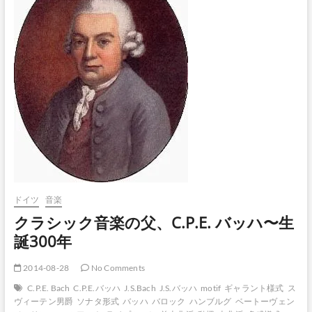
ー
タ
と
フ
ー
ガ
ニ
短
調
BWV
565」
は
も
と
は
バ
ドイツ
音楽
イ
クラシック音楽の父、C.P.E. バッハ〜生
オ
リ
誕300年
ン
曲？
2014-08-28
No Comments
C.P.E. Bach
C.P.E.バッハ
J.S.Bach
J.S.バッハ
motif
ギャラント様式
ス
ヴィーテン男爵
ソナタ形式
バッハ
バロック
ハンブルグ
ベートーヴェン