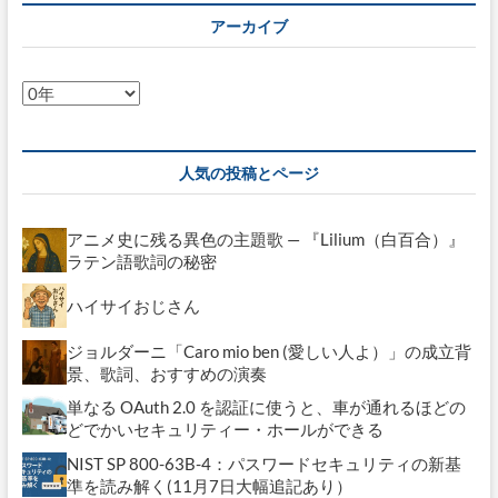
リ
アーカイブ
ー
ア
ー
カ
イ
人気の投稿とページ
ブ
アニメ史に残る異色の主題歌 — 『Lilium（白百合）』
ラテン語歌詞の秘密
ハイサイおじさん
ジョルダーニ「Caro mio ben (愛しい人よ）」の成立背
景、歌詞、おすすめの演奏
単なる OAuth 2.0 を認証に使うと、車が通れるほどの
どでかいセキュリティー・ホールができる
NIST SP 800-63B-4：パスワードセキュリティの新基
準を読み解く(11月7日大幅追記あり）