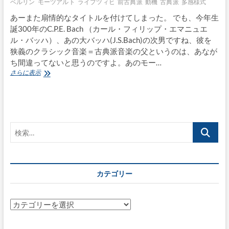
ベルリン
モーツアルト
ライプツィヒ
前古典派
動機
古典派
多感様式
あーまた扇情的なタイトルを付けてしまった。 でも、今年生
誕300年のC.P.E. Bach （カール・フィリップ・エマニュエ
ル・バッハ）、あの大バッハ(J.S.Bach)の次男ですね、彼を
狭義のクラシック音楽＝古典派音楽の父というのは、あなが
ち間違ってないと思うのですよ。あのモー…
ク
さらに表示
ラ
シ
ッ
ク
音
検
楽
の
索…
父、
C.P.E.
バ
カテゴリー
ッ
ハ〜
生
誕
カ
300
テ
年
ゴ