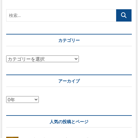
の
不
検
動
産
索…
業
界
が
カテゴリー
Web
API
の
認
カ
証
テ
に
ゴ
OpenID
リ
Connect
アーカイブ
を
ー
採
用
ア
ー
カ
イ
人気の投稿とページ
ブ