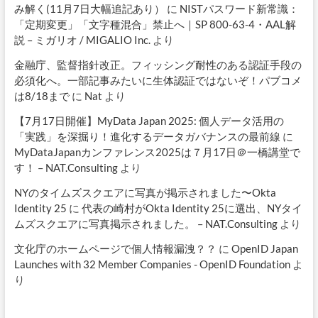
み解く(11月7日大幅追記あり）
に
NISTパスワード新常識：
「定期変更」「文字種混合」禁止へ｜SP 800-63-4・AAL解
説 – ミガリオ / MIGALIO Inc.
より
金融庁、監督指針改正。フィッシング耐性のある認証手段の
必須化へ。一部記事みたいに生体認証ではないぞ！パブコメ
は8/18まで
に
Nat
より
【7月17日開催】MyData Japan 2025: 個人データ活用の
「実践」を深掘り！進化するデータガバナンスの最前線
に
MyDataJapanカンファレンス2025は７月17日＠一橋講堂で
す！ – NAT.Consulting
より
NYのタイムズスクエアに写真が掲示されました〜Okta
Identity 25
に
代表の崎村がOkta Identity 25に選出、NYタイ
ムズスクエアに写真掲示されました。 – NAT.Consulting
より
文化庁のホームページで個人情報漏洩？？
に
OpenID Japan
Launches with 32 Member Companies - OpenID Foundation
よ
り