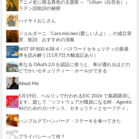
アニメ史に残る異色の主題歌 — 『Lilium（白百合）』
ラテン語歌詞の秘密
ハイサイおじさん
ジョルダーニ「Caro mio ben (愛しい人よ）」の成立背
景、歌詞、おすすめの演奏
NIST SP 800-63B-4：パスワードセキュリティの新基
準を読み解く(11月7日大幅追記あり）
単なる OAuth 2.0 を認証に使うと、車が通れるほどの
どでかいセキュリティー・ホールができる
About Me
5月19日、ベルリンで行われるEIC 2026 で基調講演し
ます。題して「ソフトウェアが職員になる時：Agentic
AIのためのガバナンス、セキュリティとセーフティ」
ハンブルグでハンバーグ・ステーキを食べてきた
プライバシーって何？