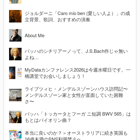
ジョルダーニ「Caro mio ben (愛しい人よ）」の成
立背景、歌詞、おすすめの演奏
About Me
バッハのシチリアーノって、J.S.Bach作じゃ無い
よね…
MyDataカンファレンス2026は今週水曜日です。一
橋講堂でお会いしましょう！
ライプツィヒ・メンデルスゾーンハウス訪問記〜
メンデルスゾーン家と女性が直面していた困難
さ〜
バッハ「トッカータとフーガ ニ短調 BWV 565」は
もとはバイオリン曲？
本当に良いのか？＞オーストラリアに続き英国も
16歳未満のSNS利用禁止へ