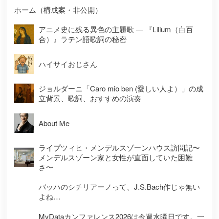
ホーム（構成案・非公開）
アニメ史に残る異色の主題歌 — 『Lilium（白百
合）』ラテン語歌詞の秘密
ハイサイおじさん
ジョルダーニ「Caro mio ben (愛しい人よ）」の成
立背景、歌詞、おすすめの演奏
About Me
ライプツィヒ・メンデルスゾーンハウス訪問記〜
メンデルスゾーン家と女性が直面していた困難
さ〜
バッハのシチリアーノって、J.S.Bach作じゃ無い
よね…
MyDataカンファレンス2026は今週水曜日です。一