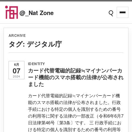
Skip to content
@_Nat Zone
Open searc
Open
ARCHIVE
タグ:
デジタル庁
IDENTITY
6月
07
カード代替電磁的記録≒マイナンバーカ
ード機能のスマホ搭載の法律が公布され
2024
ました
カード代替電磁的記録≒マイナンバーカード機
能のスマホ搭載の法律が公布されました。行政
手続における特定の個人を識別するための番号
の利用等に関する法律の一部改正（令和6年6月7
日法律第46号〔第3条〕です。 三 行政手続にお
ける特定の個人を識別するための番号の利用等