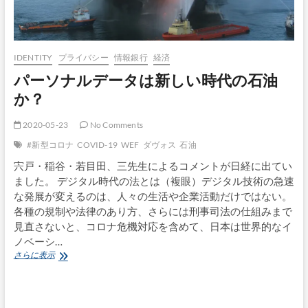
IDENTITY
プライバシー
情報銀行
経済
パーソナルデータは新しい時代の石油
か？
2020-05-23
No Comments
#新型コロナ
COVID-19
WEF
ダヴォス
石油
宍戸・稲谷・若目田、三先生によるコメントが日経に出てい
ました。 デジタル時代の法とは（複眼）デジタル技術の急速
な発展が変えるのは、人々の生活や企業活動だけではない。
各種の規制や法律のあり方、さらには刑事司法の仕組みまで
見直さないと、コロナ危機対応を含めて、日本は世界的なイ
ノベーシ…
パ
さらに表示
ー
ソ
ナ
ル