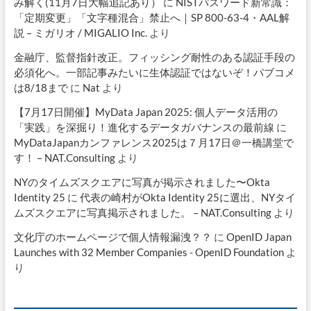
み解く(11月7日大幅追記あり）
に
NISTパスワード新常識：
「定期変更」「文字種混合」禁止へ｜SP 800-63-4・AAL解
説 – ミガリオ / MIGALIO Inc.
より
金融庁、監督指針改正。フィッシング耐性のある認証手段の
必須化へ。一部記事みたいに生体認証ではないぞ！パブコメ
は8/18まで
に
Nat
より
【7月17日開催】MyData Japan 2025: 個人データ活用の
「実践」を深掘り！進化するデータガバナンスの最前線
に
MyDataJapanカンファレンス2025は７月17日＠一橋講堂で
す！ – NAT.Consulting
より
NYのタイムズスクエアに写真が掲示されました〜Okta
Identity 25
に
代表の崎村がOkta Identity 25に選出、NYタイ
ムズスクエアに写真掲示されました。 – NAT.Consulting
より
文化庁のホームページで個人情報漏洩？？
に
OpenID Japan
Launches with 32 Member Companies - OpenID Foundation
よ
り