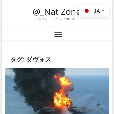
Skip
@_Nat Zone
to
JA
content
IDENTITY, PRIVACY, AND MUSIC
タグ:
ダヴォス