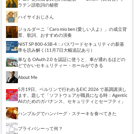
ラテン語歌詞の秘密
ハイサイおじさん
ジョルダーニ「Caro mio ben (愛しい人よ）」の成立背
景、歌詞、おすすめの演奏
NIST SP 800-63B-4：パスワードセキュリティの新基
準を読み解く(11月7日大幅追記あり）
単なる OAuth 2.0 を認証に使うと、車が通れるほどの
どでかいセキュリティー・ホールができる
About Me
5月19日、ベルリンで行われるEIC 2026 で基調講演し
ます。題して「ソフトウェアが職員になる時：Agentic
AIのためのガバナンス、セキュリティとセーフティ」
ハンブルグでハンバーグ・ステーキを食べてきた
プライバシーって何？