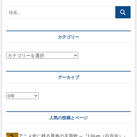
デ
検
ー
タ
索…
は
新
し
カテゴリー
い
時
代
の
カ
石
テ
油
ゴ
か？
リ
アーカイブ
ー
ア
ー
カ
イ
人気の投稿とページ
ブ
アニメ史に残る異色の主題歌 — 『Lilium（白百合）』