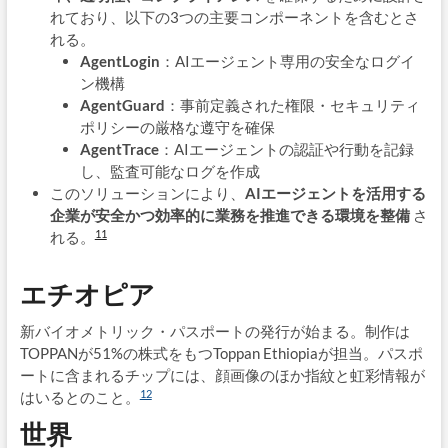
れており、以下の3つの主要コンポーネントを含むとさ
れる。
AgentLogin
：AIエージェント専用の安全なログイ
ン機構
AgentGuard
：事前定義された権限・セキュリティ
ポリシーの厳格な遵守を確保
AgentTrace
：AIエージェントの認証や行動を記録
し、監査可能なログを作成
このソリューションにより、
AIエージェントを活用する
企業が安全かつ効率的に業務を推進できる環境を整備
さ
11
れる。
エチオピア
新バイオメトリック・パスポートの発行が始まる。制作は
TOPPANが51%の株式をもつToppan Ethiopiaが担当。パスポ
ートに含まれるチップには、顔画像のほか指紋と虹彩情報が
12
はいるとのこと。
世界