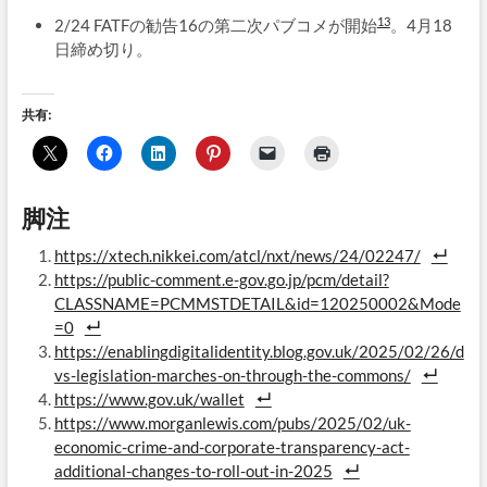
13
2/24 FATFの勧告16の第二次パブコメが開始
。4月18
日締め切り。
共有:
脚注
https://xtech.nikkei.com/atcl/nxt/news/24/02247/
https://public-comment.e-gov.go.jp/pcm/detail?
CLASSNAME=PCMMSTDETAIL&id=120250002&Mode
=0
https://enablingdigitalidentity.blog.gov.uk/2025/02/26/d
vs-legislation-marches-on-through-the-commons/
https://www.gov.uk/wallet
https://www.morganlewis.com/pubs/2025/02/uk-
economic-crime-and-corporate-transparency-act-
additional-changes-to-roll-out-in-2025