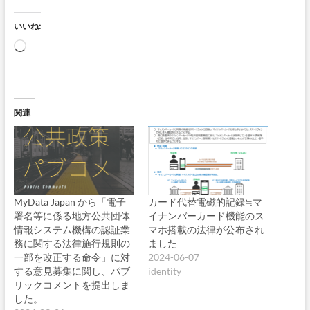
いいね:
読
み
込
み
中…
関連
MyData Japan から「電子
カード代替電磁的記録≒マ
署名等に係る地方公共団体
イナンバーカード機能のス
情報システム機構の認証業
マホ搭載の法律が公布され
務に関する法律施行規則の
ました
一部を改正する命令」に対
2024-06-07
する意見募集に関し、パブ
identity
リックコメントを提出しま
した。