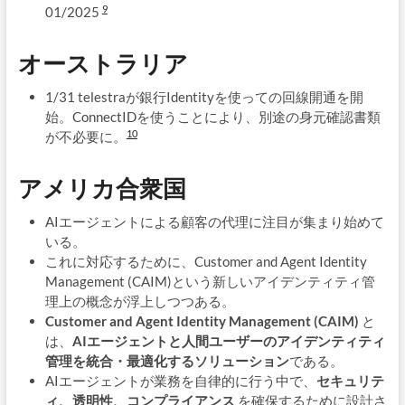
9
01/2025
オーストラリア
1/31 telestraが銀行Identityを使っての回線開通を開
始。ConnectIDを使うことにより、別途の身元確認書類
10
が不必要に。
アメリカ合衆国
AIエージェントによる顧客の代理に注目が集まり始めて
いる。
これに対応するために、Customer and Agent Identity
Management (CAIM)という新しいアイデンティティ管
理上の概念が浮上しつつある。
Customer and Agent Identity Management (CAIM)
と
は、
AIエージェントと人間ユーザーのアイデンティティ
管理を統合・最適化するソリューション
である。
AIエージェントが業務を自律的に行う中で、
セキュリテ
ィ、透明性、コンプライアンス
を確保するために設計さ