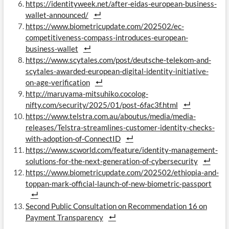
https://identityweek.net/after-eidas-european-business-
wallet-announced/
https://www.biometricupdate.com/202502/ec-
competitiveness-compass-introduces-european-
business-wallet
https://www.scytales.com/post/deutsche-telekom-and-
scytales-awarded-european-digital-identity-initiative-
on-age-verification
http://maruyama-mitsuhiko.cocolog-
nifty.com/security/2025/01/post-6fac3f.html
https://www.telstra.com.au/aboutus/media/media-
releases/Telstra-streamlines-customer-identity-checks-
with-adoption-of-ConnectID
https://www.scworld.com/feature/identity-management-
solutions-for-the-next-generation-of-cybersecurity
https://www.biometricupdate.com/202502/ethiopia-and-
toppan-mark-official-launch-of-new-biometric-passport
Second Public Consultation on Recommendation 16 on
Payment Transparency