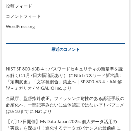
投稿フィード
コメントフィード
WordPress.org
最近のコメント
NIST SP 800-63B-4：パスワードセキュリティの新基準を読
み解く(11月7日大幅追記あり）
に
NISTパスワード新常識：
「定期変更」「文字種混合」禁止へ｜SP 800-63-4・AAL解
説 – ミガリオ / MIGALIO Inc.
より
金融庁、監督指針改正。フィッシング耐性のある認証手段の
必須化へ。一部記事みたいに生体認証ではないぞ！パブコメ
は8/18まで
に
Nat
より
【7月17日開催】MyData Japan 2025: 個人データ活用の
「実践」を深掘り！進化するデータガバナンスの最前線
に