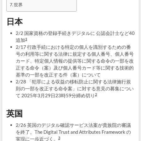
世界
日本
2/2 国家資格の登録手続きデジタルに 公認会計士など40
1
追加
2/17 行政手続における特定の個人を識別するための番
号の利用等に関する法律に規定する個人番号、個人番号
カード、特定個人情報の提供等に関する命令の一部を改
正する命令（案）及び個人番号カード等に関する技術的
基準の一部を改正する件（案）について
2/28 「犯罪による収益の移転防止に関する法律施行規
則の一部を改正する命令案」に対する意見の募集につい
2
て 2025年3月29日23時59分締め切り
英国
2/26 英国のデジタル確認サービス法案が貴族院の審議
を終了。The Digital Trust and Attributes Framework の
3
実現に一歩近づく。