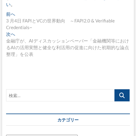
い
。
投
過
前へ
去
3 月4日 FAPIとVCの世界動向 ～FAPI2.0 & Verifiable
稿
の
Credentials~
ナ
投
次
次へ
稿:
の
金融庁が、AIディスカッションペーパー「金融機関等におけ
ビ
投
るAIの活用実態と健全な利活用の促進に向けた初期的な論点
ゲ
稿:
整理」を公表
ー
シ
ョ
ン
検
索…
カテゴリー