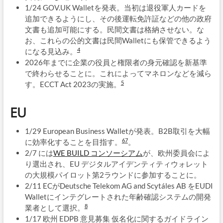
1/24 GOV.UK Walletを発表。当初は退役軍人カードを
追加できるようにし、その後運転免許証などの他の政府
文書も追加可能にする。民間文書は格納させない。な
お、これらの公的文書は民間Walletにも保管できるよう
4
になる見込み。
2026年までに企業の役員と権限者の身元確認を新基準
で終わらせることに。これによってマネロンなどを減ら
5
す。ECCT Act 2023の実施。
EU
1/29 European Business Walletが発表。B2B取引を大幅
6
7
に効率化することを目指す。
。
2/7 には
WE BUILD コンソーシアム
が、欧州委員会によ
り選出され、EU デジタルアイデンティティウォレット
の大規模パイロット第2ラウンドに参加することに。
2/11 ECがDeutsche Telekom AG and Scytáles AB をEUDI
Walletにインテグレートされた年齢確認システムの開発
8
業者として選択。
1/17 欧州 EDPB 意見募集 仮名化に関するガイドライン