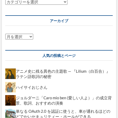
カ
テ
ゴ
リ
アーカイブ
ー
ア
ー
カ
イ
人気の投稿とページ
ブ
アニメ史に残る異色の主題歌 — 『Lilium（白百合）』
ラテン語歌詞の秘密
ハイサイおじさん
ジョルダーニ「Caro mio ben (愛しい人よ）」の成立背
景、歌詞、おすすめの演奏
単なる OAuth 2.0 を認証に使うと、車が通れるほどの
どでかいセキュリティー・ホールができる