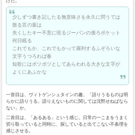
けた。
少しずつ書き記したる無意味さを永久に問うては
散る言の葉は
失くしたキー不意に現るジーパンの後ろポケット
何日眠る
これでもか、これでもかって羅列するふぞろいな
文字うつろわば春
短歌にはポツポツとしてあらわれる大きな文字が
よくにあふかな
一首目は、ヴィトゲンシュタインの趣。「語りうるものは明
らかに語りうる。語りえないものに関しては沈黙せねばなら
ない」か。
二首目は、「あるある」という感じ。日常の一こまをうまく
切り取っていると同時に、探していると出てこない不条理を
感じさせる。