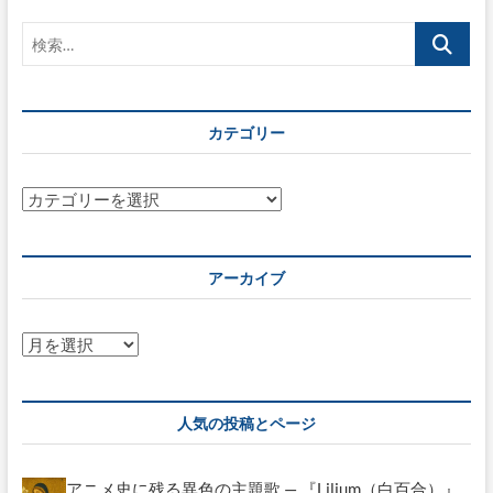
ゲ
検
ー
索…
シ
ョ
カテゴリー
ン
カ
テ
ゴ
リ
アーカイブ
ー
ア
ー
カ
イ
人気の投稿とページ
ブ
アニメ史に残る異色の主題歌 — 『Lilium（白百合）』