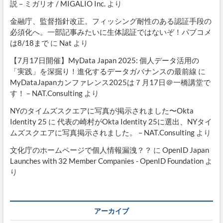
説 – ミガリオ / MIGALIO Inc.
より
金融庁、監督指針改正。フィッシング耐性のある認証手段の
必須化へ。一部記事みたいに生体認証ではないぞ！パブコメ
は8/18まで
に
Nat
より
【7月17日開催】MyData Japan 2025: 個人データ活用の
「実践」を深掘り！進化するデータガバナンスの最前線
に
MyDataJapanカンファレンス2025は７月17日＠一橋講堂で
す！ – NAT.Consulting
より
NYのタイムズスクエアに写真が掲示されました〜Okta
Identity 25
に
代表の崎村がOkta Identity 25に選出、NYタイ
ムズスクエアに写真掲示されました。 – NAT.Consulting
より
文化庁のホームページで個人情報漏洩？？
に
OpenID Japan
Launches with 32 Member Companies - OpenID Foundation
よ
り
アーカイブ