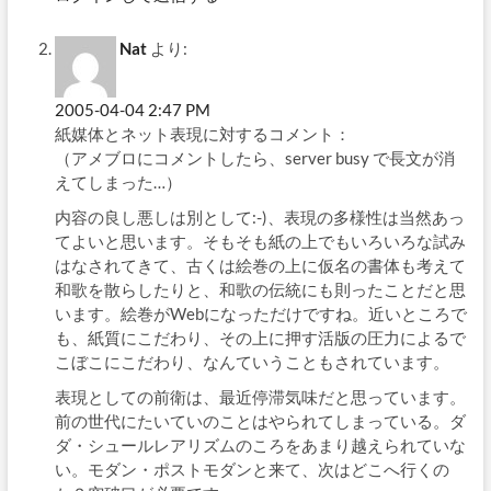
Nat
より:
2005-04-04 2:47 PM
紙媒体とネット表現に対するコメント：
（アメブロにコメントしたら、server busy で長文が消
えてしまった…）
内容の良し悪しは別として:-)、表現の多様性は当然あっ
てよいと思います。そもそも紙の上でもいろいろな試み
はなされてきて、古くは絵巻の上に仮名の書体も考えて
和歌を散らしたりと、和歌の伝統にも則ったことだと思
います。絵巻がWebになっただけですね。近いところで
も、紙質にこだわり、その上に押す活版の圧力によるで
こぼこにこだわり、なんていうこともされています。
表現としての前衛は、最近停滞気味だと思っています。
前の世代にたいていのことはやられてしまっている。ダ
ダ・シュールレアリズムのころをあまり越えられていな
い。モダン・ポストモダンと来て、次はどこへ行くの