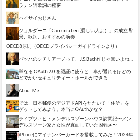
ラテン語歌詞の秘密
ハイサイおじさん
ジョルダーニ「Caro mio ben (愛しい人よ）」の成立背
景、歌詞、おすすめの演奏
OECD8原則（OECDプライバシーガイドラインより）
バッハのシチリアーノって、J.S.Bach作じゃ無いよね…
単なる OAuth 2.0 を認証に使うと、車が通れるほどの
どでかいセキュリティー・ホールができる
About Me
では、日本郵便のデジアドAPIをたたいて「住所」を
ゲットしてみよう。本当にOAuthかな？
ライプツィヒ・メンデルスゾーンハウス訪問記〜メン
デルスゾーン家と女性が直面していた困難さ〜
iPhoneにマイナンバーカードを搭載してみた！2024年