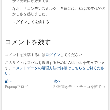
か？突破口が必要です。
なお、「コンデンスミルク」自体には、私は70年代的懐
かしさを感じました。
ログインして返信する
コメントを残す
コメントを投稿するには
ログイン
してください。
このサイトはスパムを低減するために Akismet を使っていま
す。
コメントデータの処理方法の詳細はこちらをご覧くださ
い
。
投
過
次
前へ
次へ
去
の
Popnupブログ
訃報聞きディ・チェコを茹でつ
稿
の
投
ナ
投
稿:
稿:
ビ