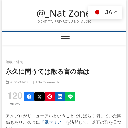
Skip
@_Nat Zone
to
JA
content
IDENTITY, PRIVACY, AND MUSIC
短歌・俳句
永久に問うては散る言の葉は
2005-04-03
No Comments
120
VIEWS
アメブロがリニューアルということでしばらく閉じていた関
係もあり、久々に
「風マリア」
を訪問して、以下の歌を見つ