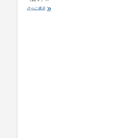
JIPDEC、
さらに表示
ヤ
フ
ー
他
６
社
と
組
ん
で、
な
り
す
ま
し
メ
ー
ル
防
止
ソ
リ
ュ