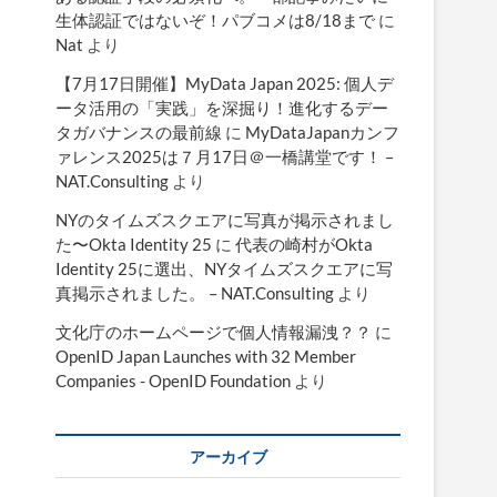
生体認証ではないぞ！パブコメは8/18まで
に
Nat
より
【7月17日開催】MyData Japan 2025: 個人デ
ータ活用の「実践」を深掘り！進化するデー
タガバナンスの最前線
に
MyDataJapanカンフ
ァレンス2025は７月17日＠一橋講堂です！ –
NAT.Consulting
より
NYのタイムズスクエアに写真が掲示されまし
た〜Okta Identity 25
に
代表の崎村がOkta
Identity 25に選出、NYタイムズスクエアに写
真掲示されました。 – NAT.Consulting
より
文化庁のホームページで個人情報漏洩？？
に
OpenID Japan Launches with 32 Member
Companies - OpenID Foundation
より
アーカイブ