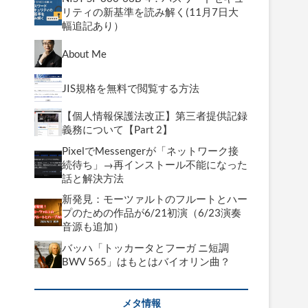
リティの新基準を読み解く(11月7日大
幅追記あり）
About Me
JIS規格を無料で閲覧する方法
【個人情報保護法改正】第三者提供記録
義務について【Part 2】
PixelでMessengerが「ネットワーク接
続待ち」→再インストール不能になった
話と解決方法
新発見：モーツァルトのフルートとハー
プのための作品が6/21初演（6/23演奏
音源も追加）
バッハ「トッカータとフーガ ニ短調
BWV 565」はもとはバイオリン曲？
メタ情報