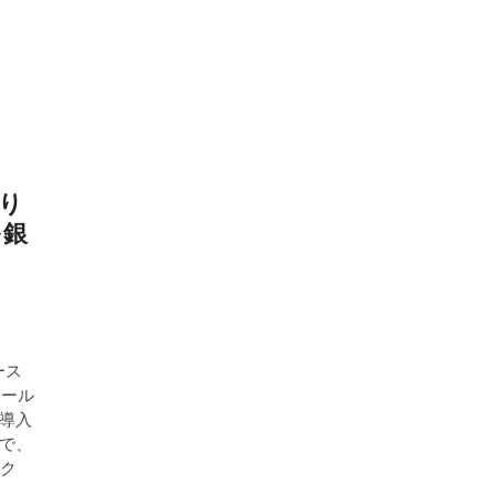
なり
を銀
ース
メール
導入
で、
ーク