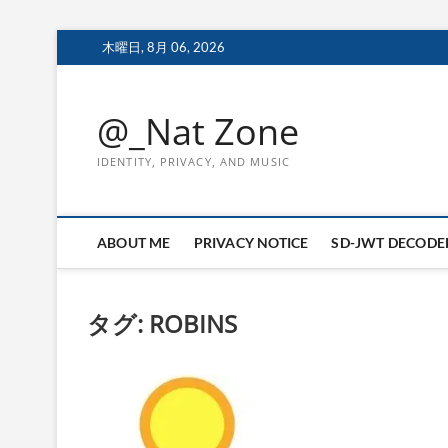
Skip
木曜日, 8月 06, 2026
to
content
@_Nat Zone
IDENTITY, PRIVACY, AND MUSIC
ABOUT ME
PRIVACY NOTICE
SD-JWT DECODE
タグ:
ROBINS