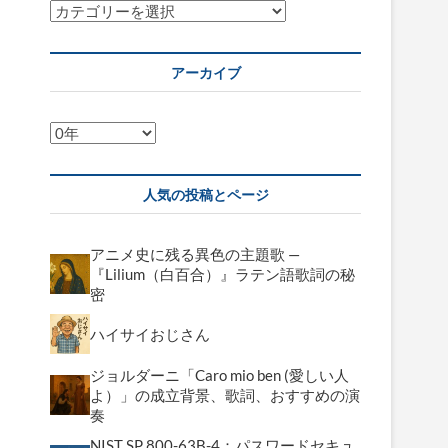
カ
テ
ゴ
アーカイブ
リ
ー
ア
ー
カ
人気の投稿とページ
イ
ブ
アニメ史に残る異色の主題歌 —
『Lilium（白百合）』ラテン語歌詞の秘
密
ハイサイおじさん
ジョルダーニ「Caro mio ben (愛しい人
よ）」の成立背景、歌詞、おすすめの演
奏
NIST SP 800-63B-4：パスワードセキュ