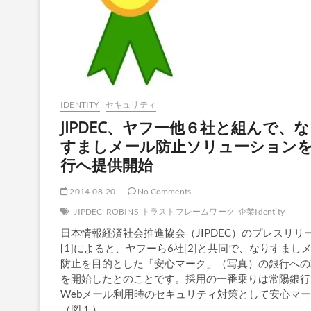
IDENTITY
セキュリティ
JIPDEC、ヤフー他６社と組んで、
すましメール防止ソリューション
行へ提供開始
2014-08-20
No Comments
JIPDEC
ROBINS
トラストフレームワーク
企業Identity
日本情報経済社会推進協会（JIPDEC）のプレスリリ
[1]によると、ヤフーら6社[2]と共同で、なりすまし
防止を目的とした「安心マーク」（写真）の銀行への
を開始したとのことです。採用の一番乗りは常陽銀行
Webメール利用時のセキュリティ対策として安心マ
（図１）…