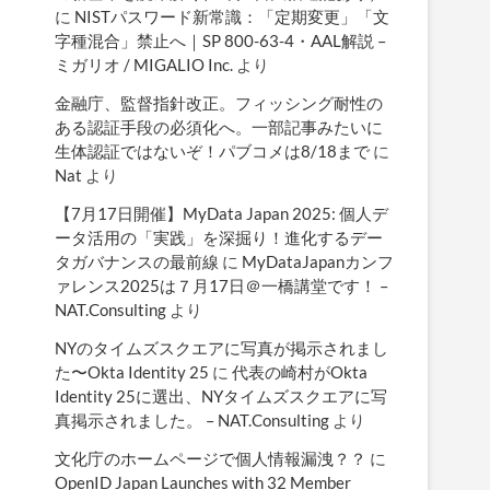
に
NISTパスワード新常識：「定期変更」「文
字種混合」禁止へ｜SP 800-63-4・AAL解説 –
ミガリオ / MIGALIO Inc.
より
金融庁、監督指針改正。フィッシング耐性の
ある認証手段の必須化へ。一部記事みたいに
生体認証ではないぞ！パブコメは8/18まで
に
Nat
より
【7月17日開催】MyData Japan 2025: 個人デ
ータ活用の「実践」を深掘り！進化するデー
タガバナンスの最前線
に
MyDataJapanカンフ
ァレンス2025は７月17日＠一橋講堂です！ –
NAT.Consulting
より
NYのタイムズスクエアに写真が掲示されまし
た〜Okta Identity 25
に
代表の崎村がOkta
Identity 25に選出、NYタイムズスクエアに写
真掲示されました。 – NAT.Consulting
より
文化庁のホームページで個人情報漏洩？？
に
OpenID Japan Launches with 32 Member