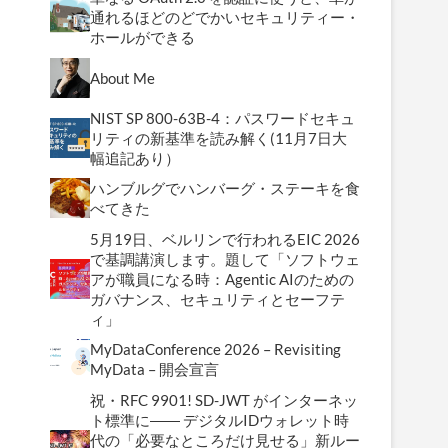
通れるほどのどでかいセキュリティー・
ホールができる
About Me
NIST SP 800-63B-4：パスワードセキュ
リティの新基準を読み解く(11月7日大
幅追記あり）
ハンブルグでハンバーグ・ステーキを食
べてきた
5月19日、ベルリンで行われるEIC 2026
で基調講演します。題して「ソフトウェ
アが職員になる時：Agentic AIのための
ガバナンス、セキュリティとセーフテ
ィ」
MyDataConference 2026 – Revisiting
MyData – 開会宣言
祝・RFC 9901! SD-JWT がインターネッ
ト標準に―― デジタルIDウォレット時
代の「必要なところだけ見せる」新ルー