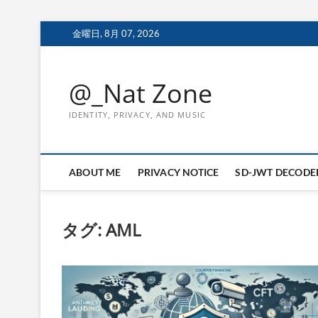
Skip
金曜日, 8月 07, 2026
to
content
@_Nat Zone
IDENTITY, PRIVACY, AND MUSIC
ABOUT ME
PRIVACY NOTICE
SD-JWT DECODE
タグ:
AML