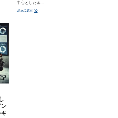
中心とした金…
「CDD
さらに表示
交
換
フ
レ
ー
ム
ワ
ー
ク」
と
は？〜
「eIDAS
ト
ラ
ス
ト
サ
ー
し
ビ
デン
ス
を
のキ
中