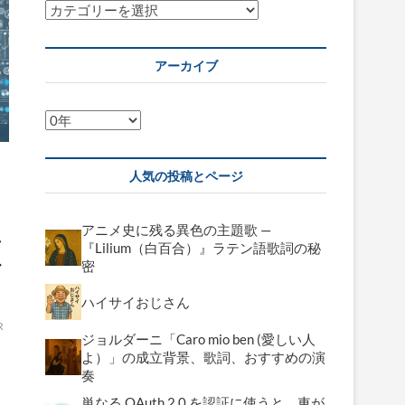
カ
テ
ゴ
アーカイブ
リ
ー
ア
ー
カ
人気の投稿とページ
イ
ブ
アニメ史に残る異色の主題歌 —
ン
『Lilium（白百合）』ラテン語歌詞の秘
お
密
ハイサイおじさん
R
ジョルダーニ「Caro mio ben (愛しい人
よ）」の成立背景、歌詞、おすすめの演
奏
単なる OAuth 2.0 を認証に使うと、車が