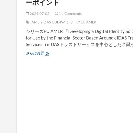
ーポイント
2024-07-02
No Comments
AML
eIDAS
EUDIW
シリーズEU AMLR
シリーズEU AMLR 「Developing a Digital Identity Solu
for Use by the Financial Sector Based Around eIDAS Tr
Services（eIDASトラストサービスを中心とした金融
「eIDAS
さらに表示
ト
ラ
ス
ト
サ
ー
ビ
ス
を
中
心
と
し
た
金