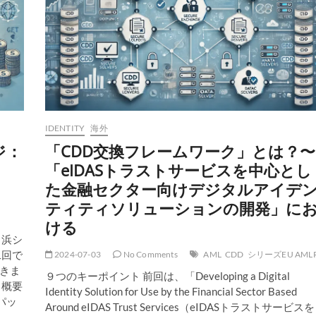
IDENTITY
海外
ジ：
「CDD交換フレームワーク」とは？〜
「eIDASトラストサービスを中心とし
た金融セクター向けデジタルアイデ
ティティソリューションの開発」に
ける
白浜シ
二回で
2024-07-03
No Comments
AML
CDD
シリーズEU AML
きま
９つのキーポイント 前回は、「Developing a Digital
 概要
Identity Solution for Use by the Financial Sector Based
パッ
Around eIDAS Trust Services（eIDASトラストサービスを