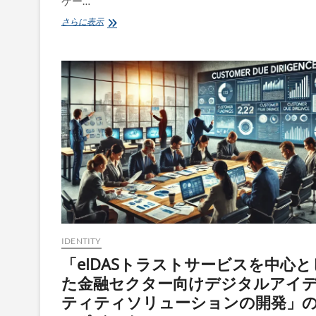
ケー…
EU
さらに表示
の
新
ア
ン
チ
マ
ネ
ロ
ン
法
パ
ッ
ケ
ー
ジ：
概
要
IDENTITY
と
「eIDASトラストサービスを中心と
影
響
た金融セクター向けデジタルアイ
ティティソリューションの開発」