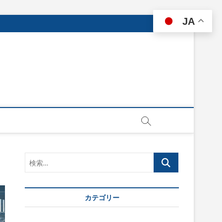
JA
検
索…
カテゴリー