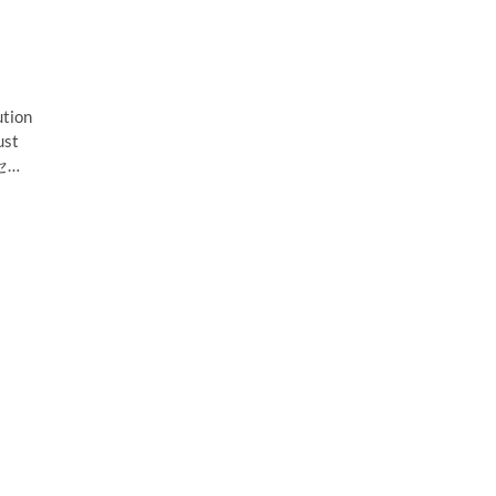
心
と
し
た
金
融
tion
セ
ust
ク
セ…
タ
ー
向
け
デ
ジ
タ
ル
ア
イ
デ
ン
テ
ィ
テ
ィ
ソ