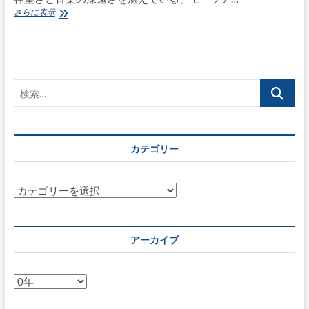
季
さらに表示
節
の
ご
挨
拶：
検
『ア
ヴ
索…
ェ・
ヴ
ェ
カテゴリー
ル
ム・
コ
ル
カ
プ
テ
ス
ゴ
K.618』
リ
に
アーカイブ
寄
ー
せ
て
ア
ー