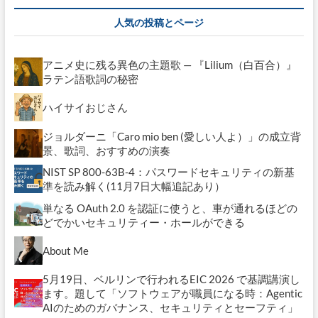
カ
イ
人気の投稿とページ
ブ
アニメ史に残る異色の主題歌 — 『Lilium（白百合）』
ラテン語歌詞の秘密
ハイサイおじさん
ジョルダーニ「Caro mio ben (愛しい人よ）」の成立背
景、歌詞、おすすめの演奏
NIST SP 800-63B-4：パスワードセキュリティの新基
準を読み解く(11月7日大幅追記あり）
単なる OAuth 2.0 を認証に使うと、車が通れるほどの
どでかいセキュリティー・ホールができる
About Me
5月19日、ベルリンで行われるEIC 2026 で基調講演し
ます。題して「ソフトウェアが職員になる時：Agentic
AIのためのガバナンス、セキュリティとセーフティ」