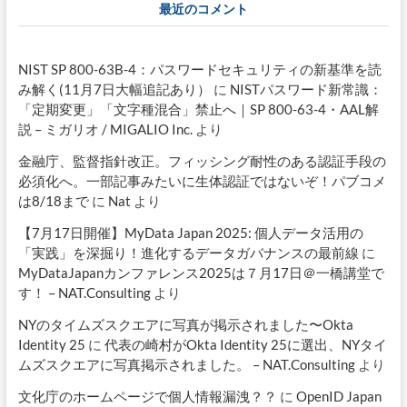
最近のコメント
NIST SP 800-63B-4：パスワードセキュリティの新基準を読
み解く(11月7日大幅追記あり）
に
NISTパスワード新常識：
「定期変更」「文字種混合」禁止へ｜SP 800-63-4・AAL解
説 – ミガリオ / MIGALIO Inc.
より
金融庁、監督指針改正。フィッシング耐性のある認証手段の
必須化へ。一部記事みたいに生体認証ではないぞ！パブコメ
は8/18まで
に
Nat
より
【7月17日開催】MyData Japan 2025: 個人データ活用の
「実践」を深掘り！進化するデータガバナンスの最前線
に
MyDataJapanカンファレンス2025は７月17日＠一橋講堂で
す！ – NAT.Consulting
より
NYのタイムズスクエアに写真が掲示されました〜Okta
Identity 25
に
代表の崎村がOkta Identity 25に選出、NYタイ
ムズスクエアに写真掲示されました。 – NAT.Consulting
より
文化庁のホームページで個人情報漏洩？？
に
OpenID Japan