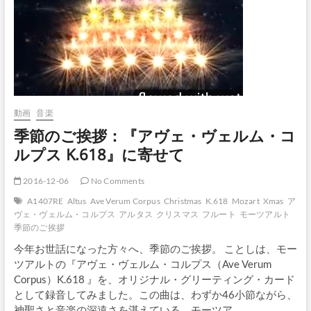
動画
音楽
季節のご挨拶：『アヴェ・ヴェルム・コ
ルプス K.618』に寄せて
2016-12-06
No Comments
A1407RE
Altus
Ave Verum Corpus
Christmas
K.618
Mozart
Xmas
ア
ヴェ・ヴェルム・コルプス
アルタス
クリスマス
フルート
モーツアルト
季節のご挨拶
今年お世話になった方々へ、季節のご挨拶。 ことしは、モー
ツアルトの『アヴェ・ヴェルム・コルプス（Ave Verum
Corpus）K.618 』を、オリジナル・グリーティング・カード
として録音してみました。この曲は、わずか46小節ながら、
神聖さと音楽の深遠さを湛えている、モーツア…