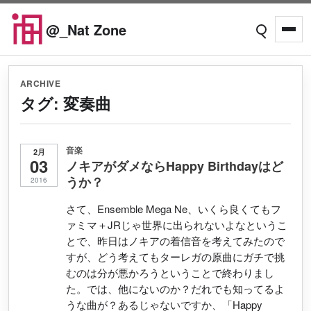
Skip to content
@_Nat Zone
Open searc
Open
ARCHIVE
タグ:
変奏曲
音楽
2月
03
ノキアがダメならHappy Birthdayはど
うか？
2016
さて、Ensemble Mega Ne、いくら良くてもフ
ァミマ＋JRじゃ世界に出られないよなというこ
とで、昨日はノキアの着信音を考えてみたので
すが、どう考えてもターレガの原曲にガチで挑
むのは分が悪かろうということで終わりまし
た。では、他にないのか？だれでも知ってるよ
うな曲が？あるじゃないですか、「Happy