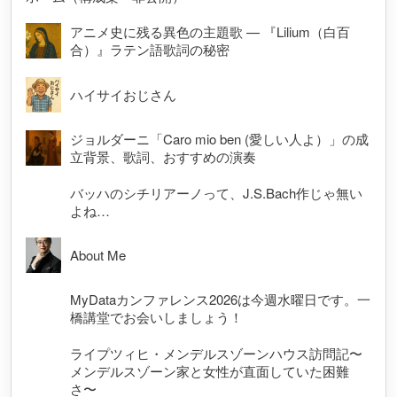
アニメ史に残る異色の主題歌 — 『Lilium（白百
合）』ラテン語歌詞の秘密
ハイサイおじさん
ジョルダーニ「Caro mio ben (愛しい人よ）」の成
立背景、歌詞、おすすめの演奏
バッハのシチリアーノって、J.S.Bach作じゃ無い
よね…
About Me
MyDataカンファレンス2026は今週水曜日です。一
橋講堂でお会いしましょう！
ライプツィヒ・メンデルスゾーンハウス訪問記〜
メンデルスゾーン家と女性が直面していた困難
さ〜