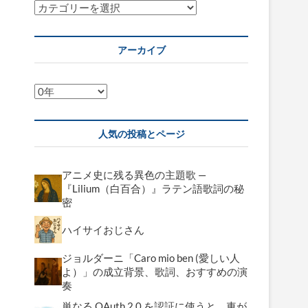
カ
テ
ゴ
アーカイブ
リ
ー
ア
ー
カ
人気の投稿とページ
イ
ブ
アニメ史に残る異色の主題歌 —
『Lilium（白百合）』ラテン語歌詞の秘
密
ハイサイおじさん
ジョルダーニ「Caro mio ben (愛しい人
よ）」の成立背景、歌詞、おすすめの演
奏
単なる OAuth 2.0 を認証に使うと、車が