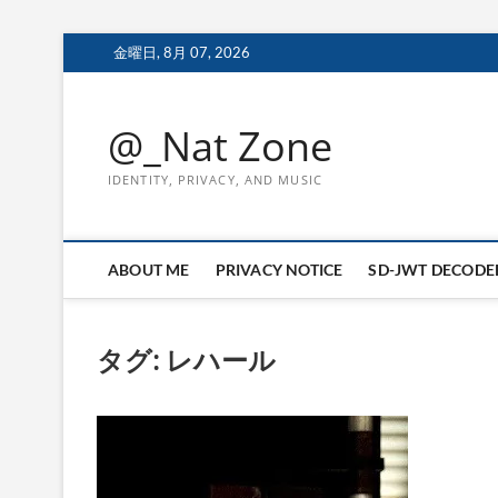
Skip
金曜日, 8月 07, 2026
to
content
@_Nat Zone
IDENTITY, PRIVACY, AND MUSIC
ABOUT ME
PRIVACY NOTICE
SD-JWT DECODE
タグ:
レハール