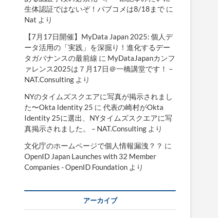
生体認証ではないぞ！パブコメは8/18まで
に
Nat
より
【7月17日開催】MyData Japan 2025: 個人デ
ータ活用の「実践」を深掘り！進化するデー
タガバナンスの最前線
に
MyDataJapanカンフ
ァレンス2025は７月17日＠一橋講堂です！ –
NAT.Consulting
より
NYのタイムズスクエアに写真が掲示されまし
た〜Okta Identity 25
に
代表の崎村がOkta
Identity 25に選出、NYタイムズスクエアに写
真掲示されました。 – NAT.Consulting
より
文化庁のホームページで個人情報漏洩？？
に
OpenID Japan Launches with 32 Member
Companies - OpenID Foundation
より
アーカイブ