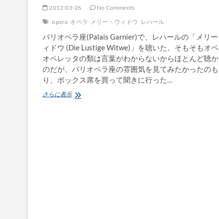
2012-03-26
No Comments
opera
オペラ
メリー・ウィドウ
レハール
パリオペラ座(Palais Garnier)で、レハールの「メリ
ィドウ (Die Lustige Witwe)」を聴いた。そもそもオ
オペレッタの類は言葉がわからないからほとんど聴か
のだが、パリオペラ座の雰囲気を見てみたかったのも
り、ボックス席を買って聞きに行った…
パ
さらに表示
リ・
オ
ペ
ラ
座
の
メ
リ
ー・
ウ
ィ
ド
ウ/Palais
Garnier: