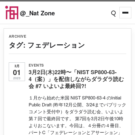
Skip to content
@_Nat Zone
Open searc
Open
ARCHIVE
タグ:
フェデレーション
EVENTS
3月
01
3月2日(木)22時〜「NIST SP800-63-
4（案）」を配信しながらダラダラ読む
2023
会 #7 いよいよ最終回?!
１月から始めた米国 NIST SP800-63-4 のInitial
Public Draft (昨年12月公開、3/24までパブリック
コメント受付中）をダラダラ読む会、いよいよ
第７回で最終回です。 第7回を3月2日午後10時
よりおこないます。今回は、４分冊の４冊目、
パートC「フェデレーションとアサーション」