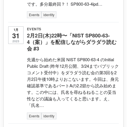
です。多分最終回？！ SP800-63-4ipd…
Events
identity
EVENTS
1月
31
2月2日(木)22時〜「NIST SP800-63-
4（案）」を配信しながらダラダラ読む
2023
会 #3
先週から始めた米国 NIST SP800-63-4 のInitial
Public Draft (昨年12月公開、3/24までパブリック
コメント受付中）をダラダラ読む会の第3回を2
月2日午後10時よりおこないます。今回は、身元
確認基準であるパートAの2.2節から読み始めま
す。この中には、氏名を尋ねるねることの妥当
性などの議論も入ってくると思います。え、
「氏名…
Events
identity