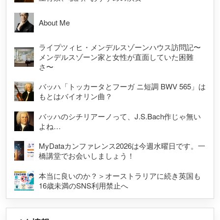
About Me
ライプツィヒ・メンデルスゾーンハウス訪問記〜
メンデルスゾーン家と女性が直面していた困難
さ〜
バッハ「トッカータとフーガ ニ短調 BWV 565」は
もとはバイオリン曲？
バッハのシチリアーノって、J.S.Bach作じゃ無い
よね…
MyDataカンファレンス2026は今週水曜日です。一
橋講堂でお会いしましょう！
本当に良いのか？＞オーストラリアに続き英国も
16歳未満のSNS利用禁止へ