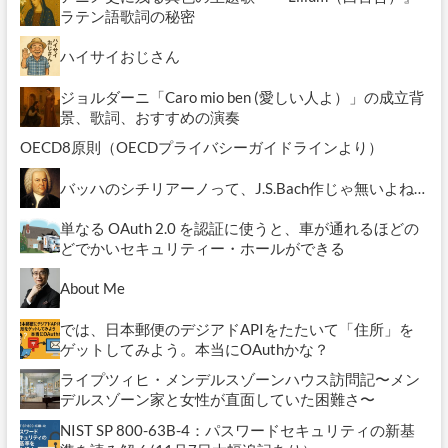
ラテン語歌詞の秘密
ハイサイおじさん
ジョルダーニ「Caro mio ben (愛しい人よ）」の成立背
景、歌詞、おすすめの演奏
OECD8原則（OECDプライバシーガイドラインより）
バッハのシチリアーノって、J.S.Bach作じゃ無いよね…
単なる OAuth 2.0 を認証に使うと、車が通れるほどの
どでかいセキュリティー・ホールができる
About Me
では、日本郵便のデジアドAPIをたたいて「住所」を
ゲットしてみよう。本当にOAuthかな？
ライプツィヒ・メンデルスゾーンハウス訪問記〜メン
デルスゾーン家と女性が直面していた困難さ〜
NIST SP 800-63B-4：パスワードセキュリティの新基