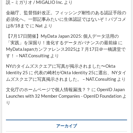
説 – ミガリオ / MIGALIO Inc.
より
金融庁、監督指針改正。フィッシング耐性のある認証手段の
必須化へ。一部記事みたいに生体認証ではないぞ！パブコメ
は8/18まで
に
Nat
より
【7月17日開催】MyData Japan 2025: 個人データ活用の
「実践」を深掘り！進化するデータガバナンスの最前線
に
MyDataJapanカンファレンス2025は７月17日＠一橋講堂で
す！ – NAT.Consulting
より
NYのタイムズスクエアに写真が掲示されました〜Okta
Identity 25
に
代表の崎村がOkta Identity 25に選出、NYタイ
ムズスクエアに写真掲示されました。 – NAT.Consulting
より
文化庁のホームページで個人情報漏洩？？
に
OpenID Japan
Launches with 32 Member Companies - OpenID Foundation
よ
り
アーカイブ