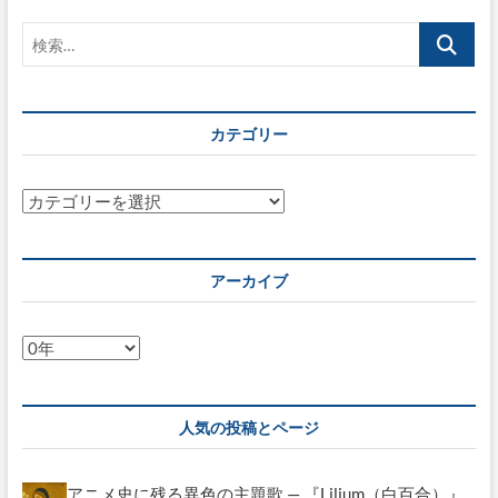
で、
検
日
本
索…
郵
便
の
カテゴリー
「デ
ジ
タ
ル
カ
ア
テ
ド
ゴ
レ
リ
ス」
アーカイブ
を
ー
取
っ
ア
て
ー
み
よ
カ
う！
イ
人気の投稿とページ
ブ
アニメ史に残る異色の主題歌 — 『Lilium（白百合）』