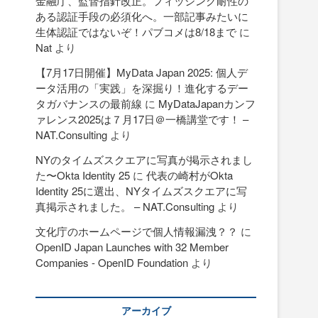
金融庁、監督指針改正。フィッシング耐性の
ある認証手段の必須化へ。一部記事みたいに
生体認証ではないぞ！パブコメは8/18まで
に
Nat
より
【7月17日開催】MyData Japan 2025: 個人デ
ータ活用の「実践」を深掘り！進化するデー
タガバナンスの最前線
に
MyDataJapanカンフ
ァレンス2025は７月17日＠一橋講堂です！ –
NAT.Consulting
より
NYのタイムズスクエアに写真が掲示されまし
た〜Okta Identity 25
に
代表の崎村がOkta
Identity 25に選出、NYタイムズスクエアに写
真掲示されました。 – NAT.Consulting
より
文化庁のホームページで個人情報漏洩？？
に
OpenID Japan Launches with 32 Member
Companies - OpenID Foundation
より
アーカイブ