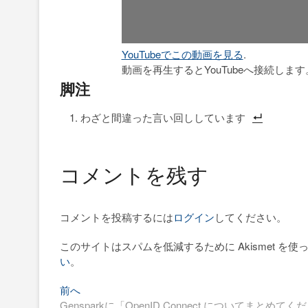
YouTubeでこの動画を見る
.
動画を再生するとYouTubeへ接続します
脚注
わざと間違った言い回ししています
コメントを残す
コメントを投稿するには
ログイン
してください。
このサイトはスパムを低減するために Akismet を使
い
。
過
投
前へ
去
Gensparkに「OpenID Connect についてまと