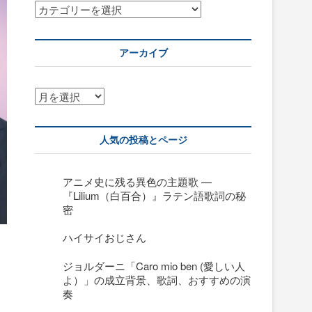
カ
テ
ゴ
リ
アーカイブ
ー
ア
ー
カ
イ
人気の投稿とページ
ブ
アニメ史に残る異色の主題歌 —
『Lilium（白百合）』ラテン語歌詞の秘
密
ハイサイおじさん
ジョルダーニ「Caro mio ben (愛しい人
よ）」の成立背景、歌詞、おすすめの演
奏