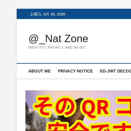
Skip
土曜日, 8月 08, 2026
to
content
@_Nat Zone
IDENTITY, PRIVACY, AND MUSIC
ABOUT ME
PRIVACY NOTICE
SD-JWT DECO