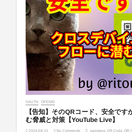
OAUTH
OPENID
【告知】そのQRコード、安全です
む脅威と対策【YouTube Live】
2024-08-15
No Comments
passkeys
QR Code
QR