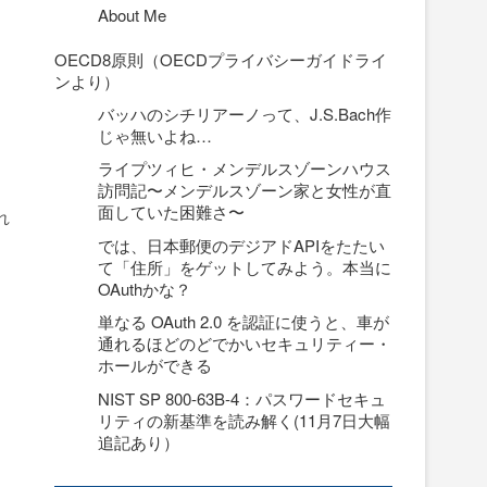
About Me
OECD8原則（OECDプライバシーガイドライ
ンより）
バッハのシチリアーノって、J.S.Bach作
じゃ無いよね…
ライプツィヒ・メンデルスゾーンハウス
訪問記〜メンデルスゾーン家と女性が直
面していた困難さ〜
れ
では、日本郵便のデジアドAPIをたたい
て「住所」をゲットしてみよう。本当に
OAuthかな？
単なる OAuth 2.0 を認証に使うと、車が
通れるほどのどでかいセキュリティー・
ホールができる
NIST SP 800-63B-4：パスワードセキュ
リティの新基準を読み解く(11月7日大幅
追記あり）