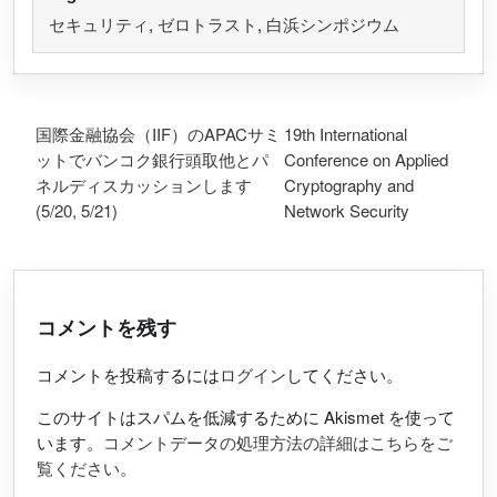
セキュリティ
,
ゼロトラスト
,
白浜シンポジウム
投稿ナビゲーション
国際金融協会（IIF）のAPACサミ
19th International
ットでバンコク銀行頭取他とパ
Conference on Applied
ネルディスカッションします
Cryptography and
(5/20, 5/21)
Network Security
コメントを残す
コメントを投稿するには
ログイン
してください。
このサイトはスパムを低減するために Akismet を使って
います。
コメントデータの処理方法の詳細はこちらをご
覧ください
。