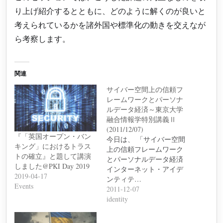
り上げ紹介するとともに、どのように解くのが良いと
考えられているかを諸外国や標準化の動きを交えなが
ら考察します。
関連
サイバー空間上の信頼フ
レームワークとパーソナ
ルデータ経済～東京大学
融合情報学特別講義Ⅱ
(2011/12/07)
『「英国オープン・バン
今日は、 「サイバー空間
キング」におけるトラス
上の信頼フレームワーク
トの確立』と題して講演
とパーソナルデータ経済
しました@PKI Day 2019
インターネット・アイデ
2019-04-17
ンティテ…
Events
2011-12-07
identity