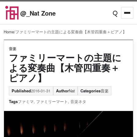
Skip to content
@_Nat Zone
Open searc
Open
Home
/
ファミリーマートの主題による変奏曲【木管四重奏＋ピアノ】
音楽
ファミリーマートの主題に
よる変奏曲【木管四重奏＋
ピアノ】
Published
2016-01-31
Author
Nat
Categories
音楽
Tags
ファミマ
,
ファミリーマート
,
音楽ネタ