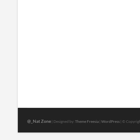
@_Nat Zone
| Designed by:
Theme Freesia
|
WordPress
| © Copyrigh