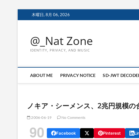
Skip
木曜日, 8月 06, 2026
to
content
@_Nat Zone
IDENTITY, PRIVACY, AND MUSIC
ABOUT ME
PRIVACY NOTICE
SD-JWT DECODE
ノキア・シーメンス、2兆円規模の
2006-06-19
No Comments
90
Facebook
Pinterest
Li