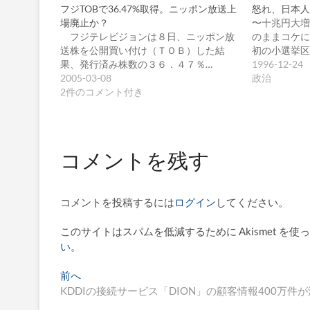
フジTOBで36.47%取得。ニッポン放送上
怒れ、日本人
場廃止か？
〜十兆円大増
フジテレビジョンは８日、ニッポン放
のままコケに
送株を公開買い付け（ＴＯＢ）した結
初の小選挙区
果、発行済み株数の３６．４７％…
1996-12-24
2005-03-08
政治
2件のコメント付き
コメントを残す
コメントを投稿するには
ログイン
してください。
このサイトはスパムを低減するために Akismet を使
い
。
投
過
前へ
去
KDDIの接続サービス「DION」の顧客情報400万件
稿
の