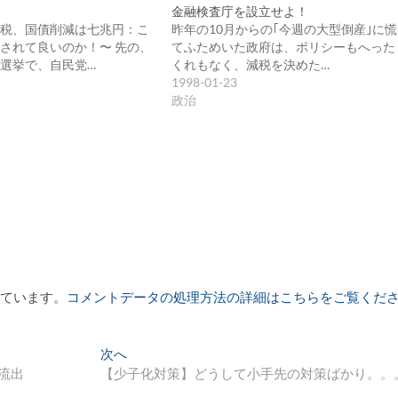
金融検査庁を設立せよ！
税、国債削減は七兆円：こ
昨年の10月からの｢今週の大型倒産｣に慌
されて良いのか！〜 先の、
てふためいた政府は、ポリシーもへった
選挙で、自民党…
くれもなく、減税を決めた…
1998-01-23
政治
っています。
コメントデータの処理方法の詳細はこちらをご覧くだ
次
次へ
の
が流出
【少子化対策】どうして小手先の対策ばかり。。
投