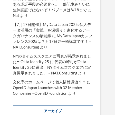
ある認証手段の必須化へ。一部記事みたいに
生体認証ではないぞ！パブコメは8/18まで
に
Nat
より
【7月17日開催】MyData Japan 2025: 個人デ
ータ活用の「実践」を深掘り！進化するデー
タガバナンスの最前線
に
MyDataJapanカンフ
ァレンス2025は７月17日＠一橋講堂です！ –
NAT.Consulting
より
NYのタイムズスクエアに写真が掲示されまし
た〜Okta Identity 25
に
代表の崎村がOkta
Identity 25に選出、NYタイムズスクエアに写
真掲示されました。 – NAT.Consulting
より
文化庁のホームページで個人情報漏洩？？
に
OpenID Japan Launches with 32 Member
Companies - OpenID Foundation
より
アーカイブ