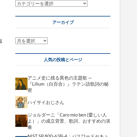
カ
テ
、
ゴ
アーカイブ
リ
ー
ア
減
ー
カ
人気の投稿とページ
イ
ブ
アニメ史に残る異色の主題歌 —
『Lilium（白百合）』ラテン語歌詞の秘
密
ハイサイおじさん
ジョルダーニ「Caro mio ben (愛しい人
よ）」の成立背景、歌詞、おすすめの演
奏
NIST SP 800-63B-4：パスワードセキュ