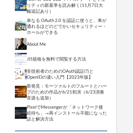
リティの新基準を読み解く(11月7日大
幅追記あり）
単なる OAuth 2.0 を認証に使うと、車が
通れるほどのどでかいセキュリティー・
ホールができる
About Me
JIS規格を無料で閲覧する方法
非技術者のためのOAuth認証(?)と
OpenIDの違い入門【2023年版】
新発見：モーツァルトのフルートとハー
プのための作品が6/21初演（6/23演奏
音源も追加）
さ
PixelでMessengerが「ネットワーク接
続待ち」→再インストール不能になった
話と解決方法
。