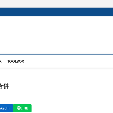
R
TOOLBOX
合併
nkedIn
LINE