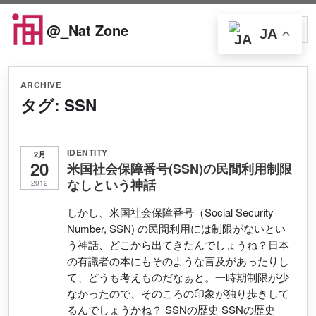
Skip to content
@_Nat Zone
JA
Open searc
Open
ARCHIVE
タグ:
SSN
IDENTITY
2月
20
米国社会保障番号(SSN)の民間利用制限
なしという神話
2012
しかし、米国社会保障番号（Social Security
Number, SSN) の民間利用には制限がないとい
う神話、どこから出てきたんでしょうね？日本
の有識者の本にもそのような言及があったりし
て、どうも考えものだなぁと。一時期制限が少
なかったので、そのころの印象が独り歩きして
るんでしょうかね？ SSNの歴史 SSNの歴史