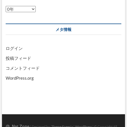
ア
ー
カ
イ
メタ情報
ブ
ログイン
投稿フィード
コメントフィード
WordPress.org
@_Nat Zone
| Designed by:
Theme Freesia
|
WordPress
| © Copyright All