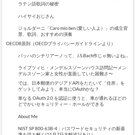
ラテン語歌詞の秘密
国
際
標
ハイサイおじさん
準
ISO
ジョルダーニ「Caro mio ben (愛しい人よ）」の成立背
5158
景、歌詞、おすすめの演奏
の
概
OECD8原則（OECDプライバシーガイドラインより）
要
と
バッハのシチリアーノって、J.S.Bach作じゃ無いよね…
活
用
ライプツィヒ・メンデルスゾーンハウス訪問記〜メン
可
デルスゾーン家と女性が直面していた困難さ〜
能
性
では、日本郵便のデジアドAPIをたたいて「住所」を
―」
ゲットしてみよう。本当にOAuthかな？
単なる OAuth 2.0 を認証に使うと、車が通れるほどの
どでかいセキュリティー・ホールができる
About Me
NIST SP 800-63B-4：パスワードセキュリティの新基
準を読み解く(11月7日大幅追記あり）