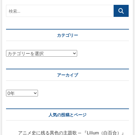
主
検
催
「ISO
索…
パ
ネ
ル
カテゴリー
（第
6
回）：
オ
カ
ン
テ
ラ
ゴ
イ
リ
ン
アーカイブ
で
ー
の
本
ア
人
ー
確
カ
認
（eKYC）
イ
人気の投稿とページ
―
ブ
新
た
アニメ史に残る異色の主題歌 — 『Lilium（白百合）』
な