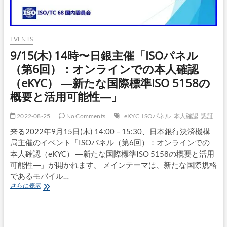
EVENTS
9/15(木) 14時〜日銀主催「ISOパネル
（第6回）：オンラインでの本人確認
（eKYC） ―新たな国際標準ISO 5158の
概要と活用可能性―」
2022-08-25
No Comments
eKYC
ISOパネル
本人確認
認証
来る2022年9月15日(木) 14:00 – 15:30、日本銀行決済機構
局主催のイベント「ISOパネル（第6回）：オンラインでの
本人確認（eKYC） ―新たな国際標準ISO 5158の概要と活用
可能性―」が開かれます。 メインテーマは、新たな国際規格
であるモバイル…
9/15(木)
さらに表示
14
時〜
日
銀