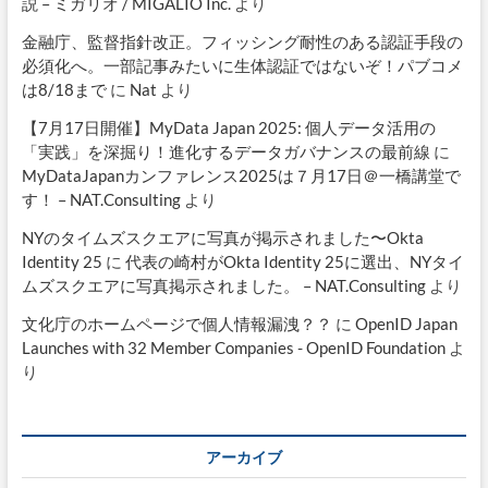
説 – ミガリオ / MIGALIO Inc.
より
金融庁、監督指針改正。フィッシング耐性のある認証手段の
必須化へ。一部記事みたいに生体認証ではないぞ！パブコメ
は8/18まで
に
Nat
より
【7月17日開催】MyData Japan 2025: 個人データ活用の
「実践」を深掘り！進化するデータガバナンスの最前線
に
MyDataJapanカンファレンス2025は７月17日＠一橋講堂で
す！ – NAT.Consulting
より
NYのタイムズスクエアに写真が掲示されました〜Okta
Identity 25
に
代表の崎村がOkta Identity 25に選出、NYタイ
ムズスクエアに写真掲示されました。 – NAT.Consulting
より
文化庁のホームページで個人情報漏洩？？
に
OpenID Japan
Launches with 32 Member Companies - OpenID Foundation
よ
り
アーカイブ