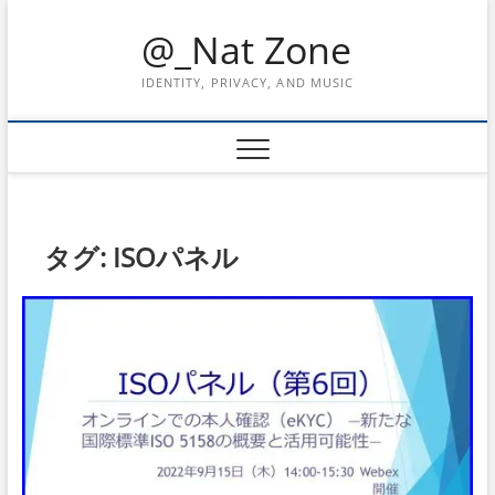
Skip
@_Nat Zone
to
content
IDENTITY, PRIVACY, AND MUSIC
タグ:
ISOパネル