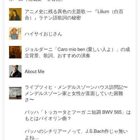
アニメ史に残る異色の主題歌 — 『Lilium（白百
合）』ラテン語歌詞の秘密
ハイサイおじさん
ジョルダーニ「Caro mio ben (愛しい人よ）」の成
立背景、歌詞、おすすめの演奏
About Me
ライプツィヒ・メンデルスゾーンハウス訪問記〜
メンデルスゾーン家と女性が直面していた困難
さ〜
バッハ「トッカータとフーガ ニ短調 BWV 565」は
もとはバイオリン曲？
バッハのシチリアーノって、J.S.Bach作じゃ無い
よね…