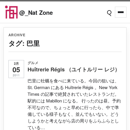
Skip to content
@_Nat Zone
Open searc
Open
ARCHIVE
タグ:
巴里
グルメ
2月
05
Huîtrerie Régis （ユイトルリー レジ）
2011
巴里に牡蠣を食べに来ている。今回の狙いは、
St. German にある Huîtrerie Régis 。New York
Times の記事で絶賛されていたレストランだ。
駅的には Mabillon になる。 行ったのは昼。予約
不可なので、ちょっと早めに行ったら、中で準
備している様子もなく、並んでもいない。どう
しようかと考えながら店の周りをふらふらとし
ている…