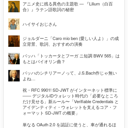
アニメ史に残る異色の主題歌 — 『Lilium（白百
合）』ラテン語歌詞の秘密
ハイサイおじさん
ジョルダーニ「Caro mio ben (愛しい人よ）」の成
立背景、歌詞、おすすめの演奏
バッハ「トッカータとフーガ ニ短調 BWV 565」は
もとはバイオリン曲？
バッハのシチリアーノって、J.S.Bach作じゃ無い
よね…
祝・RFC 9901! SD-JWT がインターネット標準に
―― デジタルIDウォレット時代の「必要なところ
だけ見せる」新ルール〜「Verifiable Credentials と
アイデンティティ・ウォレットを支えるコア・フ
ォーマット SD-JWT の概要」
単なる OAuth 2.0 を認証に使うと、車が通れるほ