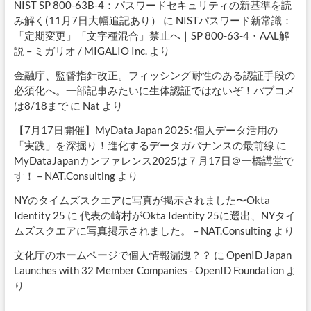
NIST SP 800-63B-4：パスワードセキュリティの新基準を読
み解く(11月7日大幅追記あり）
に
NISTパスワード新常識：
「定期変更」「文字種混合」禁止へ｜SP 800-63-4・AAL解
説 – ミガリオ / MIGALIO Inc.
より
金融庁、監督指針改正。フィッシング耐性のある認証手段の
必須化へ。一部記事みたいに生体認証ではないぞ！パブコメ
は8/18まで
に
Nat
より
【7月17日開催】MyData Japan 2025: 個人データ活用の
「実践」を深掘り！進化するデータガバナンスの最前線
に
MyDataJapanカンファレンス2025は７月17日＠一橋講堂で
す！ – NAT.Consulting
より
NYのタイムズスクエアに写真が掲示されました〜Okta
Identity 25
に
代表の崎村がOkta Identity 25に選出、NYタイ
ムズスクエアに写真掲示されました。 – NAT.Consulting
より
文化庁のホームページで個人情報漏洩？？
に
OpenID Japan
Launches with 32 Member Companies - OpenID Foundation
よ
り