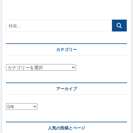
ド
代
替
電
検
磁
的
索…
記
録
≒
カテゴリー
マ
イ
ナ
ン
カ
バ
テ
ー
ゴ
カ
リ
ー
アーカイブ
ド
ー
機
能
ア
の
ー
ス
マ
カ
ホ
イ
人気の投稿とページ
搭
ブ