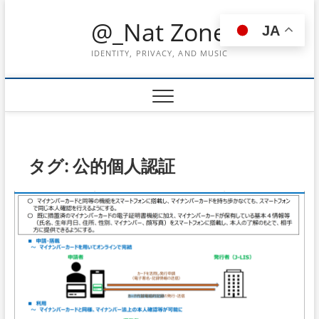
Skip
@_Nat Zone
to
JA
content
IDENTITY, PRIVACY, AND MUSIC
タグ:
公的個人認証