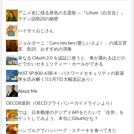
載
の
アニメ史に残る異色の主題歌 — 『Lilium（白百合）』
法
律
ラテン語歌詞の秘密
が
公
ハイサイおじさん
布
さ
ジョルダーニ「Caro mio ben (愛しい人よ）」の成立背
れ
景、歌詞、おすすめの演奏
ま
し
単なる OAuth 2.0 を認証に使うと、車が通れるほどの
た
どでかいセキュリティー・ホールができる
NIST SP 800-63B-4：パスワードセキュリティの新基
準を読み解く(11月7日大幅追記あり）
About Me
OECD8原則（OECDプライバシーガイドラインより）
では、日本郵便のデジアドAPIをたたいて「住所」を
ゲットしてみよう。本当にOAuthかな？
ハンブルグでハンバーグ・ステーキを食べてきた