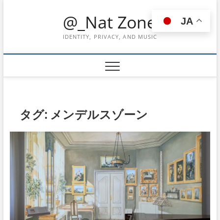
Skip
@_Nat Zone
to
JA
content
IDENTITY, PRIVACY, AND MUSIC
タグ:
メンデルスゾーン