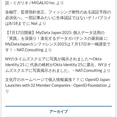
説 – ミガリオ / MIGALIO Inc.
より
金融庁、監督指針改正。フィッシング耐性のある認証手段の
必須化へ。一部記事みたいに生体認証ではないぞ！パブコメ
は8/18まで
に
Nat
より
【7月17日開催】MyData Japan 2025: 個人データ活用の
「実践」を深掘り！進化するデータガバナンスの最前線
に
MyDataJapanカンファレンス2025は７月17日＠一橋講堂で
す！ – NAT.Consulting
より
NYのタイムズスクエアに写真が掲示されました〜Okta
Identity 25
に
代表の崎村がOkta Identity 25に選出、NYタイ
ムズスクエアに写真掲示されました。 – NAT.Consulting
より
文化庁のホームページで個人情報漏洩？？
に
OpenID Japan
Launches with 32 Member Companies - OpenID Foundation
よ
り
アーカイブ