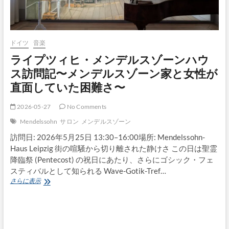
ドイツ
音楽
ライプツィヒ・メンデルスゾーンハウ
ス訪問記〜メンデルスゾーン家と女性が
直面していた困難さ〜
2026-05-27
No Comments
Mendelssohn
サロン
メンデルスゾーン
訪問日: 2026年5月25日 13:30–16:00場所: Mendelssohn-
Haus Leipzig 街の喧騒から切り離された静けさ この日は聖霊
降臨祭 (Pentecost) の祝日にあたり、さらにゴシック・フェ
スティバルとして知られる Wave-Gotik-Tref…
ラ
さらに表示
イ
プ
ツ
ィ
ヒ・