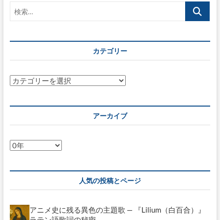
検
メ
ン
索…
デ
ル
ス
カテゴリー
ゾ
ー
ン
ハ
カ
ウ
テ
ス
ゴ
訪
リ
問
アーカイブ
記〜
ー
メ
ン
ア
デ
ー
ル
ス
カ
ゾ
イ
人気の投稿とページ
ー
ブ
ン
家
アニメ史に残る異色の主題歌 — 『Lilium（白百合）』
と
女
ラテン語歌詞の秘密