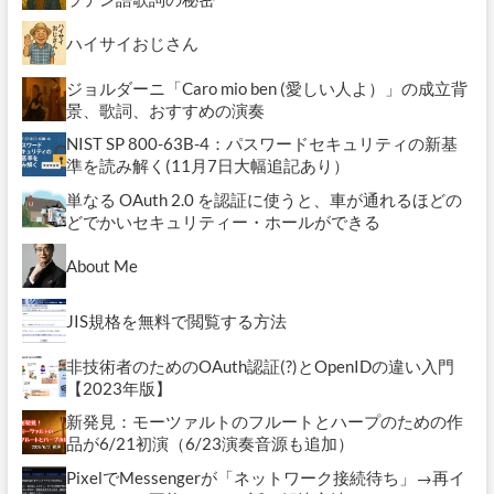
性
が
ハイサイおじさん
直
面
ジョルダーニ「Caro mio ben (愛しい人よ）」の成立背
し
景、歌詞、おすすめの演奏
て
い
NIST SP 800-63B-4：パスワードセキュリティの新基
た
準を読み解く(11月7日大幅追記あり）
困
難
単なる OAuth 2.0 を認証に使うと、車が通れるほどの
さ〜
どでかいセキュリティー・ホールができる
About Me
JIS規格を無料で閲覧する方法
非技術者のためのOAuth認証(?)とOpenIDの違い入門
【2023年版】
新発見：モーツァルトのフルートとハープのための作
品が6/21初演（6/23演奏音源も追加）
PixelでMessengerが「ネットワーク接続待ち」→再イ